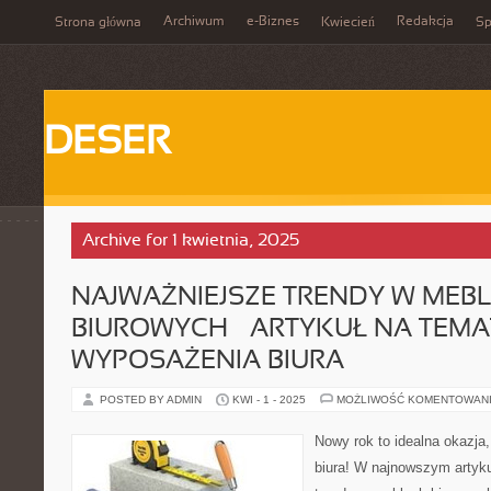
Archiwum
e-Biznes
Redakcja
Strona główna
Kwiecień
Sp
DESER
Archive for 1 kwietnia, 2025
NAJWAŻNIEJSZE TRENDY W MEB
BIUROWYCH – ARTYKUŁ NA TEMA
WYPOSAŻENIA BIURA
POSTED BY ADMIN
KWI - 1 - 2025
MOŻLIWOŚĆ KOMENTOWAN
Nowy rok to idealna okazja
biura! W najnowszym artyk