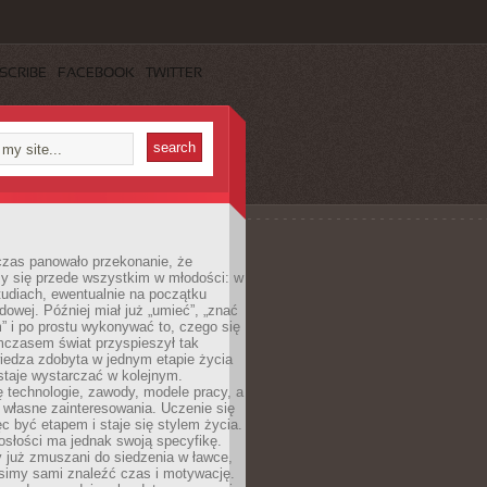
SCRIBE
FACEBOOK
TWITTER
czas panowało przekonanie, że
zy się przede wszystkim w młodości: w
tudiach, ewentualnie na początku
dowej. Później miał już „umieć”, „znać
” i po prostu wykonywać to, czego się
mczasem świat przyspieszył tak
iedza zdobyta w jednym etapie życia
staje wystarczać w kolejnym.
ę technologie, zawody, modele pracy, a
 własne zainteresowania. Uczenie się
ęc być etapem i staje się stylem życia.
osłości ma jednak swoją specyfikę.
 już zmuszani do siedzenia w ławce,
usimy sami znaleźć czas i motywację.