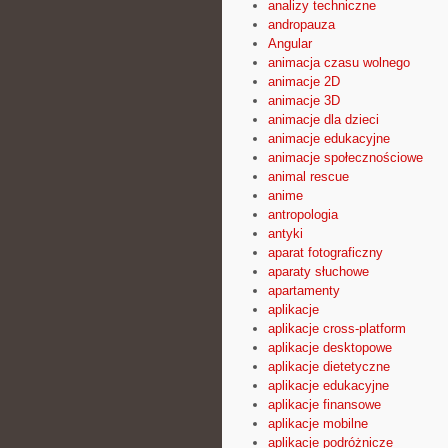
analizy techniczne
andropauza
Angular
animacja czasu wolnego
animacje 2D
animacje 3D
animacje dla dzieci
animacje edukacyjne
animacje społecznościowe
animal rescue
anime
antropologia
antyki
aparat fotograficzny
aparaty słuchowe
apartamenty
aplikacje
aplikacje cross-platform
aplikacje desktopowe
aplikacje dietetyczne
aplikacje edukacyjne
aplikacje finansowe
aplikacje mobilne
aplikacje podróżnicze