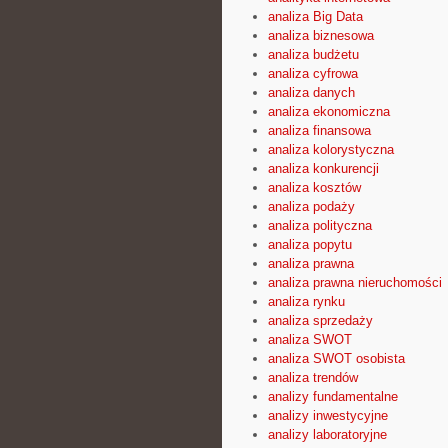
analiza Big Data
analiza biznesowa
analiza budżetu
analiza cyfrowa
analiza danych
analiza ekonomiczna
analiza finansowa
analiza kolorystyczna
analiza konkurencji
analiza kosztów
analiza podaży
analiza polityczna
analiza popytu
analiza prawna
analiza prawna nieruchomości
analiza rynku
analiza sprzedaży
analiza SWOT
analiza SWOT osobista
analiza trendów
analizy fundamentalne
analizy inwestycyjne
analizy laboratoryjne