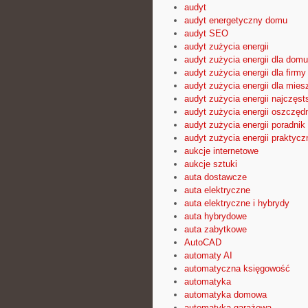
audyt
audyt energetyczny domu
audyt SEO
audyt zużycia energii
audyt zużycia energii dla domu
audyt zużycia energii dla firmy
audyt zużycia energii dla mies
audyt zużycia energii najczęst
audyt zużycia energii oszczęd
audyt zużycia energii poradnik
audyt zużycia energii praktyc
aukcje internetowe
aukcje sztuki
auta dostawcze
auta elektryczne
auta elektryczne i hybrydy
auta hybrydowe
auta zabytkowe
AutoCAD
automaty AI
automatyczna księgowość
automatyka
automatyka domowa
automatyka garażowa