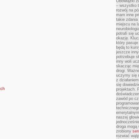
Obowiązki z
– wszystko t
rozwój na pó
mam inne pri
takie zdania
miejscu na 
neurobiologi
potrafi się 
okazję. Kluc
który pasuje
będą to kursy
jeszcze inny
potrzebuje st
inny woli uc
skacząc mię
drogi. Ważne
uczymy się n
z działaniem
się dowiedzi
ych
projektach.
doświadczeni
zawód po czt
programowan
technicznego
emerytalnym,
naszej głowie
jednocześni
droga mogą 
zrobiony
ser
rozwiać wąt