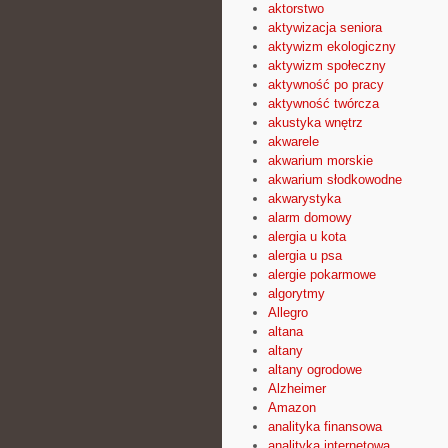
aktorstwo
aktywizacja seniora
aktywizm ekologiczny
aktywizm społeczny
aktywność po pracy
aktywność twórcza
akustyka wnętrz
akwarele
akwarium morskie
akwarium słodkowodne
akwarystyka
alarm domowy
alergia u kota
alergia u psa
alergie pokarmowe
algorytmy
Allegro
altana
altany
altany ogrodowe
Alzheimer
Amazon
analityka finansowa
analityka internetowa