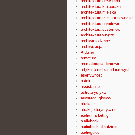
architektura drewniana
architektura krajobrazu
architektura miejska
architektura miejska nowocze
architektura ogrodowa
architektura systemów
architektura wnętrz
archiwa rodzinne
archiwizacja
Arduino
armatura
aromaterapia domowa
artykuł o meblach biurowych
asertywność
asfalt
assistance
astroturystyka
asystenci głosowi
atrakcje
atrakcje turystyczne
audio marketing
audiobooki
audiobooki dla dzieci
audioguide