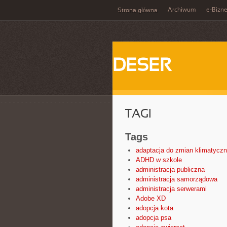
Archiwum
e-Bizn
Strona główna
DESER
TAGI
Tags
adaptacja do zmian klimatycz
ADHD w szkole
administracja publiczna
administracja samorządowa
administracja serwerami
Adobe XD
adopcja kota
adopcja psa