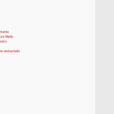
zkania
sze błędy
ności
zne wskazówki