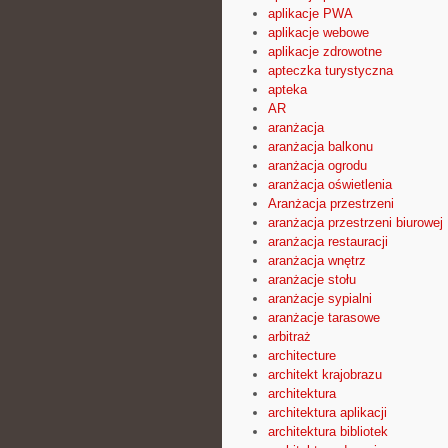
aplikacje PWA
aplikacje webowe
aplikacje zdrowotne
apteczka turystyczna
apteka
AR
aranżacja
aranżacja balkonu
aranżacja ogrodu
aranżacja oświetlenia
Aranżacja przestrzeni
aranżacja przestrzeni biurowej
aranżacja restauracji
aranżacja wnętrz
aranżacje stołu
aranżacje sypialni
aranżacje tarasowe
arbitraż
architecture
architekt krajobrazu
architektura
architektura aplikacji
architektura bibliotek