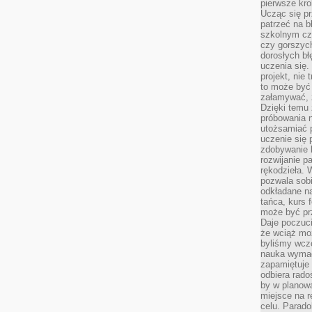
pierwsze kro
Ucząc się pr
patrzeć na 
szkolnym cz
czy gorszyc
dorosłych bł
uczenia się.
projekt, nie
to może być 
załamywać, 
Dzięki temu
próbowania 
utożsamiać 
uczenie się p
zdobywanie 
rozwijanie pa
rękodzieła. 
pozwala sobi
odkładane na
tańca, kurs 
może być prz
Daje poczuci
że wciąż moż
byliśmy wcz
nauka wyma
zapamiętuje 
odbiera rado
by w planowa
miejsce na r
celu. Parado