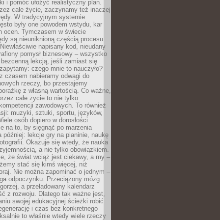
ki i pomóc ułożyć realistyczny plan.
zez całe życie, zaczynamy też inaczej
błędy. W tradycyjnym systemie
ęsto były one powodem wstydu, kar
h ocen. Tymczasem w świecie
ędy są nieuniknioną częścią procesu
 Niewłaściwie napisany kod, nieudany
 trafiony pomysł biznesowy – wszystko
bezcenną lekcją, jeśli zamiast się
zapytamy: czego mnie to nauczyło?
 z czasem nabieramy odwagi do
nowych rzeczy, bo przestajemy
porażkę z własną wartością. Co ważne,
rzez całe życie to nie tylko
kompetencji zawodowych. To również
sji: muzyki, sztuki, sportu, języków,
Wiele osób dopiero w dorosłości
e na to, by sięgnąć po marzenia
 później: lekcje gry na pianinie, naukę
fotografii. Okazuje się wtedy, że nauka
yjemnością, a nie tylko obowiązkiem.
e, że świat wciąż jest ciekawy, a my –
emy stać się kimś więcej, niż
oraj. Nie można zapominać o jednym –
ga odpoczynku. Przeciążony mózg
gorzej, a przeładowany kalendarz
ść z rozwoju. Dlatego tak ważne jest,
niu swojej edukacyjnej ścieżki robić
egenerację i czas bez konkretnego
ksalnie to właśnie wtedy wiele rzeczy