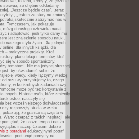
awodowe, rodzina, kredyty, zmęczenie
o sprawia, że chętnie odkładamy
źniej. „Jeszcze będzie czas”, „teraz
orytety”, „jestem za stary na zmiany” –
 potrafią skutecznie zatrzymać nas w
lata. Tymczasem, jak pokazuje
a, mózg dorosłego człowieka nadal
uczyć i adaptować, jeśli tylko damy mu
zem jest znalezienie sposobu nauki,
 do naszego stylu życia. Dla jednych
 online, dla innych książki, dla
ch – praktyczne projekty. Ktoś
ruktury, planu lekcji i terminów, ktoś
zyć się w sposób spontaniczny,
dzy tematami. Nie ma jedynej słusznej
 jest, by uświadomić sobie, że
ajlepiej wtedy, kiedy łączymy wiedzę
: od razu wykorzystujemy to, czego
eliśmy, w konkretnych zadaniach czy
 Pomocne może być też korzystanie z
a innych. Historie osób, które zmieniły
erdziestce, nauczyły się
ia bez wcześniejszego doświadczenia
 czy rozpoczęły studia w wieku
 pokazują, że granice są często w
. Warto czerpać z takich inspiracji, ale
e pamiętać, że nasze tempo i nasza
wyglądać inaczej. Czasem dobrze
wis z poradami
edukacyjnymi potrafi
pliwości, podsunąć pomysły na