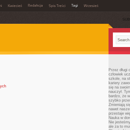
es
Redakcja
Tagi
Kwiecień
Spis Treści
Wrzesień
SUB
Przez długi 
człowiek uc
szkole, na s
kariery zawo
nych
się na swoim
nauczył. Ty
bardzo, że w
szybko prze
Zmieniają si
nawet nasze
przestaje wi
Nauka w dor
Nie jesteśmy
ale za to m