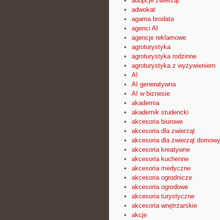
adopcje zwierząt
adwokat
agama brodata
agenci AI
agencje reklamowe
agroturystyka
agroturystyka rodzinne
agroturystyka z wyżywieniem
AI
AI generatywna
AI w biznesie
akademia
akademik studencki
akcesoria biurowe
akcesoria dla zwierząt
akcesoria dla zwierząt domow
akcesoria kreatywne
akcesoria kuchenne
akcesoria medyczne
akcesoria ogrodnicze
akcesoria ogrodowe
akcesoria turystyczne
akcesoria wnętrzarskie
akcje