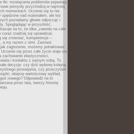
 w tle: rozwiązania problemów pojawiają
 nowe pomysły przychodzą w najmniej
ch momentach. Uczenie się to nie
y spędzone nad materiałem, ale też
órych pozwalamy głowie odpocząć i
ty. Spoglądając w przyszłość,
azuje na to, że idea „zawodu na całe
e coraz rzadziej się sprawdzać.
 się zmieniać, kompetencje –
, a my razem z nimi. Zamiast
o jak zagrożenie, możemy potraktować
 Uczenie się przez całe życie staje się
 zachowanie elastyczności,
świata i kontaktu z samym sobą. To
ałe decyzje: czy dziś wybiorę kolejną
myślnego przewijania, czy przeczytam
książki, obejrzę wartościowy wykład,
egoś nowego? Odpowiedź na to
tarzana przez lata, tworzy historię
woju.