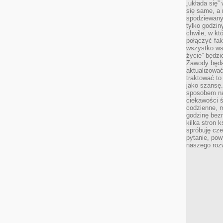
„układa się”
się same, a
spodziewany
tylko godzin
chwile, w kt
połączyć fak
wszystko wsk
życie” będzi
Zawody będą
aktualizować
traktować t
jako szansę.
sposobem na
ciekawości 
codzienne, m
godzinę bez
kilka stron 
spróbuję cz
pytanie, pow
naszego roz