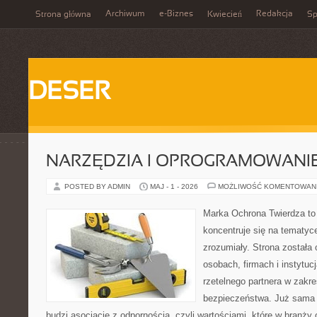
Archiwum
e-Biznes
Redakcja
Strona główna
Kwiecień
Sp
DESER
NARZĘDZIA I OPROGRAMOWANI
POSTED BY ADMIN
MAJ - 1 - 2026
MOŻLIWOŚĆ KOMENTOWAN
Marka Ochrona Twierdza to 
koncentruje się na tematy
zrozumiały. Strona została
osobach, firmach i instytuc
rzetelnego partnera w zakre
bezpieczeństwa. Już sama
budzi asocjacje z odpornością, czyli wartościami, które w branży