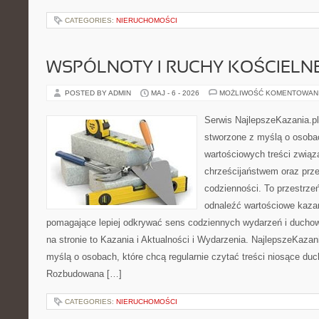
CATEGORIES:
NIERUCHOMOŚCI
WSPÓLNOTY I RUCHY KOŚCIELN
POSTED BY ADMIN
MAJ - 6 - 2026
MOŻLIWOŚĆ KOMENTOWAN
Serwis NajlepszeKazania.p
stworzone z myślą o osobac
wartościowych treści zwią
chrześcijaństwem oraz prz
codzienności. To przestrzeń
odnaleźć wartościowe kazan
pomagające lepiej odkrywać sens codziennych wydarzeń i ducho
na stronie to Kazania i Aktualności i Wydarzenia. NajlepszeKazan
myślą o osobach, które chcą regularnie czytać treści niosące du
Rozbudowana […]
CATEGORIES:
NIERUCHOMOŚCI