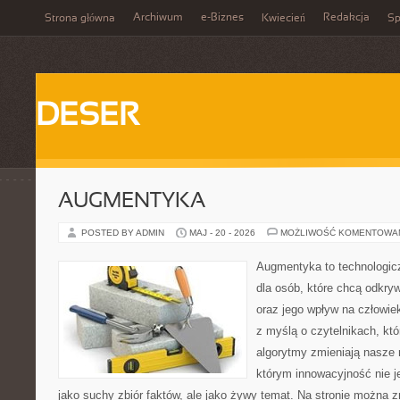
Archiwum
e-Biznes
Redakcja
Strona główna
Kwiecień
Sp
DESER
AUGMENTYKA
POSTED BY ADMIN
MAJ - 20 - 2026
MOŻLIWOŚĆ KOMENTOWA
Augmentyka to technologicz
dla osób, które chcą odkry
oraz jego wpływ na człowie
z myślą o czytelnikach, któr
algorytmy zmieniają nasze r
którym innowacyjność nie j
jako suchy zbiór faktów, ale jako żywy temat. Na stronie można 