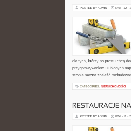
POSTED BY ADMIN
KWI - 12 - 
dla tych, którzy po prostu chcą do
przygotowywaniem ulubionych nap
stronie można znaleźć rozbudowa
CATEGORIES:
NIERUCHOMOŚCI
RESTAURACJE NA
POSTED BY ADMIN
KWI - 11 - 