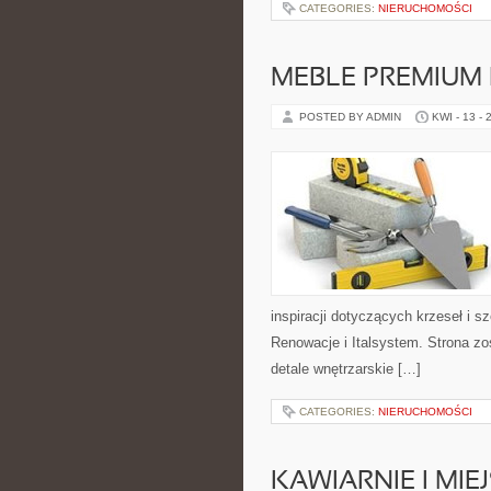
CATEGORIES:
NIERUCHOMOŚCI
MEBLE PREMIUM 
POSTED BY ADMIN
KWI - 13 - 
inspiracji dotyczących krzeseł i 
Renowacje i Italsystem. Strona zo
detale wnętrzarskie […]
CATEGORIES:
NIERUCHOMOŚCI
KAWIARNIE I MIE