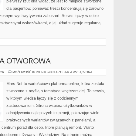
pierwszy rzut oka widać, że jest to miejsce stworzone
dla pacjentów, ponieważ treści koncentrują się zarówno
wczesnym wychwytywaniu zaburzeń. Serwis łączy w sobie
raktycznymi wskazówkami, a jej układ sugeruje regularną
KA OTWOROWA
OKNA
026
MOŻLIWOŚĆ KOMENTOWANIA
ZOSTAŁA WYŁĄCZONA
I
STOLARKA
OTWOROWA
Mars-Net to wartościowa platforma online, która została
stworzona z myślą o tematyce wnętrzarskiej. To serwis,
w którym wiedza łączy się z codziennym
zastosowaniem. Strona wspiera użytkowników w
odnajdywaniu najlepszych inspiracji, pokazując wiele
praktycznych wariantów związanych z panelami, a
 centrum porad dla osób, które planują remont. Warto
doodporne i Dywany i Wykładziny. Na stronie można