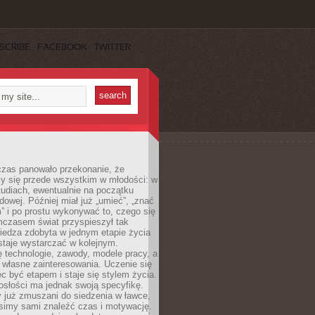
SCRIBE
FACEBOOK
TWITTER
czas panowało przekonanie, że
zy się przede wszystkim w młodości: w
tudiach, ewentualnie na początku
dowej. Później miał już „umieć”, „znać
” i po prostu wykonywać to, czego się
mczasem świat przyspieszył tak
iedza zdobyta w jednym etapie życia
staje wystarczać w kolejnym.
ę technologie, zawody, modele pracy, a
 własne zainteresowania. Uczenie się
ęc być etapem i staje się stylem życia.
osłości ma jednak swoją specyfikę.
 już zmuszani do siedzenia w ławce,
usimy sami znaleźć czas i motywację.