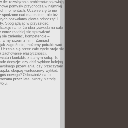
 w tle: rozwiązania problemów pojawiają
 nowe pomysły przychodzą w najmniej
ch momentach. Uczenie się to nie
y spędzone nad materiałem, ale też
órych pozwalamy głowie odpocząć i
ty. Spoglądając w przyszłość,
azuje na to, że idea „zawodu na całe
e coraz rzadziej się sprawdzać.
 się zmieniać, kompetencje –
, a my razem z nimi. Zamiast
o jak zagrożenie, możemy potraktować
 Uczenie się przez całe życie staje się
 zachowanie elastyczności,
świata i kontaktu z samym sobą. To
ałe decyzje: czy dziś wybiorę kolejną
myślnego przewijania, czy przeczytam
książki, obejrzę wartościowy wykład,
egoś nowego? Odpowiedź na to
tarzana przez lata, tworzy historię
woju.