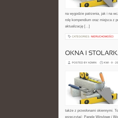
na wygodzie patrzenia, jak i na 
rolę kompendium oraz miejsca z p
aktualizację […]
CATEGORIES:
NIERUCHOMOŚCI
OKNA I STOLAR
POSTED BY ADMIN
KWI - 9 - 2
także z przesłonami okiennymi. To
przeczytać: Panele Winylowe i Wo