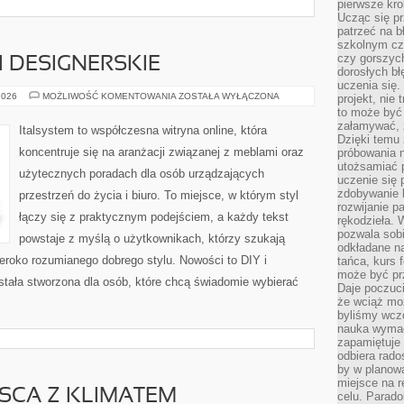
pierwsze kro
Ucząc się pr
patrzeć na 
szkolnym cz
czy gorszyc
I DESIGNERSKIE
dorosłych bł
uczenia się.
MEBLE
2026
MOŻLIWOŚĆ KOMENTOWANIA
ZOSTAŁA WYŁĄCZONA
projekt, nie
PREMIUM
to może być 
I
załamywać, 
DESIGNERSKIE
Italsystem to współczesna witryna online, która
Dzięki temu
koncentruje się na aranżacji związanej z meblami oraz
próbowania 
utożsamiać 
użytecznych poradach dla osób urządzających
uczenie się p
zdobywanie 
przestrzeń do życia i biuro. To miejsce, w którym styl
rozwijanie pa
łączy się z praktycznym podejściem, a każdy tekst
rękodzieła. 
pozwala sobi
powstaje z myślą o użytkownikach, którzy szukają
odkładane na
szeroko rozumianego dobrego stylu. Nowości to DIY i
tańca, kurs 
może być prz
stała stworzona dla osób, które chcą świadomie wybierać
Daje poczuci
że wciąż moż
byliśmy wcz
nauka wyma
zapamiętuje 
odbiera rado
by w planowa
miejsce na r
JSCA Z KLIMATEM
celu. Parado