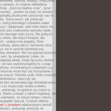
awodowe, rodzina, kredyty, zmęczenie
o sprawia, że chętnie odkładamy
źniej. „Jeszcze będzie czas”, „teraz
orytety”, „jestem za stary na zmiany” –
 potrafią skutecznie zatrzymać nas w
lata. Tymczasem, jak pokazuje
a, mózg dorosłego człowieka nadal
uczyć i adaptować, jeśli tylko damy mu
zem jest znalezienie sposobu nauki,
 do naszego stylu życia. Dla jednych
 online, dla innych książki, dla
ch – praktyczne projekty. Ktoś
ruktury, planu lekcji i terminów, ktoś
zyć się w sposób spontaniczny,
dzy tematami. Nie ma jedynej słusznej
 jest, by uświadomić sobie, że
ajlepiej wtedy, kiedy łączymy wiedzę
: od razu wykorzystujemy to, czego
eliśmy, w konkretnych zadaniach czy
 Pomocne może być też korzystanie z
a innych. Historie osób, które zmieniły
erdziestce, nauczyły się
ia bez wcześniejszego doświadczenia
 czy rozpoczęły studia w wieku
 pokazują, że granice są często w
. Warto czerpać z takich inspiracji, ale
e pamiętać, że nasze tempo i nasza
wyglądać inaczej. Czasem dobrze
wis z poradami
edukacyjnymi potrafi
pliwości, podsunąć pomysły na