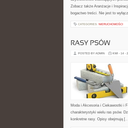
Zobacz także Aranżacje i Inspirac
bogactwo treści. Nie jest to wyłącz
CATEGORIES:
NIERUCHOMOŚCI
RASY PSÓW
POSTED BY ADMIN
KWI - 14 - 
Moda i Akcesoria i Ciekawostki i 
charakterystyki wielu ras psów. D
konkretne rasy. Opisy obejmują [