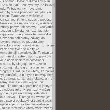
ki i pomóc ułożyć realistyczny plan.
zez całe życie, zaczynamy też inaczej
błędy. W tradycyjnym systemie
ęsto były one powodem wstydu, kar
h ocen. Tymczasem w świecie
ędy są nieuniknioną częścią procesu
 Niewłaściwie napisany kod, nieudany
 trafiony pomysł biznesowy – wszystko
bezcenną lekcją, jeśli zamiast się
zapytamy: czego mnie to nauczyło?
 z czasem nabieramy odwagi do
nowych rzeczy, bo przestajemy
porażkę z własną wartością. Co ważne,
rzez całe życie to nie tylko
kompetencji zawodowych. To również
sji: muzyki, sztuki, sportu, języków,
Wiele osób dopiero w dorosłości
e na to, by sięgnąć po marzenia
 później: lekcje gry na pianinie, naukę
fotografii. Okazuje się wtedy, że nauka
yjemnością, a nie tylko obowiązkiem.
e, że świat wciąż jest ciekawy, a my –
emy stać się kimś więcej, niż
oraj. Nie można zapominać o jednym –
ga odpoczynku. Przeciążony mózg
gorzej, a przeładowany kalendarz
ść z rozwoju. Dlatego tak ważne jest,
niu swojej edukacyjnej ścieżki robić
egenerację i czas bez konkretnego
ksalnie to właśnie wtedy wiele rzeczy