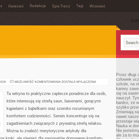
es
Redakcja
Tagi
Kwiecień
Spis Treści
Wrzesień
SUB
Przez długi 
człowiek uc
SAUNY
2026
MOŻLIWOŚĆ KOMENTOWANIA
ZOSTAŁA WYŁĄCZONA
szkole, na s
I
kariery zawo
ŁAŹNIE
się na swoim
Ta witryna to praktyczne zaplecze poradnicze dla osób,
nauczył. Ty
które interesują się strefą saun, basenami, gorącymi
bardzo, że w
szybko prze
kąpielami z bąbelkami oraz szeroko rozumianym
Zmieniają si
komfortem codzienności. Serwis koncentruje się na
nawet nasze
przestaje wi
zagadnieniach związanych z prywatną strefą relaksu.
Nauka w dor
Nie jesteśmy
Można tu znaleźć merytoryczne artykuły dla
ale za to m
ze kroki, ale również dla pasjonatów domowego komfortu.