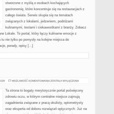
stworzone z myślą o osobach kochających
gastronomię, które koncentruje się na restauracjach z
całego świata. Serwis skupia się na tematach
związanych z lokalami, jedzeniem, podróżami
kulinarnymi, testami i ciekawostkami z branży. Zobacz
ne Lokale. To portal, który łączy kulinarne emocje z
a tu nie tylko po pomysły na kolejne miejsca do
acje, porady, opisy […]
DZIECI
2026
MOŻLIWOŚĆ KOMENTOWANIA
ZOSTAŁA WYŁĄCZONA
I
WZROK
Ta strona to bogaty merytorycznie portal poświęcony
zdrowiu oczu, w którym centralne miejsce zajmują
zagadnienia związane z pracą okulisty, optometrysty
oraz eksperta od doboru rozwiązań optycznych. Już na