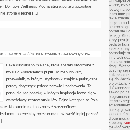
Obowiązki z
– wszystko t
je i Domowe Wellness. Mocną stroną portalu pozostaje
rozwój na pó
nie strona o jednej […]
mam inne pri
takie zdania
miejscu na 
neurobiologi
potrafi się 
okazję. Kluc
który pasuje
będą to kursy
jeszcze inny
potrzebuje st
RASY
2026
MOŻLIWOŚĆ KOMENTOWANIA
ZOSTAŁA WYŁĄCZONA
inny woli uc
PSÓW
skacząc mię
Pakawilkolaka to miejsce, które zostało stworzone z
drogi. Ważne
uczymy się n
myślą o właścicielach pupili. To rozbudowany
z działaniem
przewodnik, w którym użytkownik znajdzie praktyczne
się dowiedzi
projektach.
porady dotyczące psiego zdrowia i zachowania. To
doświadczeni
zawód po czt
portal dla pasjonatów, w którym inspiracja łączą się w
programowan
wartościowy zestaw artykułów. Fajne kategorie to Psia
technicznego
emerytalnym,
Fakty. Na stronie można znaleźć szczegółowe
naszej głowie
zięki temu potencjalny opiekun ma możliwość lepiej poznać
jednocześni
droga mogą 
…]
zrobiony
ser
rozwiać wąt