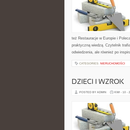
też Restauracje w Europie i Poleca
praktyczną wiedzą. Czytelnik trafi
odwiedzenia, ale również po inspir
CATEGORIES:
NIERUCHOMOŚCI
DZIECI I WZROK
POSTED BY ADMIN
KWI - 10 - 