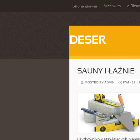
Archiwum
e-Bizn
Strona główna
DESER
SAUNY I ŁAŹNIE
POSTED BY ADMIN
KWI - 17 - 
użytkowników stawiających pierws