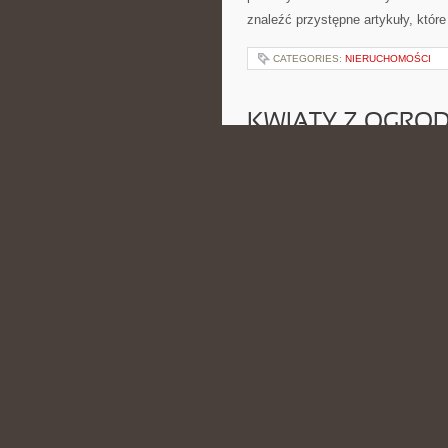
znaleźć przystępne artykuły, któr
CATEGORIES:
NIERUCHOMOŚCI
KWIATY Z OGROD
POSTED BY ADMIN
KWI - 8 - 2
także do porad pielęgnacyjnych o 
komponowania. To strona dla marzy
temu […]
CATEGORIES:
NIERUCHOMOŚCI