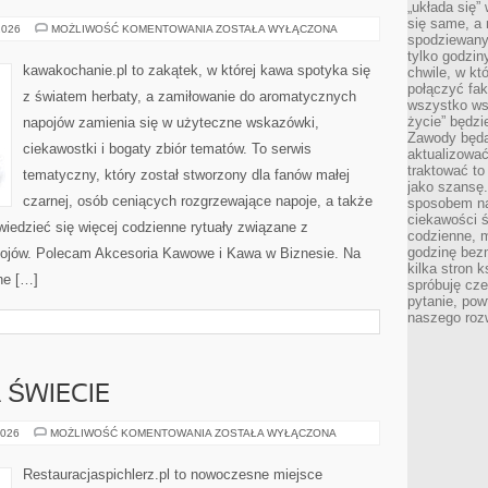
„układa się”
się same, a
KAWIARNIE
2026
MOŻLIWOŚĆ KOMENTOWANIA
ZOSTAŁA WYŁĄCZONA
spodziewany
I
MIEJSCA
tylko godzin
Z
kawakochanie.pl to zakątek, w której kawa spotyka się
chwile, w kt
KLIMATEM
połączyć fak
z światem herbaty, a zamiłowanie do aromatycznych
wszystko wsk
życie” będzi
napojów zamienia się w użyteczne wskazówki,
Zawody będą
ciekawostki i bogaty zbiór tematów. To serwis
aktualizować
traktować t
tematyczny, który został stworzony dla fanów małej
jako szansę.
czarnej, osób ceniących rozgrzewające napoje, a także
sposobem na
ciekawości 
wiedzieć się więcej codzienne rytuały związane z
codzienne, m
godzinę bez
ojów. Polecam Akcesoria Kawowe i Kawa w Biznesie. Na
kilka stron 
ne […]
spróbuję cz
pytanie, pow
naszego roz
 ŚWIECIE
RESTAURACJE
2026
MOŻLIWOŚĆ KOMENTOWANIA
ZOSTAŁA WYŁĄCZONA
NA
ŚWIECIE
Restauracjaspichlerz.pl to nowoczesne miejsce