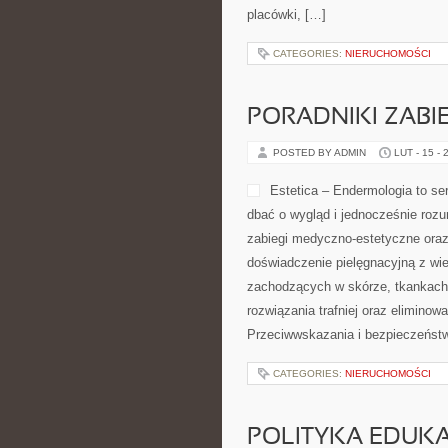
placówki, […]
CATEGORIES:
NIERUCHOMOŚCI
PORADNIKI ZAB
POSTED BY ADMIN
LUT - 15 - 
Estetica – Endermologia to se
dbać o wygląd i jednocześnie rozum
zabiegi medyczno-estetyczne oraz 
doświadczenie pielęgnacyjną z wi
zachodzących w skórze, tkankach 
rozwiązania trafniej oraz eliminow
Przeciwwskazania i bezpieczeńst
CATEGORIES:
NIERUCHOMOŚCI
POLITYKA EDUK