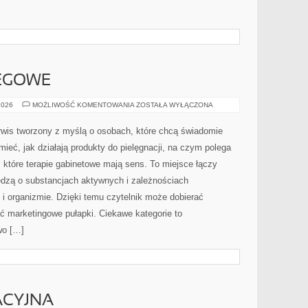
IEGOWE
PORADNIKI
2026
MOŻLIWOŚĆ KOMENTOWANIA
ZOSTAŁA WYŁĄCZONA
ZABIEGOWE
rwis tworzony z myślą o osobach, które chcą świadomie
ieć, jak działają produkty do pielęgnacji, na czym polega
które terapie gabinetowe mają sens. To miejsce łączy
edzą o substancjach aktywnych i zależnościach
i organizmie. Dzięki temu czytelnik może dobierać
ać marketingowe pułapki. Ciekawe kategorie to
wo […]
ACYJNA