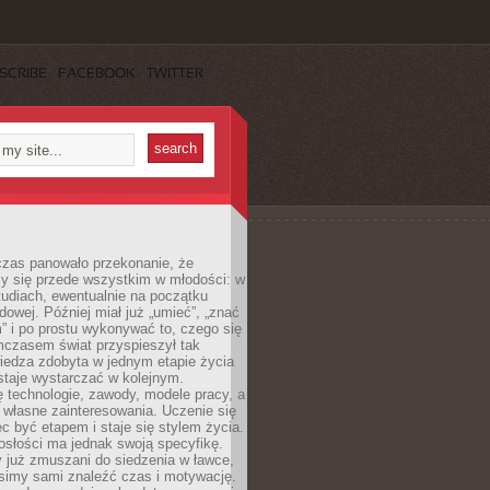
SCRIBE
FACEBOOK
TWITTER
czas panowało przekonanie, że
zy się przede wszystkim w młodości: w
tudiach, ewentualnie na początku
dowej. Później miał już „umieć”, „znać
” i po prostu wykonywać to, czego się
mczasem świat przyspieszył tak
iedza zdobyta w jednym etapie życia
staje wystarczać w kolejnym.
ę technologie, zawody, modele pracy, a
 własne zainteresowania. Uczenie się
ęc być etapem i staje się stylem życia.
osłości ma jednak swoją specyfikę.
 już zmuszani do siedzenia w ławce,
usimy sami znaleźć czas i motywację.