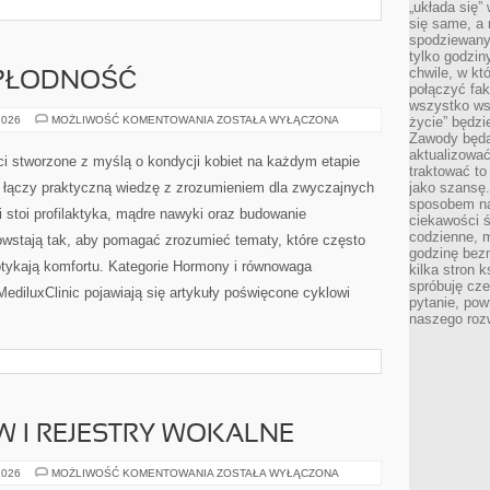
„układa się”
się same, a
spodziewany
tylko godzin
chwile, w kt
EPŁODNOŚĆ
połączyć fak
wszystko wsk
PŁODNOŚĆ
2026
MOŻLIWOŚĆ KOMENTOWANIA
ZOSTAŁA WYŁĄCZONA
życie” będzi
I
Zawody będą
NIEPŁODNOŚĆ
aktualizować
eci stworzone z myślą o kondycji kobiet na każdym etapie
traktować t
ry łączy praktyczną wiedzę z zrozumieniem dla zwyczajnych
jako szansę.
sposobem na
 stoi profilaktyka, mądre nawyki oraz budowanie
ciekawości 
codzienne, m
wstają tak, aby pomagać zrozumieć tematy, które często
godzinę bez
otykają komfortu. Kategorie Hormony i równowaga
kilka stron 
spróbuję cz
ediluxClinic pojawiają się artykuły poświęcone cyklowi
pytanie, pow
naszego roz
 I REJESTRY WOKALNE
RODZAJE
2026
MOŻLIWOŚĆ KOMENTOWANIA
ZOSTAŁA WYŁĄCZONA
GŁOSÓW