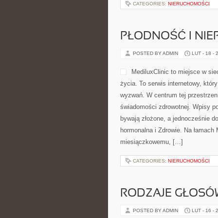
CATEGORIES:
NIERUCHOMOŚCI
PŁODNOŚĆ I NI
POSTED BY ADMIN
LUT - 18 - 
MediluxClinic to miejsce w si
życia. To serwis internetowy, któ
wyzwań. W centrum tej przestrzeni
świadomości zdrowotnej. Wpisy po
bywają złożone, a jednocześnie d
hormonalna i Zdrowie. Na łamach M
miesiączkowemu, […]
CATEGORIES:
NIERUCHOMOŚCI
RODZAJE GŁOSÓW
POSTED BY ADMIN
LUT - 16 - 