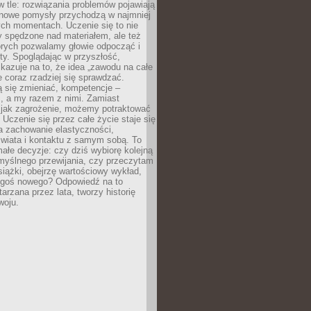
 w tle: rozwiązania problemów pojawiają
 nowe pomysły przychodzą w najmniej
ch momentach. Uczenie się to nie
y spędzone nad materiałem, ale też
órych pozwalamy głowie odpocząć i
ty. Spoglądając w przyszłość,
azuje na to, że idea „zawodu na całe
e coraz rzadziej się sprawdzać.
 się zmieniać, kompetencje –
, a my razem z nimi. Zamiast
o jak zagrożenie, możemy potraktować
 Uczenie się przez całe życie staje się
 zachowanie elastyczności,
świata i kontaktu z samym sobą. To
ałe decyzje: czy dziś wybiorę kolejną
myślnego przewijania, czy przeczytam
książki, obejrzę wartościowy wykład,
egoś nowego? Odpowiedź na to
tarzana przez lata, tworzy historię
woju.