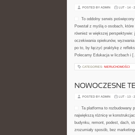
POSTED BY ADMIN
LUT - 14 - 
To oddolny serwis poświęcony 
Powstał z myślą o osobach, które c
również w większej perspektywie: 
oczekiwania opiekunów, wyzwania 
po to, by łączyć praktykę z refleks
Polecamy Edukacja w liczbach i [
CATEGORIES:
NIERUCHOMOŚCI
NOWOCZESNE TE
POSTED BY ADMIN
LUT - 13 - 
Ta platforma to rozbudowany p
największą różnicę w konstrukcjac
budynku, remont, podest, dach, st
zrozumiały sposób, bez marketing