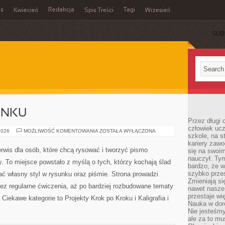
es
Redakcja
Tagi
Kwiecień
Spis Treści
Wrzesień
SUB
UNKU
Przez długi 
człowiek uc
PODSTAWY
2026
MOŻLIWOŚĆ KOMENTOWANIA
ZOSTAŁA WYŁĄCZONA
szkole, na s
RYSUNKU
kariery zawo
erwis dla osób, które chcą rysować i tworzyć pismo
się na swoim
nauczył. Ty
 To miejsce powstało z myślą o tych, którzy kochają ślad
bardzo, że w
szybko prze
ać własny styl w rysunku oraz piśmie. Strona prowadzi
Zmieniają si
zez regularne ćwiczenia, aż po bardziej rozbudowane tematy
nawet nasze
przestaje wi
 Ciekawe kategorie to Projekty Krok po Kroku i Kaligrafia i
Nauka w dor
Nie jesteśmy
ale za to m