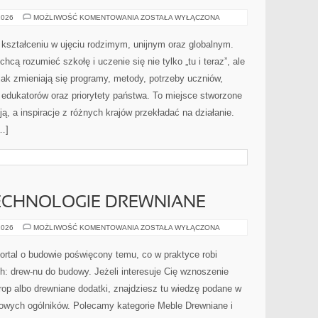
POLITYKA
2026
MOŻLIWOŚĆ KOMENTOWANIA
ZOSTAŁA WYŁĄCZONA
EDUKACYJNA
kształceniu w ujęciu rodzimym, unijnym oraz globalnym.
hcą rozumieć szkołę i uczenie się nie tylko „tu i teraz”, ale
jak zmieniają się programy, metody, potrzeby uczniów,
edukatorów oraz priorytety państwa. To miejsce stworzone
ją, a inspiracje z różnych krajów przekładać na działanie.
…]
CHNOLOGIE DREWNIANE
NOWOCZESNE
2026
MOŻLIWOŚĆ KOMENTOWANIA
ZOSTAŁA WYŁĄCZONA
TECHNOLOGIE
DREWNIANE
ortal o budowie poświęcony temu, co w praktyce robi
h: drew-nu do budowy. Jeżeli interesuje Cię wznoszenie
rop albo drewniane dodatki, znajdziesz tu wiedzę podane w
owych ogólników. Polecamy kategorie Meble Drewniane i