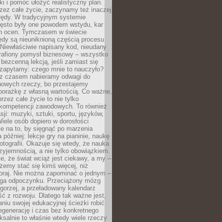
ki i pomóc ułożyć realistyczny plan.
zez całe życie, zaczynamy też inaczej
błędy. W tradycyjnym systemie
ęsto były one powodem wstydu, kar
h ocen. Tymczasem w świecie
ędy są nieuniknioną częścią procesu
 Niewłaściwie napisany kod, nieudany
 trafiony pomysł biznesowy – wszystko
bezcenną lekcją, jeśli zamiast się
zapytamy: czego mnie to nauczyło?
 z czasem nabieramy odwagi do
nowych rzeczy, bo przestajemy
porażkę z własną wartością. Co ważne,
rzez całe życie to nie tylko
kompetencji zawodowych. To również
sji: muzyki, sztuki, sportu, języków,
Wiele osób dopiero w dorosłości
e na to, by sięgnąć po marzenia
 później: lekcje gry na pianinie, naukę
fotografii. Okazuje się wtedy, że nauka
yjemnością, a nie tylko obowiązkiem.
e, że świat wciąż jest ciekawy, a my –
emy stać się kimś więcej, niż
oraj. Nie można zapominać o jednym –
ga odpoczynku. Przeciążony mózg
gorzej, a przeładowany kalendarz
ść z rozwoju. Dlatego tak ważne jest,
niu swojej edukacyjnej ścieżki robić
egenerację i czas bez konkretnego
ksalnie to właśnie wtedy wiele rzeczy