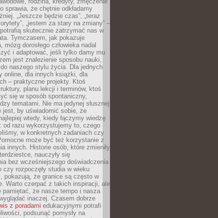
awodowe, rodzina, kredyty, zmęczenie
o sprawia, że chętnie odkładamy
źniej. „Jeszcze będzie czas”, „teraz
orytety”, „jestem za stary na zmiany” –
 potrafią skutecznie zatrzymać nas w
lata. Tymczasem, jak pokazuje
a, mózg dorosłego człowieka nadal
uczyć i adaptować, jeśli tylko damy mu
zem jest znalezienie sposobu nauki,
 do naszego stylu życia. Dla jednych
 online, dla innych książki, dla
ch – praktyczne projekty. Ktoś
ruktury, planu lekcji i terminów, ktoś
zyć się w sposób spontaniczny,
dzy tematami. Nie ma jedynej słusznej
 jest, by uświadomić sobie, że
ajlepiej wtedy, kiedy łączymy wiedzę
: od razu wykorzystujemy to, czego
eliśmy, w konkretnych zadaniach czy
 Pomocne może być też korzystanie z
a innych. Historie osób, które zmieniły
erdziestce, nauczyły się
ia bez wcześniejszego doświadczenia
 czy rozpoczęły studia w wieku
 pokazują, że granice są często w
. Warto czerpać z takich inspiracji, ale
e pamiętać, że nasze tempo i nasza
wyglądać inaczej. Czasem dobrze
wis z poradami
edukacyjnymi potrafi
pliwości, podsunąć pomysły na