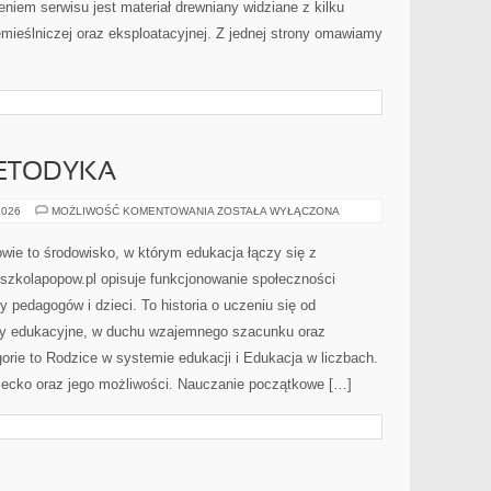
iem serwisu jest materiał drewniany widziane z kilku
emieślniczej oraz eksploatacyjnej. Z jednej strony omawiamy
METODYKA
PEDAGOGIKA
2026
MOŻLIWOŚĆ KOMENTOWANIA
ZOSTAŁA WYŁĄCZONA
I
METODYKA
e to środowisko, w którym edukacja łączy się z
szkolapopow.pl opisuje funkcjonowanie społeczności
y pedagogów i dzieci. To historia o uczeniu się od
apy edukacyjne, w duchu wzajemnego szacunku oraz
gorie to Rodzice w systemie edukacji i Edukacja w liczbach.
ziecko oraz jego możliwości. Nauczanie początkowe […]