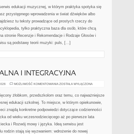
I
REJESTRY
serwis edukacji muzycznej, w którym praktyka spotyka się
WOKALNE
kasz przystępnego wprowadzenia w świat dźwięków albo
jdziesz tu teksty prowadzące od prostych rzeczy do
ncyklopedia, tylko praktyczna baza dla osób, które chcą
na stronie Recenzje i Rekomendacje i Rodzaje Głosów i
su są podstawy teorii muzyki: puls, […]
ALNA I INTEGRACYJNA
EDUKACJA
2026
MOŻLIWOŚĆ KOMENTOWANIA
ZOSTAŁA WYŁĄCZONA
SPECJALNA
I
INTEGRACYJNA
więcony żłobkom, przedszkolom oraz temu, co najważniejsze
snej edukacji szkolnej. To miejsce, w którym opiekunowie,
ieci znajdą konkretne podpowiedzi dotyczące codzienności
cka od wieku wczesnodziecięcego aż po pierwsze lata
iecka i Rozwój mowy i języka. Ideą serwisu jest
elu rodzin stają się wyzwaniem: wdrożenie do nowej