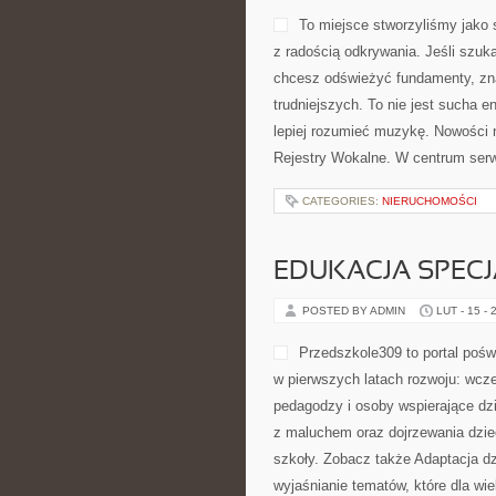
To miejsce stworzyliśmy jako 
z radością odkrywania. Jeśli szu
chcesz odświeżyć fundamenty, zna
trudniejszych. To nie jest sucha e
lepiej rozumieć muzykę. Nowości 
Rejestry Wokalne. W centrum serwi
CATEGORIES:
NIERUCHOMOŚCI
EDUKACJA SPECJ
POSTED BY ADMIN
LUT - 15 - 
Przedszkole309 to portal poś
w pierwszych latach rozwoju: wcze
pedagodzy i osoby wspierające dz
z maluchem oraz dojrzewania dzie
szkoły. Zobacz także Adaptacja dz
wyjaśnianie tematów, które dla wi