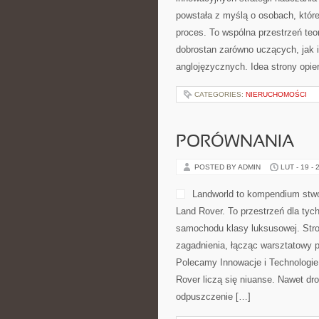
powstała z myślą o osobach, które
proces. To wspólna przestrzeń teori
dobrostan zarówno uczących, jak i
anglojęzycznych. Idea strony opie
CATEGORIES:
NIERUCHOMOŚCI
PORÓWNANIA
POSTED BY ADMIN
LUT - 19 - 
Landworld to kompendium stwo
Land Rover. To przestrzeń dla ty
samochodu klasy luksusowej. Str
zagadnienia, łącząc warsztatowy p
Polecamy Innowacje i Technologie
Rover liczą się niuanse. Nawet d
odpuszczenie […]