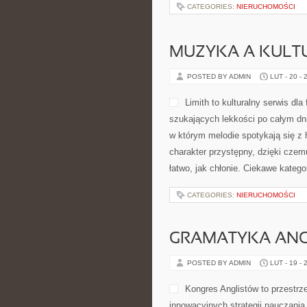
CATEGORIES:
NIERUCHOMOŚCI
MUZYKA A KULT
POSTED BY ADMIN
LUT - 20 - 
Limith to kulturalny serwis dl
szukających lekkości po całym dniu
w którym melodie spotykają się z 
charakter przystępny, dzięki czem
łatwo, jak chłonie. Ciekawe katego
CATEGORIES:
NIERUCHOMOŚCI
GRAMATYKA ANG
POSTED BY ADMIN
LUT - 19 - 
Kongres Anglistów to przestrz
innowacyjnych strategii nauczania