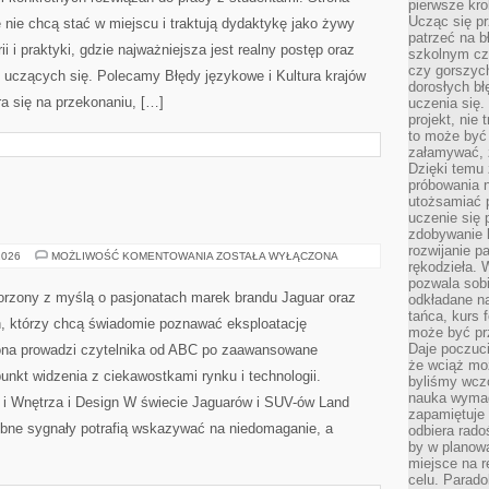
pierwsze kro
Ucząc się pr
 nie chcą stać w miejscu i traktują dydaktykę jako żywy
patrzeć na 
i i praktyki, gdzie najważniejsza jest realny postęp oraz
szkolnym cz
czy gorszyc
 uczących się. Polecamy Błędy językowe i Kultura krajów
dorosłych bł
ra się na przekonaniu, […]
uczenia się.
projekt, nie
to może być 
załamywać, 
Dzięki temu
próbowania 
utożsamiać 
uczenie się p
zdobywanie 
rozwijanie pa
PORÓWNANIA
2026
MOŻLIWOŚĆ KOMENTOWANIA
ZOSTAŁA WYŁĄCZONA
rękodzieła. 
pozwala sobi
rzony z myślą o pasjonatach marek brandu Jaguar oraz
odkładane na
tańca, kurs 
ch, którzy chcą świadomie poznawać eksploatację
może być prz
Daje poczuci
ona prowadzi czytelnika od ABC po zaawansowane
że wciąż moż
unkt widzenia z ciekawostkami rynku i technologii.
byliśmy wcz
nauka wyma
 i Wnętrza i Design W świecie Jaguarów i SUV-ów Land
zapamiętuje 
robne sygnały potrafią wskazywać na niedomaganie, a
odbiera rado
by w planowa
miejsce na r
celu. Parado