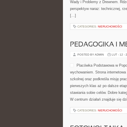
Wady i Problemy z Drewnem. Rdzen
perspektyw naraz: technicznej, rz
[…]
CATEGORIES:
NIERUCHOMOŚCI
PEDAGOGIKA I 
POSTED BY ADMIN
LUT - 12 - 
Placówka Podstawowa w Popowi
wychowaniem. Strona internetowa 
szkolnej oraz podkreśla misję prac
pierwszych klas aż po dalsze et
stawiania sobie celów. Dobre kate
W centrum działań znajduje się d
CATEGORIES:
NIERUCHOMOŚCI