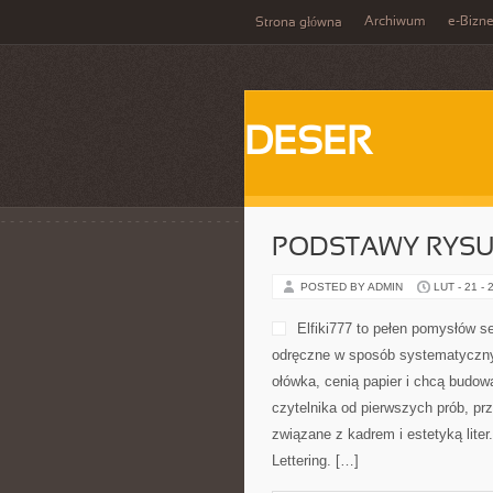
Archiwum
e-Bizn
Strona główna
DESER
PODSTAWY RYS
POSTED BY ADMIN
LUT - 21 - 
Elfiki777 to pełen pomysłów s
odręczne w sposób systematyczny.
ołówka, cenią papier i chcą budow
czytelnika od pierwszych prób, pr
związane z kadrem i estetyką liter.
Lettering. […]