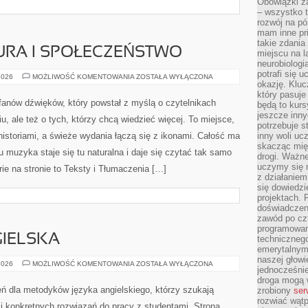
Obowiązki z
– wszystko t
rozwój na pó
mam inne pri
takie zdania
URA I SPOŁECZEŃSTWO
miejscu na 
neurobiologi
potrafi się 
MUZYKA
2026
MOŻLIWOŚĆ KOMENTOWANIA
ZOSTAŁA WYŁĄCZONA
okazję. Kluc
A
KULTURA
który pasuje
I
a fanów dźwięków, który powstał z myślą o czytelnikach
będą to kursy
SPOŁECZEŃSTWO
jeszcze inny
, ale też o tych, którzy chcą wiedzieć więcej. To miejsce,
potrzebuje st
historiami, a świeże wydania łączą się z ikonami. Całość ma
inny woli uc
skacząc mię
u muzyka staje się tu naturalna i daje się czytać tak samo
drogi. Ważne
uczymy się n
rie na stronie to Teksty i Tłumaczenia […]
z działaniem
się dowiedzi
projektach.
doświadczeni
zawód po czt
programowan
IELSKA
technicznego
emerytalnym,
naszej głowie
GRAMATYKA
2026
MOŻLIWOŚĆ KOMENTOWANIA
ZOSTAŁA WYŁĄCZONA
jednocześni
ANGIELSKA
droga mogą 
eń dla metodyków języka angielskiego, którzy szukają
zrobiony
ser
rozwiać wąt
 i konkretnych rozwiązań do pracy z studentami. Strona