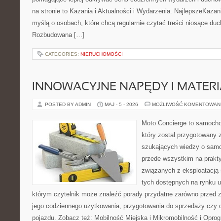
na stronie to Kazania i Aktualności i Wydarzenia. NajlepszeKazan
myślą o osobach, które chcą regularnie czytać treści niosące du
Rozbudowana […]
CATEGORIES:
NIERUCHOMOŚCI
INNOWACYJNE NAPĘDY I MATERI
POSTED BY ADMIN
MAJ - 5 - 2026
MOŻLIWOŚĆ KOMENTOWAN
Moto Concierge to samocho
który został przygotowany 
szukających wiedzy o samo
przede wszystkim na prakt
związanych z eksploatacj
tych dostępnych na rynku 
którym czytelnik może znaleźć porady przydatne zarówno przed 
jego codziennego użytkowania, przygotowania do sprzedaży czy 
pojazdu. Zobacz też: Mobilność Miejska i Mikromobilność i Opro