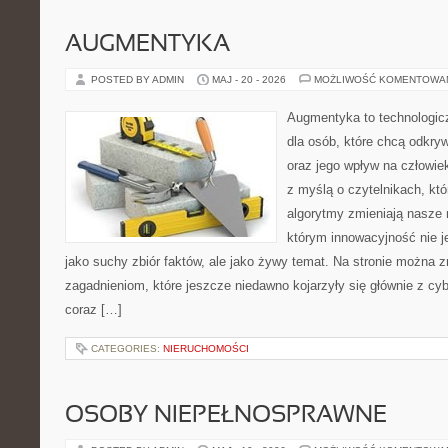
AUGMENTYKA
POSTED BY ADMIN
MAJ - 20 - 2026
MOŻLIWOŚĆ KOMENTOWA
Augmentyka to technologicz
dla osób, które chcą odkry
oraz jego wpływ na człowie
z myślą o czytelnikach, któr
algorytmy zmieniają nasze r
którym innowacyjność nie j
jako suchy zbiór faktów, ale jako żywy temat. Na stronie można 
zagadnieniom, które jeszcze niedawno kojarzyły się głównie z cy
coraz […]
CATEGORIES:
NIERUCHOMOŚCI
OSOBY NIEPEŁNOSPRAWNE