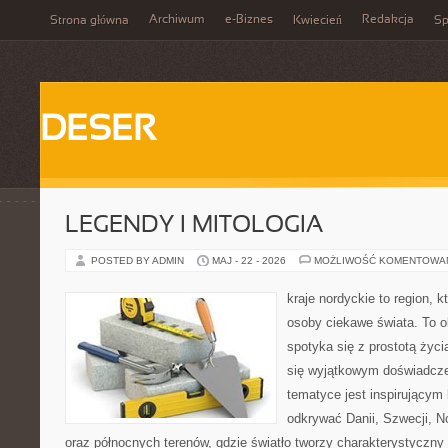
Archiwum
e-Biznes
Redakcja
Strona główna
Kwiecień
Sp
DESER
LEGENDY I MITOLOGIA
POSTED BY ADMIN
MAJ - 22 - 2026
MOŻLIWOŚĆ KOMENTOWA
kraje nordyckie to region,
osoby ciekawe świata. To o
spotyka się z prostotą życ
się wyjątkowym doświadcze
tematyce jest inspirującym 
odkrywać Danii, Szwecji, Nor
oraz północnych terenów, gdzie światło tworzy charakterystyczny 