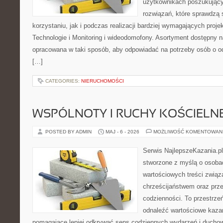
użytkownikach poszukujący
rozwiązań, które sprawdzą 
korzystaniu, jak i podczas realizacji bardziej wymagających proj
Technologie i Monitoring i wideodomofony. Asortyment dostępny na
opracowana w taki sposób, aby odpowiadać na potrzeby osób o 
[…]
CATEGORIES:
NIERUCHOMOŚCI
WSPÓLNOTY I RUCHY KOŚCIELN
POSTED BY ADMIN
MAJ - 6 - 2026
MOŻLIWOŚĆ KOMENTOWAN
Serwis NajlepszeKazania.p
stworzone z myślą o osobac
wartościowych treści zwią
chrześcijaństwem oraz prz
codzienności. To przestrzeń
odnaleźć wartościowe kazan
pomagające lepiej odkrywać sens codziennych wydarzeń i ducho