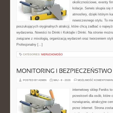
okolicznościowe, eventy fi
kolacje. Serwis skupia się 
atmosfery, dzięki którym k
nowoczesnego stylu. To mi
poszukujących oryginalnych atrakcji, które chcą zadbać o najw
wydarzenia. Nowości to Drinki i Koktajle i Drinki. Na stronie możn
związane z mixologią, organizacją wydarzeń oraz tworzeniem sty
Profesjonalny […]
CATEGORIES:
NIERUCHOMOŚCI
MONITORING I BEZPIECZEŃSTWO
POSTED BY ADMIN
MAJ - 8 - 2026
MOŻLIWOŚĆ KOMENTOWAN
internetowy sklep Feniks to
przestrzeń dla osób, które
rozwiązania, atrakcyjne ce
przez internet. Strona zost