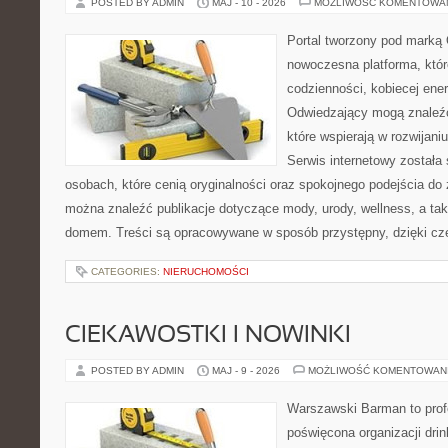
POSTED BY ADMIN
MAJ - 10 - 2026
MOŻLIWOŚĆ KOMENTOWA
Portal tworzony pod marką
nowoczesna platforma, któr
codzienności, kobiecej ener
Odwiedzający mogą znaleźć 
które wspierają w rozwijani
Serwis internetowy została
osobach, które cenią oryginalności oraz spokojnego podejścia do 
można znaleźć publikacje dotyczące mody, urody, wellness, a t
domem. Treści są opracowywane w sposób przystępny, dzięki c
CATEGORIES:
NIERUCHOMOŚCI
CIEKAWOSTKI I NOWINKI
POSTED BY ADMIN
MAJ - 9 - 2026
MOŻLIWOŚĆ KOMENTOWAN
Warszawski Barman to profe
poświęcona organizacji dri