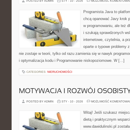
POSTED BY ADMIN
STY - 10 - 2026
MOŻLIWOŚĆ KOMENTOWA
Programista Java to platfo
chcą opanować Javy krok po 
w programowaniu, ale też dl
i szukają sprawdzonych ws
internetowe, czytelnia, a p
oparte o typowe problemy z
nie zostaje w teorii, tylko od razu zamienia się w nawyk progra
i optymalizacja kodu i Programowanie niskopoziomowe. W […]
CATEGORIES:
NIERUCHOMOŚCI
MOTYWACJA I ROZWÓJ OSOBIST
POSTED BY ADMIN
STY - 10 - 2026
MOŻLIWOŚĆ KOMENTOWA
Witaj! Jeśli szukasz miejsca
dietą i praktycznym wsparc
www.dawidulinski.pl został