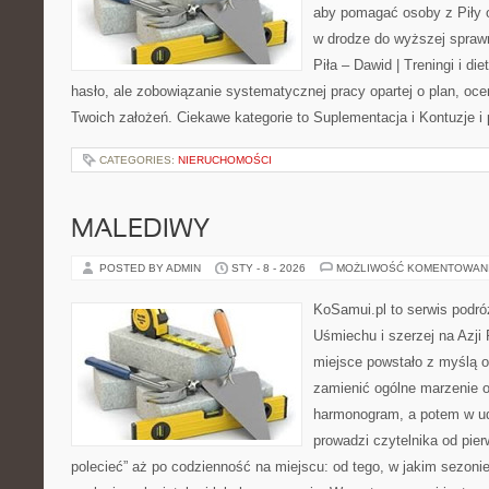
aby pomagać osoby z Piły or
w drodze do wyższej sprawn
Piła – Dawid | Treningi i die
hasło, ale zobowiązanie systematycznej pracy opartej o plan, oce
Twoich założeń. Ciekawe kategorie to Suplementacja i Kontuzje i p
CATEGORIES:
NIERUCHOMOŚCI
MALEDIWY
POSTED BY ADMIN
STY - 8 - 2026
MOŻLIWOŚĆ KOMENTOWAN
KoSamui.pl to serwis podró
Uśmiechu i szerzej na Azji
miejsce powstało z myślą o
zamienić ogólne marzenie o
harmonogram, a potem w ud
prowadzi czytelnika od pie
polecieć” aż po codzienność na miejscu: od tego, w jakim sezonie