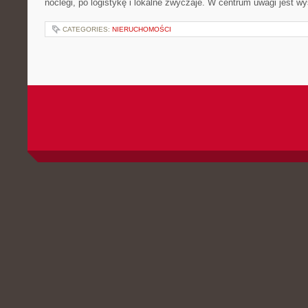
noclegi, po logistykę i lokalne zwyczaje. W centrum uwagi jest w
CATEGORIES:
NIERUCHOMOŚCI