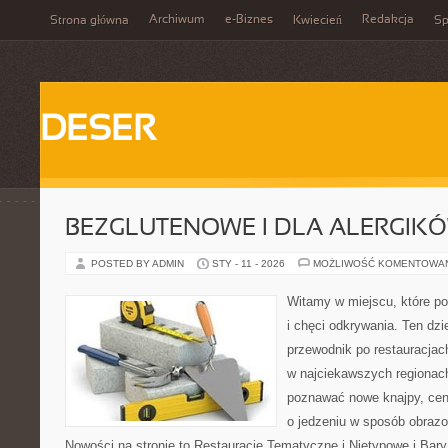
Archiwum
e-Biznes
Redakcja
Strona główna
Kwiecień
Sp
DESER
BEZGLUTENOWE I DLA ALERGIK
POSTED BY ADMIN
STY - 11 - 2026
MOŻLIWOŚĆ KOMENTOWA
Witamy w miejscu, które po
i chęci odkrywania. Ten dz
przewodnik po restauracjac
w najciekawszych regionach 
poznawać nowe knajpy, ceni
o jedzeniu w sposób obrazow
Nowości na stronie to Restauracje Tematyczne i Nietypowe i Bary, 