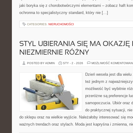
jaki boryka się z chorobotwórczymi elementami – zobacz haft ko
ochronna to specjalistyczny standard, który nie […]
CATEGORIES:
NIERUCHOMOŚCI
STYL UBIERANIA SIĘ MA OKAZJĘ
NIEZMIERNIE RÓŻNY
POSTED BY ADMIN
STY - 2 - 2026
MOŻLIWOŚĆ KOMENTOWAN
Dzień wesela jest dla wiel
też jednym z najważniejszy
możliwość być wybitnie różn
przeróżne są preferencje lu
samopoczucia. Ubiór oraz 
do praktycznej sytuacji, n
do sklepu oraz na wielkie wyjście. Należałoby interesować się m
ważnych trendach oraz stylach. Moda jest kapryśna i zmienna, ni