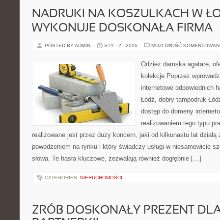
NADRUKI NA KOSZULKACH W ŁO
WYKONUJE DOSKONAŁA FIRMA
POSTED BY ADMIN
STY - 2 - 2026
MOŻLIWOŚĆ KOMENTOWAN
Odzież damska agatare, ofe
kolekcje Poprzez wprowadz
internetowe odpowiednich ha
Łódź, dobry tampodruk Łódź
dostęp do domeny internetow
realizowaniem tego typu pra
realizowane jest przez duży koncern, jaki od kilkunastu lat dział
powodzeniem na rynku i który świadczy usługi w niesamowicie sz
słowa. Te hasła kluczowe, zezwalają również dogłębnie […]
CATEGORIES:
NIERUCHOMOŚCI
ZRÓB DOSKONAŁY PREZENT DLA