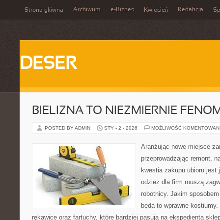
Archiwum
e-Biznes
Redakcja
Strona główna
Kwiecień
Sp
DESER
BIELIZNA TO NIEZMIERNIE FEN
POSTED BY ADMIN
STY - 2 - 2026
MOŻLIWOŚĆ KOMENTOWAN
Aranżując nowe miejsce za
przeprowadzając remont, n
kwestia zakupu ubioru jest j
odzież dla firm muszą zag
robotnicy. Jakim sposobem 
będą to wprawne kostiumy.
rękawice oraz fartuchy, które bardziej pasują na ekspedienta sklep