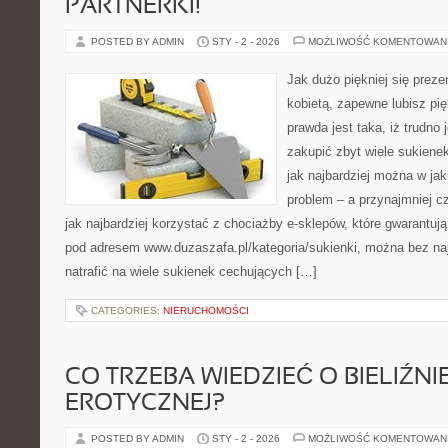
PARTNERKI!
POSTED BY ADMIN
STY - 2 - 2026
MOŻLIWOŚĆ KOMENTOWAN
Jak dużo piękniej się preze
kobietą, zapewne lubisz pię
prawda jest taka, iż trudno 
zakupić zbyt wiele sukienek
jak najbardziej można w ja
problem – a przynajmniej 
jak najbardziej korzystać z chociażby e-sklepów, które gwarantują
pod adresem www.duzaszafa.pl/kategoria/sukienki, można bez na
natrafić na wiele sukienek cechujących […]
CATEGORIES:
NIERUCHOMOŚCI
CO TRZEBA WIEDZIEĆ O BIELIŹNI
EROTYCZNEJ?
POSTED BY ADMIN
STY - 2 - 2026
MOŻLIWOŚĆ KOMENTOWAN