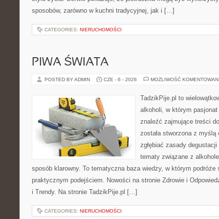
sposobów, zarówno w kuchni tradycyjnej, jak i […]
CATEGORIES:
NIERUCHOMOŚCI
PIWA ŚWIATA
POSTED BY ADMIN
CZE - 6 - 2026
MOŻLIWOŚĆ KOMENTOWAN
TadzikPije.pl to wielowątko
alkoholi, w którym pasjon
znaleźć zajmujące treści d
została stworzona z myślą 
zgłębiać zasady degustacji 
tematy związane z alkohol
sposób klarowny. To tematyczna baza wiedzy, w którym podróże 
praktycznym podejściem. Nowości na stronie Zdrowie i Odpowied
i Trendy. Na stronie TadzikPije.pl […]
CATEGORIES:
NIERUCHOMOŚCI