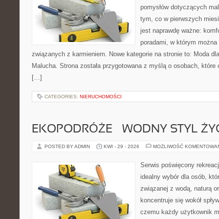
pomysłów dotyczących malu
tym, co w pierwszych miesi
jest naprawdę ważne: komfo
poradami, w którym można 
związanych z karmieniem. Nowe kategorie na stronie to: Moda dl
Malucha. Strona została przygotowana z myślą o osobach, któr
[…]
CATEGORIES:
NIERUCHOMOŚCI
EKOPODRÓŻE – WODNY STYL ŻY
POSTED BY ADMIN
KWI - 29 - 2026
MOŻLIWOŚĆ KOMENTOWA
Serwis poświęcony rekreacj
idealny wybór dla osób, któr
związanej z wodą, naturą o
koncentruje się wokół spły
czemu każdy użytkownik m