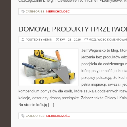
Oszczędzanie Energii i Oświetlenie Techniczne i Przemysłowe. N
CATEGORIES:
NIERUCHOMOŚCI
DOMOWE PRODUKTY I PRZETWO
POSTED BY ADMIN
KWI - 23 - 2026
MOŻLIWOŚĆ KOMENTOWA
JemWegańsko to blog, które
jedzenia bez produktów od
podejścia do codziennego ż
której przyjemność jedzeni
przepisy pokazują, że kuc
pełna inspiracji, świeża i 
kompendium pomysłów dla osób, które szukają codziennych rozwi
kolację, deser czy drobną przekąskę. Zobacz także Obiady i Kola
Na stronie królują […]
CATEGORIES:
NIERUCHOMOŚCI