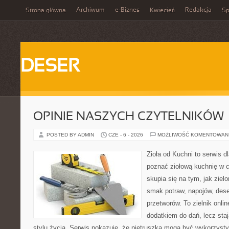
Archiwum
e-Biznes
Redakcja
Strona główna
Kwiecień
Sp
DESER
OPINIE NASZYCH CZYTELNIKÓW
POSTED BY ADMIN
CZE - 6 - 2026
MOŻLIWOŚĆ KOMENTOWAN
Zioła od Kuchni to serwis dl
poznać ziołową kuchnię w 
skupia się na tym, jak zie
smak potraw, napojów, des
przetworów. To zielnik onlin
dodatkiem do dań, lecz sta
stylu życia. Serwis pokazuje, że pietruszka mogą być wykorzyst