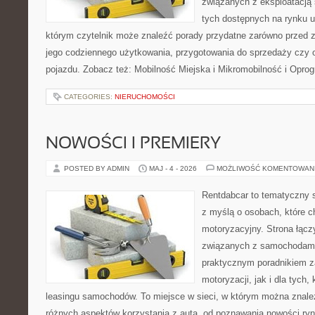
związanych z eksploatacj
tych dostępnych na rynku 
którym czytelnik może znaleźć porady przydatne zarówno przed 
jego codziennego użytkowania, przygotowania do sprzedaży czy 
pojazdu. Zobacz też: Mobilność Miejska i Mikromobilność i Opro
CATEGORIES:
NIERUCHOMOŚCI
NOWOŚCI I PREMIERY
POSTED BY ADMIN
MAJ - 4 - 2026
MOŻLIWOŚĆ KOMENTOWAN
Rentdabcar to tematyczny s
z myślą o osobach, które c
motoryzacyjny. Strona łąc
związanych z samochodami
praktycznym poradnikiem z
motoryzacji, jak i dla tych,
leasingu samochodów. To miejsce w sieci, w którym można znale
różnych aspektów korzystania z auta, od poznawania nowości ryn