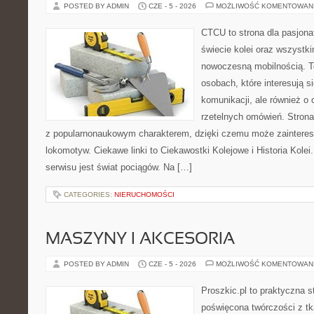
POSTED BY ADMIN
CZE - 5 - 2026
MOŻLIWOŚĆ KOMENTOWAN
CTCU to strona dla pasjonat
świecie kolei oraz wszystki
nowoczesną mobilnością. To
osobach, które interesują s
komunikacji, ale również o
rzetelnych omówień. Strona
z popularnonaukowym charakterem, dzięki czemu może zaintere
lokomotyw. Ciekawe linki to Ciekawostki Kolejowe i Historia Kole
serwisu jest świat pociągów. Na […]
CATEGORIES:
NIERUCHOMOŚCI
MASZYNY I AKCESORIA
POSTED BY ADMIN
CZE - 5 - 2026
MOŻLIWOŚĆ KOMENTOWAN
Proszkic.pl to praktyczna s
poświęcona twórczości z tk