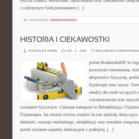
można znaleźć wskazówki, opracowania oraz ciekawostki związ
i codziennym funkcjonowaniem […]
CATEGORIES:
NIERUCHOMOŚCI
HISTORIA I CIEKAWOSTKI
POSTED BY ADMIN
CZE - 2 - 2026
MOŻLIWOŚĆ KOMENTOWAN
portal AkademikaWF to reg
przestrzeń internetowa, któ
aktywności fizycznej, profi
fizjoterapii oraz nauce. S
wiedzy dla osób uczących 
szkoleniowców oraz wszyst
rozwojem fizycznym. Ciekawe kategorie to Rehabilitacja i Fizjoterap
Fizjoterapia. Na stronie można znaleźć liczne artykuły dotyczące
dietetyki, rozwoju mentalnego, rehabilitacji oraz tematów związan
portal zestawia aspekty edukacyjne z praktyką. […]