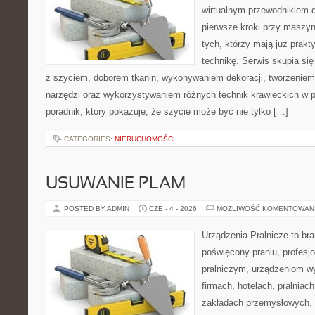
wirtualnym przewodnikiem d
pierwsze kroki przy maszyni
tych, którzy mają już prakt
technikę. Serwis skupia si
z szyciem, doborem tkanin, wykonywaniem dekoracji, tworzenie
narzędzi oraz wykorzystywaniem różnych technik krawieckich w p
poradnik, który pokazuje, że szycie może być nie tylko […]
CATEGORIES:
NIERUCHOMOŚCI
USUWANIE PLAM
POSTED BY ADMIN
CZE - 4 - 2026
MOŻLIWOŚĆ KOMENTOWAN
Urządzenia Pralnicze to br
poświęcony praniu, profes
pralniczym, urządzeniom 
firmach, hotelach, pralniac
zakładach przemysłowych. 