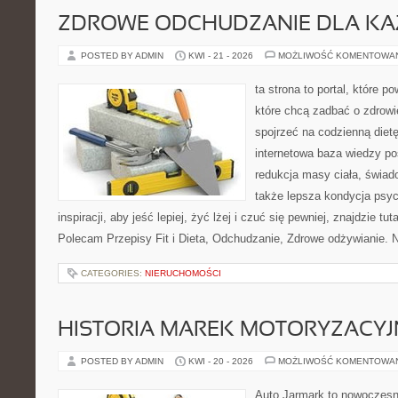
ZDROWE ODCHUDZANIE DLA K
POSTED BY ADMIN
KWI - 21 - 2026
MOŻLIWOŚĆ KOMENTOWA
ta strona to portal, które 
które chcą zadbać o zdrowi
spojrzeć na codzienną diet
internetowa baza wiedzy p
redukcja masy ciała, świad
także lepsza kondycja psyc
inspiracji, aby jeść lepiej, żyć lżej i czuć się pewniej, znajdzie tut
Polecam Przepisy Fit i Dieta, Odchudzanie, Zdrowe odżywianie. 
CATEGORIES:
NIERUCHOMOŚCI
HISTORIA MAREK MOTORYZACY
POSTED BY ADMIN
KWI - 20 - 2026
MOŻLIWOŚĆ KOMENTOWA
Auto Jarmark to nowoczesna