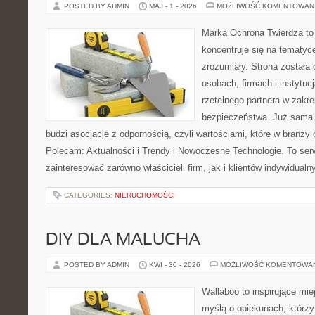
POSTED BY ADMIN
MAJ - 1 - 2026
MOŻLIWOŚĆ KOMENTOWAN
Marka Ochrona Twierdza to 
koncentruje się na tematy
zrozumiały. Strona została
osobach, firmach i instytuc
rzetelnego partnera w zakre
bezpieczeństwa. Już sama
budzi asocjacje z odpornością, czyli wartościami, które w branży
Polecam: Aktualności i Trendy i Nowoczesne Technologie. To ser
zainteresować zarówno właścicieli firm, jak i klientów indywidualn
CATEGORIES:
NIERUCHOMOŚCI
DIY DLA MALUCHA
POSTED BY ADMIN
KWI - 30 - 2026
MOŻLIWOŚĆ KOMENTOWA
Wallaboo to inspirujące mie
myślą o opiekunach, którzy