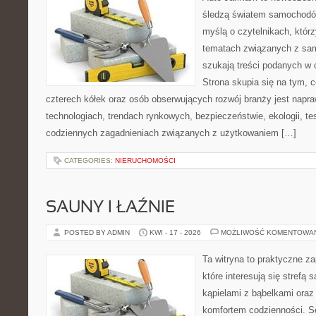
śledzą światem samochodów
myślą o czytelnikach, któr
tematach związanych z sam
szukają treści podanych w 
Strona skupia się na tym, 
czterech kółek oraz osób obserwujących rozwój branży jest napr
technologiach, trendach rynkowych, bezpieczeństwie, ekologii, t
codziennych zagadnieniach związanych z użytkowaniem […]
CATEGORIES:
NIERUCHOMOŚCI
SAUNY I ŁAŹNIE
POSTED BY ADMIN
KWI - 17 - 2026
MOŻLIWOŚĆ KOMENTOWA
Ta witryna to praktyczne za
które interesują się strefą
kąpielami z bąbelkami ora
komfortem codzienności. Se