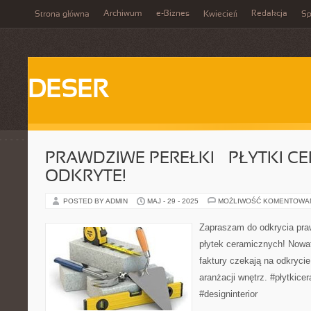
Archiwum
e-Biznes
Redakcja
Strona główna
Kwiecień
Sp
DESER
PRAWDZIWE PEREŁKI – PŁYTKI C
ODKRYTE!
POSTED BY ADMIN
MAJ - 29 - 2025
MOŻLIWOŚĆ KOMENTOWA
Zapraszam do odkrycia pra
płytek ceramicznych! Nowat
faktury czekają na odkryci
aranżacji wnętrz. #płytkic
#designinterior