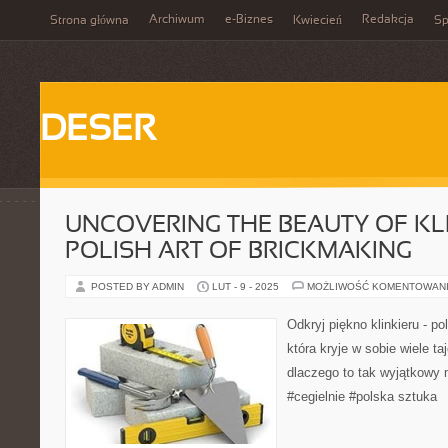
Archiwum
e-Biznes
Redakcja
Strona główna
Kwiecień
Sp
DESER
UNCOVERING THE BEAUTY OF KLI
POLISH ART OF BRICKMAKING
POSTED BY ADMIN
LUT - 9 - 2025
MOŻLIWOŚĆ KOMENTOWAN
Odkryj piękno klinkieru - po
która kryje w sobie wiele t
dlaczego to tak wyjątkowy m
#cegielnie #polska sztuka