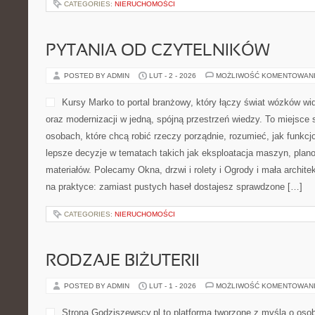
CATEGORIES:
NIERUCHOMOŚCI
PYTANIA OD CZYTELNIKÓW
POSTED BY ADMIN
LUT - 2 - 2026
MOŻLIWOŚĆ KOMENTOWAN
Kursy Marko to portal branżowy, który łączy świat wózków w
oraz modernizacji w jedną, spójną przestrzeń wiedzy. To miejsce
osobach, które chcą robić rzeczy porządnie, rozumieć, jak funkc
lepsze decyzje w tematach takich jak eksploatacja maszyn, plan
materiałów. Polecamy Okna, drzwi i rolety i Ogrody i mała architek
na praktyce: zamiast pustych haseł dostajesz sprawdzone […]
CATEGORIES:
NIERUCHOMOŚCI
RODZAJE BIŻUTERII
POSTED BY ADMIN
LUT - 1 - 2026
MOŻLIWOŚĆ KOMENTOWAN
Strona Godziszewscy.pl to platforma tworzone z myślą o osoba