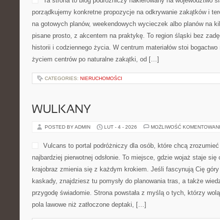
Ta strona to blog podróżniczy nakierowany na województwo śl
porządkujemy konkretne propozycje na odkrywanie zakątków i tere
na gotowych planów, weekendowych wycieczek albo planów na kilka
pisane prosto, z akcentem na praktykę. To region śląski bez zadę
historii i codziennego życia. W centrum materiałów stoi bogactwo 
życiem centrów po naturalne zakątki, od […]
CATEGORIES:
NIERUCHOMOŚCI
WULKANY
POSTED BY ADMIN
LUT - 4 - 2026
MOŻLIWOŚĆ KOMENTOWAN
Vulcans to portal podróżniczy dla osób, które chcą zrozumieć 
najbardziej pierwotnej odsłonie. To miejsce, gdzie wojaż staje się
krajobraz zmienia się z każdym krokiem. Jeśli fascynują Cię góry
kaskady, znajdziesz tu pomysły do planowania tras, a także wied
przygodę świadomie. Strona powstała z myślą o tych, którzy wol
pola lawowe niż zatłoczone deptaki, […]