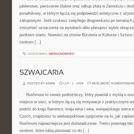
jubilerstwo, pierścienie ślubne oraz odkup złota w Zamościu i oko
poradnikowy, w którym łączą się podpowiedzi estetyczne z użyt
zakupowymi. Jeśli szukasz zwięzłego drogowskazu po tematach ju
zrozumieć oznaczenia na wyrobach albo planujesz wybór obrączek
punktem startu. Nowości na stronie Biżuteria w Kulturze i Sztuce 
centrum […]
CATEGORIES:
NIERUCHOMOŚCI
SZWAJCARIA
POSTED BY ADMIN
LUT - 1 - 2026
MOŻLIWOŚĆ KOMENTOWAN
Rushmore to serwis podróżniczy, który powstał z myślą o os
miejsce w sieci, w którym łączą się motywacje z praktycznymi w
podróż do kraju flamenco, kraju wina i sera, europejskiego serca m
Czech, znajdziesz tu wieloaspektowe spojrzenie na to, jak zapla
Rushmore najważniejsze jest doświadczenie. Treści powstają ta
osobom, które lubią planować co do […]