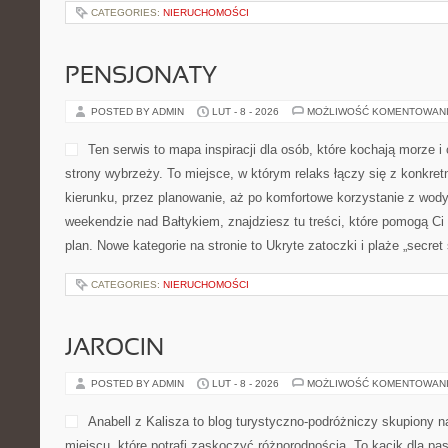
CATEGORIES:
NIERUCHOMOŚCI
PENSJONATY
POSTED BY ADMIN
LUT - 8 - 2026
MOŻLIWOŚĆ KOMENTOWAN
Ten serwis to mapa inspiracji dla osób, które kochają morze 
strony wybrzeży. To miejsce, w którym relaks łączy się z konkre
kierunku, przez planowanie, aż po komfortowe korzystanie z wod
weekendzie nad Bałtykiem, znajdziesz tu treści, które pomogą Ci
plan. Nowe kategorie na stronie to Ukryte zatoczki i plaże „secret 
CATEGORIES:
NIERUCHOMOŚCI
JAROCIN
POSTED BY ADMIN
LUT - 8 - 2026
MOŻLIWOŚĆ KOMENTOWAN
Anabell z Kalisza to blog turystyczno-podróżniczy skupiony n
miejscu, które potrafi zaskoczyć różnorodnością. To kącik dla pa