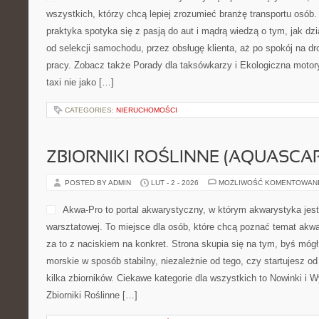
wszystkich, którzy chcą lepiej zrozumieć branżę transportu osób.
praktyka spotyka się z pasją do aut i mądrą wiedzą o tym, jak d
od selekcji samochodu, przez obsługę klienta, aż po spokój na d
pracy. Zobacz także Porady dla taksówkarzy i Ekologiczna motory
taxi nie jako […]
CATEGORIES:
NIERUCHOMOŚCI
ZBIORNIKI ROŚLINNE (AQUASCAP
POSTED BY ADMIN
LUT - 2 - 2026
MOŻLIWOŚĆ KOMENTOWAN
Akwa-Pro to portal akwarystyczny, w którym akwarystyka jes
warsztatowej. To miejsce dla osób, które chcą poznać temat akw
za to z naciskiem na konkret. Strona skupia się na tym, byś mó
morskie w sposób stabilny, niezależnie od tego, czy startujesz o
kilka zbiorników. Ciekawe kategorie dla wszystkich to Nowinki i 
Zbiorniki Roślinne […]