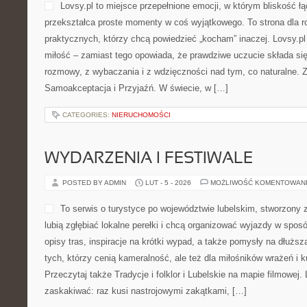
Lovsy.pl to miejsce przepełnione emocji, w którym bliskość łąc
przekształca proste momenty w coś wyjątkowego. To strona dla r
praktycznych, którzy chcą powiedzieć „kocham” inaczej. Lovsy.p
miłość – zamiast tego opowiada, że prawdziwe uczucie składa się
rozmowy, z wybaczania i z wdzięczności nad tym, co naturalne. 
Samoakceptacja i Przyjaźń. W świecie, w […]
CATEGORIES:
NIERUCHOMOŚCI
WYDARZENIA I FESTIWALE
POSTED BY ADMIN
LUT - 5 - 2026
MOŻLIWOŚĆ KOMENTOWAN
To serwis o turystyce po województwie lubelskim, stworzony 
lubią zgłębiać lokalne perełki i chcą organizować wyjazdy w spos
opisy tras, inspiracje na krótki wypad, a także pomysły na dłużs
tych, którzy cenią kameralność, ale też dla miłośników wrażeń i 
Przeczytaj także Tradycje i folklor i Lubelskie na mapie filmowej.
zaskakiwać: raz kusi nastrojowymi zakątkami, […]