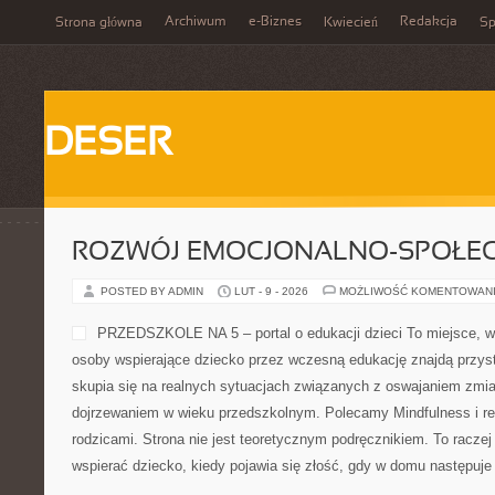
Archiwum
e-Biznes
Redakcja
Strona główna
Kwiecień
Sp
DESER
ROZWÓJ EMOCJONALNO-SPOŁE
POSTED BY ADMIN
LUT - 9 - 2026
MOŻLIWOŚĆ KOMENTOWAN
PRZEDSZKOLE NA 5 – portal o edukacji dzieci To miejsce, w
osoby wspierające dziecko przez wczesną edukację znajdą przyst
skupia się na realnych sytuacjach związanych z oswajaniem zmian
dojrzewaniem w wieku przedszkolnym. Polecamy Mindfulness i re
rodzicami. Strona nie jest teoretycznym podręcznikiem. To racze
wspierać dziecko, kiedy pojawia się złość, gdy w domu następuje