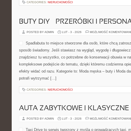
CATEGORIES:
NIERUCHOMOŚCI
BUTY DIY – PRZERÓBKI I PERSON
POSTED BY ADMIN
LUT - 3 - 2026
MOŻLIWOŚĆ KOMENTOWAN
Spadlabuta to miejsce stworzone dla osób, które chcą zatros
sposób świadomy. Jeśli stawiasz na wygląd, wygodę i długowiecz
znajdziesz tu wszystko, co potrzebne do konserwacji obuwia w naj
kompleksowe podejście do tematu, dzięki któremu codzienna opiek
efekty widać od razu. Kategorie to: Moda męska – buty i Moda d
potrafi wytrzymać […]
CATEGORIES:
NIERUCHOMOŚCI
AUTA ZABYTKOWE I KLASYCZNE
POSTED BY ADMIN
LUT - 3 - 2026
MOŻLIWOŚĆ KOMENTOWAN
Taxi Drive to serwis tworzony z myślą o prowadzących taxi, m