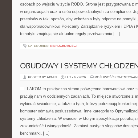
osobach po wejściu w życie RODO. Strona jest przygotowana z m
w organizacjach oraz u osób odpowiedzialnych za compliance. Jej 
przepisów w taki sposób, aby wdrożenia były odporne na pomyłki,
dla współpracowników. Polecamy Zarządzanie ryzykiem i DPIA i K
tematyki znajdują się aktualne reguły przetwarzania […]
CATEGORIES:
NIERUCHOMOŚCI
OBUDOWY I SYSTEMY CHŁODZEN
POSTED BY ADMIN
LUT - 6 - 2026
MOŻLIWOŚĆ KOMENTOWAN
LAKOM to praktyczna strona poświęcona hardware’owi oraz se
pracują nam w codziennych zadaniach. To miejsce stworzone z m
wybierać świadomie, a także o tych, którzy potrzebują konkretne
komputer odmawia posłuszeństwa. Inne kategorie to Optymalizacja
systemy chłodzenia. W świecie, w którym specyfikacje potrafią 
zrozumiałość i wiarygodność. Zamiast pustych sloganów dostajesz
benchmarki, […]