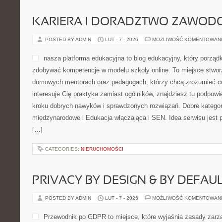
KARIERA I DORADZTWO ZAWOD
POSTED BY ADMIN
LUT - 7 - 2026
MOŻLIWOŚĆ KOMENTOWAN
nasza platforma edukacyjna to blog edukacyjny, który porządk
zdobywać kompetencje w modelu szkoły online. To miejsce stwor
domowych mentorach oraz pedagogach, którzy chcą zrozumieć cod
interesuje Cię praktyka zamiast ogólników, znajdziesz tu podpowi
kroku dobrych nawyków i sprawdzonych rozwiązań. Dobre kategori
międzynarodowe i Edukacja włączająca i SEN. Idea serwisu jest p
[…]
CATEGORIES:
NIERUCHOMOŚCI
PRIVACY BY DESIGN & BY DEFAU
POSTED BY ADMIN
LUT - 7 - 2026
MOŻLIWOŚĆ KOMENTOWAN
Przewodnik po GDPR to miejsce, które wyjaśnia zasady zarzą