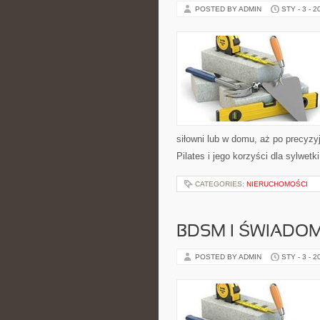
POSTED BY ADMIN
STY - 3 - 2
siłowni lub w domu, aż po precyzyj
Pilates i jego korzyści dla sylwetk
CATEGORIES:
NIERUCHOMOŚCI
BDSM I ŚWIADO
POSTED BY ADMIN
STY - 3 - 2