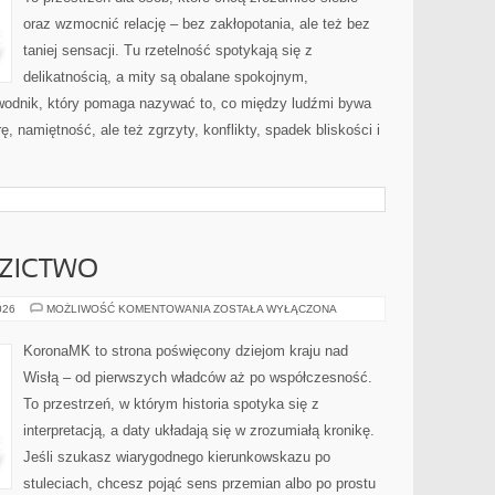
oraz wzmocnić relację – bez zakłopotania, ale też bez
taniej sensacji. Tu rzetelność spotykają się z
delikatnością, a mity są obalane spokojnym,
wodnik, który pomaga nazywać to, co między ludźmi bywa
ę, namiętność, ale też zgrzyty, konflikty, spadek bliskości i
DZICTWO
KULTURA
026
MOŻLIWOŚĆ KOMENTOWANIA
ZOSTAŁA WYŁĄCZONA
I
DZIEDZICTWO
KoronaMK to strona poświęcony dziejom kraju nad
Wisłą – od pierwszych władców aż po współczesność.
To przestrzeń, w którym historia spotyka się z
interpretacją, a daty układają się w zrozumiałą kronikę.
Jeśli szukasz wiarygodnego kierunkowskazu po
stuleciach, chcesz pojąć sens przemian albo po prostu