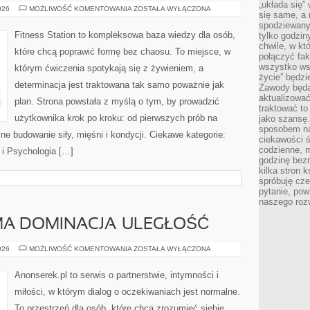
„układa się”
ZDROWY
026
MOŻLIWOŚĆ KOMENTOWANIA
ZOSTAŁA WYŁĄCZONA
się same, a
KRĘGOSŁUP
I
spodziewany
PROFILAKTYKA
Fitness Station to kompleksowa baza wiedzy dla osób,
tylko godzin
BÓLU
chwile, w kt
PLECÓW
które chcą poprawić formę bez chaosu. To miejsce, w
połączyć fak
wszystko wsk
którym ćwiczenia spotykają się z żywieniem, a
życie” będzi
determinacja jest traktowana tak samo poważnie jak
Zawody będą
aktualizować
plan. Strona powstała z myślą o tym, by prowadzić
traktować t
użytkownika krok po kroku: od pierwszych prób na
jako szansę.
sposobem na
ne budowanie siły, mięśni i kondycji. Ciekawe kategorie:
ciekawości 
codzienne, m
i i Psychologia […]
godzinę bez
kilka stron 
spróbuję cz
pytanie, pow
naszego roz
MA DOMINACJA–ULEGŁOŚĆ
BDSM
026
MOŻLIWOŚĆ KOMENTOWANIA
ZOSTAŁA WYŁĄCZONA
I
ŚWIADOMA
DOMINACJA–
Anonserek.pl to serwis o partnerstwie, intymności i
ULEGŁOŚĆ
miłości, w którym dialog o oczekiwaniach jest normalne.
To przestrzeń dla osób, które chcą zrozumieć siebie