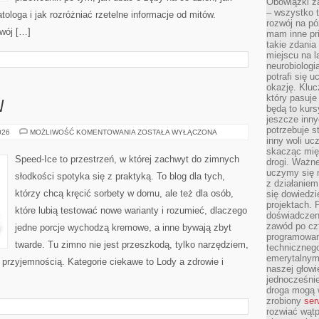
Obowiązki z
– wszystko t
ologa i jak rozróżniać rzetelne informacje od mitów.
rozwój na pó
zwój […]
mam inne pri
takie zdania
miejscu na 
neurobiologi
potrafi się 
okazję. Kluc
który pasuje
W
będą to kursy
jeszcze inny
potrzebuje st
HISTORIA
026
MOŻLIWOŚĆ KOMENTOWANIA
ZOSTAŁA WYŁĄCZONA
LODÓW
inny woli uc
skacząc mię
Speed-Ice to przestrzeń, w której zachwyt do zimnych
drogi. Ważne
uczymy się n
słodkości spotyka się z praktyką. To blog dla tych,
z działaniem
którzy chcą kręcić sorbety w domu, ale też dla osób,
się dowiedzi
projektach.
które lubią testować nowe warianty i rozumieć, dlaczego
doświadczeni
zawód po czt
jedne porcje wychodzą kremowe, a inne bywają zbyt
programowan
twarde. Tu zimno nie jest przeszkodą, tylko narzędziem,
technicznego
emerytalnym,
przyjemnością. Kategorie ciekawe to Lody a zdrowie i
naszej głowie
jednocześni
droga mogą 
zrobiony
ser
rozwiać wąt