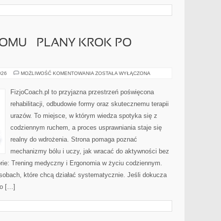
OMU – PLANY KROK PO
ĆWICZENIA
026
MOŻLIWOŚĆ KOMENTOWANIA
ZOSTAŁA WYŁĄCZONA
DO
DOMU
–
FizjoCoach.pl to przyjazna przestrzeń poświęcona
PLANY
KROK
rehabilitacji, odbudowie formy oraz skutecznemu terapii
PO
KROKU
urazów. To miejsce, w którym wiedza spotyka się z
codziennym ruchem, a proces usprawniania staje się
realny do wdrożenia. Strona pomaga poznać
mechanizmy bólu i uczy, jak wracać do aktywności bez
rie: Trening medyczny i Ergonomia w życiu codziennym.
sobach, które chcą działać systematycznie. Jeśli dokucza
bo […]