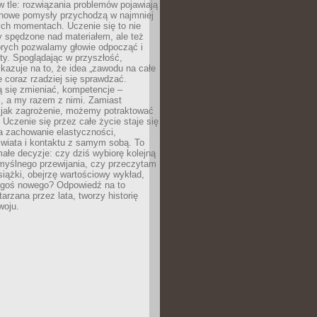
 w tle: rozwiązania problemów pojawiają
 nowe pomysły przychodzą w najmniej
ch momentach. Uczenie się to nie
y spędzone nad materiałem, ale też
órych pozwalamy głowie odpocząć i
ty. Spoglądając w przyszłość,
azuje na to, że idea „zawodu na całe
e coraz rzadziej się sprawdzać.
 się zmieniać, kompetencje –
, a my razem z nimi. Zamiast
o jak zagrożenie, możemy potraktować
 Uczenie się przez całe życie staje się
 zachowanie elastyczności,
świata i kontaktu z samym sobą. To
ałe decyzje: czy dziś wybiorę kolejną
myślnego przewijania, czy przeczytam
książki, obejrzę wartościowy wykład,
egoś nowego? Odpowiedź na to
tarzana przez lata, tworzy historię
woju.