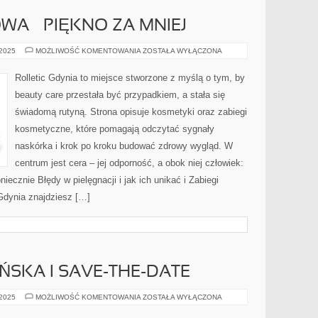
A – PIĘKNO ZA MNIEJ
URODA
 2025
MOŻLIWOŚĆ KOMENTOWANIA
ZOSTAŁA WYŁĄCZONA
BUDŻETOWA
–
PIĘKNO
Rolletic Gdynia to miejsce stworzone z myślą o tym, by
ZA
MNIEJ
beauty care przestała być przypadkiem, a stała się
świadomą rutyną. Strona opisuje kosmetyki oraz zabiegi
kosmetyczne, które pomagają odczytać sygnały
naskórka i krok po kroku budować zdrowy wygląd. W
centrum jest cera – jej odporność, a obok niej człowiek:
iecznie Błędy w pielęgnacji i jak ich unikać i Zabiegi
Gdynia znajdziesz […]
ŃSKA I SAVE-THE-DATE
SESJA
 2025
MOŻLIWOŚĆ KOMENTOWANIA
ZOSTAŁA WYŁĄCZONA
NARZECZEŃSKA
I