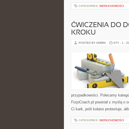
CATEGORIES:
NIERUCHOMOŚCI
ĆWICZENIA DO D
KROKU
POSTED BY ADMIN
STY - 1 - 2
przypadkowości. Polecamy katego
FizjoCoach.pl powstał z myślą o o
Ci kark, jeśli kolano protestuje, al
CATEGORIES:
NIERUCHOMOŚCI