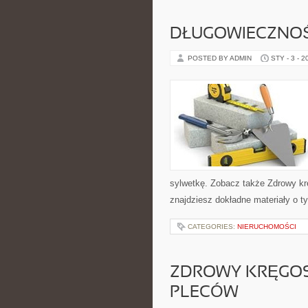
DŁUGOWIECZNO
POSTED BY ADMIN
STY - 3 - 2
sylwetkę. Zobacz także Zdrowy krę
znajdziesz dokładne materiały o t
CATEGORIES:
NIERUCHOMOŚCI
ZDROWY KRĘGOS
PLECÓW