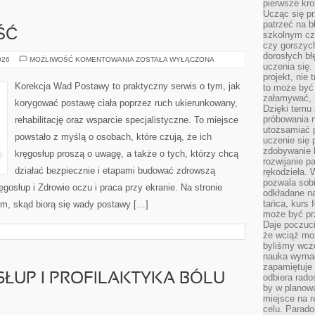
pierwsze kro
Ucząc się pr
patrzeć na 
ŚĆ
szkolnym cz
czy gorszyc
dorosłych bł
DŁUGOWIECZNOŚĆ
026
MOŻLIWOŚĆ KOMENTOWANIA
ZOSTAŁA WYŁĄCZONA
uczenia się.
projekt, nie
Korekcja Wad Postawy to praktyczny serwis o tym, jak
to może być 
załamywać, 
korygować postawę ciała poprzez ruch ukierunkowany,
Dzięki temu
próbowania 
rehabilitację oraz wsparcie specjalistyczne. To miejsce
utożsamiać 
powstało z myślą o osobach, które czują, że ich
uczenie się p
zdobywanie 
kręgosłup proszą o uwagę, a także o tych, którzy chcą
rozwijanie pa
działać bezpiecznie i etapami budować zdrowszą
rękodzieła. 
pozwala sobi
gosłup i Zdrowie oczu i praca przy ekranie. Na stronie
odkładane na
tańca, kurs 
ym, skąd biorą się wady postawy […]
może być prz
Daje poczuci
że wciąż moż
byliśmy wcz
nauka wyma
zapamiętuje 
ŁUP I PROFILAKTYKA BÓLU
odbiera rado
by w planowa
miejsce na r
celu. Parado