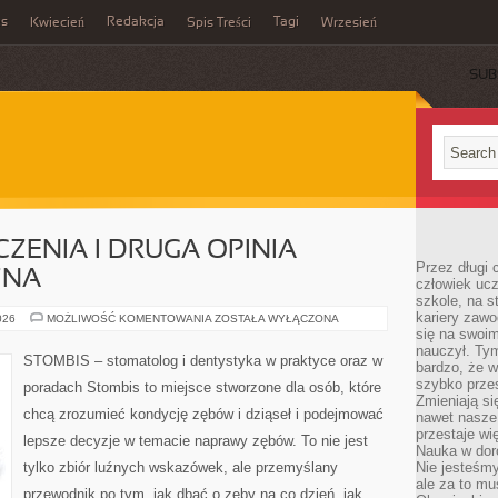
es
Redakcja
Tagi
Kwiecień
Spis Treści
Wrzesień
SUB
ZENIA I DRUGA OPINIA
Przez długi 
ZNA
człowiek uc
szkole, na s
kariery zawo
PLANOWANIE
026
MOŻLIWOŚĆ KOMENTOWANIA
ZOSTAŁA WYŁĄCZONA
LECZENIA
się na swoim
I
nauczył. Ty
DRUGA
STOMBIS – stomatolog i dentystyka w praktyce oraz w
bardzo, że w
OPINIA
STOMATOLOGICZNA
szybko prze
poradach Stombis to miejsce stworzone dla osób, które
Zmieniają si
chcą zrozumieć kondycję zębów i dziąseł i podejmować
nawet nasze
przestaje wi
lepsze decyzje w temacie naprawy zębów. To nie jest
Nauka w dor
tylko zbiór luźnych wskazówek, ale przemyślany
Nie jesteśmy
ale za to m
przewodnik po tym, jak dbać o zęby na co dzień, jak