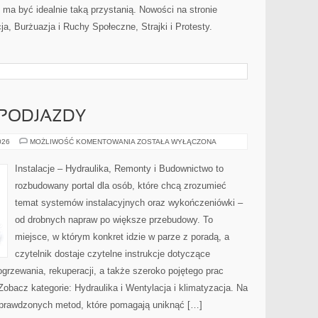
ma być idealnie taką przystanią. Nowości na stronie
cja, Burżuazja i Ruchy Społeczne, Strajki i Protesty.
 PODJAZDY
NAWIERZCHNIE
026
MOŻLIWOŚĆ KOMENTOWANIA
ZOSTAŁA WYŁĄCZONA
I
PODJAZDY
Instalacje – Hydraulika, Remonty i Budownictwo to
rozbudowany portal dla osób, które chcą zrozumieć
temat systemów instalacyjnych oraz wykończeniówki –
od drobnych napraw po większe przebudowy. To
miejsce, w którym konkret idzie w parze z poradą, a
czytelnik dostaje czytelne instrukcje dotyczące
ogrzewania, rekuperacji, a także szeroko pojętego prac
bacz kategorie: Hydraulika i Wentylacja i klimatyzacja. Na
 sprawdzonych metod, które pomagają uniknąć […]