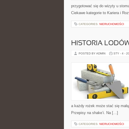
przygotować się do wizyty u stomat
Ciekawe kategorie to Kariera i Ro
CATEGORIES:
NIERUCHOMOŚCI
HISTORIA LODÓ
POSTED BY ADMIN
STY - 4 - 2
a każdy rożek może stać się małą 
Przepisy na shake’i. Na […]
CATEGORIES:
NIERUCHOMOŚCI