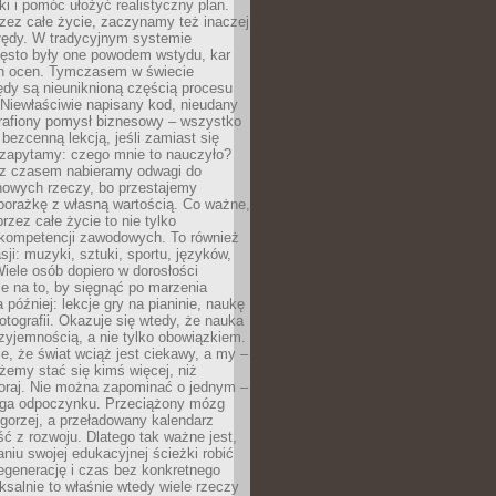
ki i pomóc ułożyć realistyczny plan.
zez całe życie, zaczynamy też inaczej
błędy. W tradycyjnym systemie
ęsto były one powodem wstydu, kar
h ocen. Tymczasem w świecie
ędy są nieuniknioną częścią procesu
 Niewłaściwie napisany kod, nieudany
 trafiony pomysł biznesowy – wszystko
bezcenną lekcją, jeśli zamiast się
zapytamy: czego mnie to nauczyło?
 z czasem nabieramy odwagi do
nowych rzeczy, bo przestajemy
porażkę z własną wartością. Co ważne,
rzez całe życie to nie tylko
kompetencji zawodowych. To również
sji: muzyki, sztuki, sportu, języków,
Wiele osób dopiero w dorosłości
e na to, by sięgnąć po marzenia
 później: lekcje gry na pianinie, naukę
fotografii. Okazuje się wtedy, że nauka
yjemnością, a nie tylko obowiązkiem.
e, że świat wciąż jest ciekawy, a my –
emy stać się kimś więcej, niż
oraj. Nie można zapominać o jednym –
ga odpoczynku. Przeciążony mózg
gorzej, a przeładowany kalendarz
ść z rozwoju. Dlatego tak ważne jest,
niu swojej edukacyjnej ścieżki robić
egenerację i czas bez konkretnego
ksalnie to właśnie wtedy wiele rzeczy