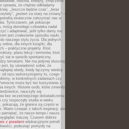
awodowe, rodzina, kredyty, zmęczenie
o sprawia, że chętnie odkładamy
źniej. „Jeszcze będzie czas”, „teraz
orytety”, „jestem za stary na zmiany” –
 potrafią skutecznie zatrzymać nas w
lata. Tymczasem, jak pokazuje
a, mózg dorosłego człowieka nadal
uczyć i adaptować, jeśli tylko damy mu
zem jest znalezienie sposobu nauki,
 do naszego stylu życia. Dla jednych
 online, dla innych książki, dla
ch – praktyczne projekty. Ktoś
ruktury, planu lekcji i terminów, ktoś
zyć się w sposób spontaniczny,
dzy tematami. Nie ma jedynej słusznej
 jest, by uświadomić sobie, że
ajlepiej wtedy, kiedy łączymy wiedzę
: od razu wykorzystujemy to, czego
eliśmy, w konkretnych zadaniach czy
 Pomocne może być też korzystanie z
a innych. Historie osób, które zmieniły
erdziestce, nauczyły się
ia bez wcześniejszego doświadczenia
 czy rozpoczęły studia w wieku
 pokazują, że granice są często w
. Warto czerpać z takich inspiracji, ale
e pamiętać, że nasze tempo i nasza
wyglądać inaczej. Czasem dobrze
wis z poradami
edukacyjnymi potrafi
pliwości, podsunąć pomysły na