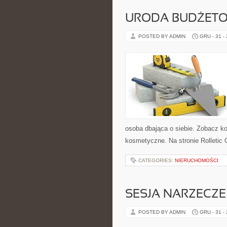
URODA BUDŻETOW
POSTED BY ADMIN
GRU - 31 -
osoba dbająca o siebie. Zobacz kon
kosmetyczne. Na stronie Rolletic 
CATEGORIES:
NIERUCHOMOŚCI
SESJA NARZECZE
POSTED BY ADMIN
GRU - 31 -