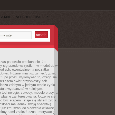
SCRIBE
FACEBOOK
TWITTER
czas panowało przekonanie, że
zy się przede wszystkim w młodości: w
tudiach, ewentualnie na początku
dowej. Później miał już „umieć”, „znać
” i po prostu wykonywać to, czego się
mczasem świat przyspieszył tak
iedza zdobyta w jednym etapie życia
staje wystarczać w kolejnym.
ę technologie, zawody, modele pracy, a
 własne zainteresowania. Uczenie się
ęc być etapem i staje się stylem życia.
osłości ma jednak swoją specyfikę.
 już zmuszani do siedzenia w ławce,
usimy sami znaleźć czas i motywację.