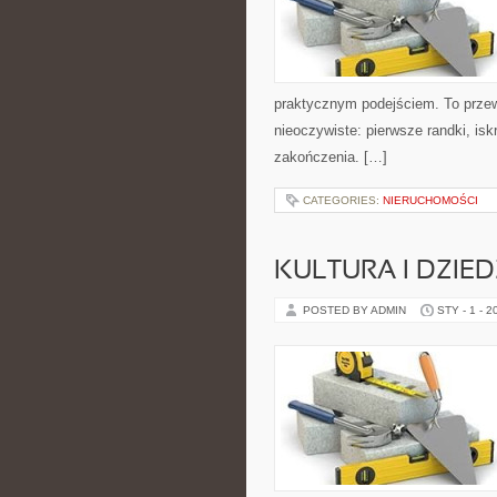
praktycznym podejściem. To prze
nieoczywiste: pierwsze randki, iskr
zakończenia. […]
CATEGORIES:
NIERUCHOMOŚCI
KULTURA I DZIE
POSTED BY ADMIN
STY - 1 - 2