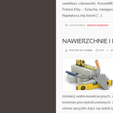
uwielbiasz ciekawostki, KoronaMK 
Polskie Elity – Szlachta, Inteligen
Największą siłą historii […]
CATEGORIES:
NIERUCHOMOŚCI
NAWIERZCHNIE I
POSTED BY ADMIN
STY - 1 - 2
instalacji wodno-kanalizacyjnych, 
konstrukcyjno-wykończeniowych. Zo
stronie wszystko kręci się wokół