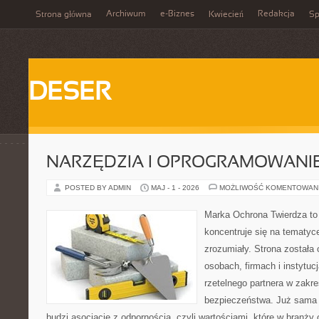
Archiwum
e-Biznes
Redakcja
Strona główna
Kwiecień
Sp
DESER
NARZĘDZIA I OPROGRAMOWANI
POSTED BY ADMIN
MAJ - 1 - 2026
MOŻLIWOŚĆ KOMENTOWAN
Marka Ochrona Twierdza to 
koncentruje się na tematy
zrozumiały. Strona została
osobach, firmach i instytuc
rzetelnego partnera w zakre
bezpieczeństwa. Już sama
budzi asocjacje z odpornością, czyli wartościami, które w branży