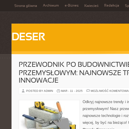
Archiwum
e-Biznes
Redakcja
Strona główna
Kwiecień
Sp
DESER
PRZEWODNIK PO BUDOWNICTWI
PRZEMYSŁOWYM: NAJNOWSZE TR
INNOWACJE
POSTED BY ADMIN
MAR - 11 - 2025
MOŻLIWOŚĆ KOMENTOWA
Odkryj najnowsze trendy i 
przemysłowym! Nasz przew
najnowsze technologie i roz
więcej, by być na bieżąco