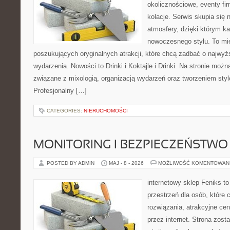
okolicznościowe, eventy fi
kolacje. Serwis skupia się 
atmosfery, dzięki którym k
nowoczesnego stylu. To mi
poszukujących oryginalnych atrakcji, które chcą zadbać o najw
wydarzenia. Nowości to Drinki i Koktajle i Drinki. Na stronie możn
związane z mixologią, organizacją wydarzeń oraz tworzeniem sty
Profesjonalny […]
CATEGORIES:
NIERUCHOMOŚCI
MONITORING I BEZPIECZEŃSTWO
POSTED BY ADMIN
MAJ - 8 - 2026
MOŻLIWOŚĆ KOMENTOWAN
internetowy sklep Feniks to
przestrzeń dla osób, które
rozwiązania, atrakcyjne ce
przez internet. Strona zost