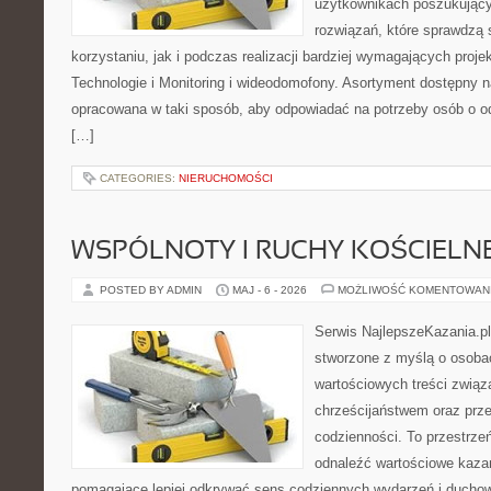
użytkownikach poszukujący
rozwiązań, które sprawdzą 
korzystaniu, jak i podczas realizacji bardziej wymagających proj
Technologie i Monitoring i wideodomofony. Asortyment dostępny na
opracowana w taki sposób, aby odpowiadać na potrzeby osób o 
[…]
CATEGORIES:
NIERUCHOMOŚCI
WSPÓLNOTY I RUCHY KOŚCIELN
POSTED BY ADMIN
MAJ - 6 - 2026
MOŻLIWOŚĆ KOMENTOWAN
Serwis NajlepszeKazania.p
stworzone z myślą o osobac
wartościowych treści zwią
chrześcijaństwem oraz prz
codzienności. To przestrzeń
odnaleźć wartościowe kazan
pomagające lepiej odkrywać sens codziennych wydarzeń i ducho