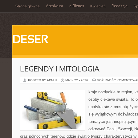
Archiwum
e-Biznes
Redakcja
Strona główna
Kwiecień
Sp
DESER
LEGENDY I MITOLOGIA
POSTED BY ADMIN
MAJ - 22 - 2026
MOŻLIWOŚĆ KOMENTOWA
kraje nordyckie to region,
osoby ciekawe świata. To o
spotyka się z prostotą życ
się wyjątkowym doświadcze
tematyce jest inspirującym 
odkrywać Danii, Szwecji, Nor
oraz północnych terenów, gdzie światło tworzy charakterystyczny 