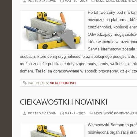
POSTED BY ADMIN
MAJ - 10 - 2026
MOŻLIWOŚĆ KOMENTOWA
Portal tworzony pod marką
nowoczesna platforma, któr
codzienności, kobiecej ener
Odwiedzający mogą znaleźć 
które wspierają w rozwijani
Serwis internetowy została
osobach, które cenią oryginalności oraz spokojnego podejścia do 
można znaleźć publikacje dotyczące mody, urody, wellness, a t
domem. Treści są opracowywane w sposób przystępny, dzięki c
CATEGORIES:
NIERUCHOMOŚCI
CIEKAWOSTKI I NOWINKI
POSTED BY ADMIN
MAJ - 9 - 2026
MOŻLIWOŚĆ KOMENTOWAN
Warszawski Barman to profe
poświęcona organizacji dri