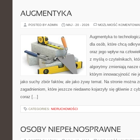
AUGMENTYKA
POSTED BY ADMIN
MAJ - 20 - 2026
MOŻLIWOŚĆ KOMENTOWA
Augmentyka to technologicz
dla osób, które chcą odkry
oraz jego wpływ na człowie
z myślą o czytelnikach, któr
algorytmy zmieniają nasze r
którym innowacyjność nie j
jako suchy zbiór faktów, ale jako żywy temat. Na stronie można 
zagadnieniom, które jeszcze niedawno kojarzyły się głównie z cy
coraz […]
CATEGORIES:
NIERUCHOMOŚCI
OSOBY NIEPEŁNOSPRAWNE