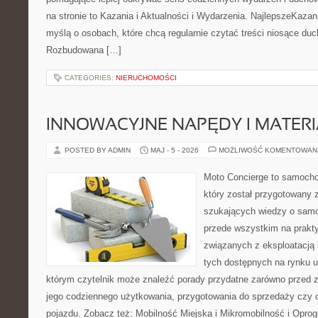
na stronie to Kazania i Aktualności i Wydarzenia. NajlepszeKazan
myślą o osobach, które chcą regularnie czytać treści niosące du
Rozbudowana […]
CATEGORIES:
NIERUCHOMOŚCI
INNOWACYJNE NAPĘDY I MATERI
POSTED BY ADMIN
MAJ - 5 - 2026
MOŻLIWOŚĆ KOMENTOWAN
Moto Concierge to samocho
który został przygotowany 
szukających wiedzy o samo
przede wszystkim na prakt
związanych z eksploatacj
tych dostępnych na rynku 
którym czytelnik może znaleźć porady przydatne zarówno przed 
jego codziennego użytkowania, przygotowania do sprzedaży czy 
pojazdu. Zobacz też: Mobilność Miejska i Mikromobilność i Opro