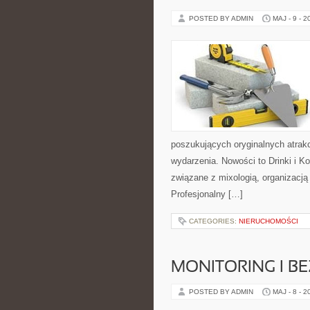
POSTED BY ADMIN
MAJ - 9 - 2
poszukujących oryginalnych atrak
wydarzenia. Nowości to Drinki i Ko
związane z mixologią, organizacj
Profesjonalny […]
CATEGORIES:
NIERUCHOMOŚCI
MONITORING I B
POSTED BY ADMIN
MAJ - 8 - 2