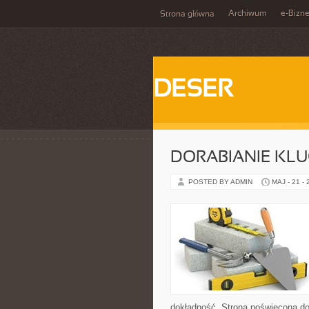
Archiwum
e-Bizn
Strona główna
DESER
DORABIANIE KL
POSTED BY ADMIN
MAJ - 21 -
dokładność. Strona poświęcona dor