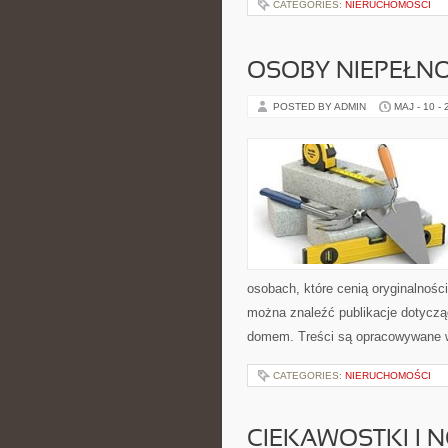
CATEGORIES:
NIERUCHOMOŚCI
OSOBY NIEPEŁN
POSTED BY ADMIN
MAJ - 10 -
osobach, które cenią oryginalnośc
można znaleźć publikacje dotyczą
domem. Treści są opracowywane w
CATEGORIES:
NIERUCHOMOŚCI
CIEKAWOSTKI I 