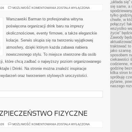
„układa się”
się same, a
CIEKAWOSTKI
026
MOŻLIWOŚĆ KOMENTOWANIA
ZOSTAŁA WYŁĄCZONA
spodziewany
I
NOWINKI
tylko godzin
Warszawski Barman to profesjonalna witryna
chwile, w kt
połączyć fak
poświęcona organizacji drink baru na imprezy
wszystko wsk
życie” będzi
okolicznościowe, eventy firmowe, a także eleganckie
Zawody będą
kolacje. Serwis skupia się na tworzeniu wyjątkowej
aktualizować
traktować t
atmosfery, dzięki którym każda zabawa nabiera
jako szansę.
nowoczesnego stylu. To miejsce stworzone dla osób
sposobem na
ciekawości 
cji, które chcą zadbać o najwyższy poziom organizowanego
codzienne, m
godzinę bez
ktajle i Drinki. Na stronie można znaleźć inspiracje
kilka stron 
ą wydarzeń oraz tworzeniem stylowych uroczystości.
spróbuję cz
pytanie, pow
naszego roz
EZPIECZEŃSTWO FIZYCZNE
MONITORING
026
MOŻLIWOŚĆ KOMENTOWANIA
ZOSTAŁA WYŁĄCZONA
I
BEZPIECZEŃSTWO