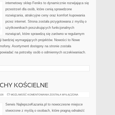
FIZYCZNE
internetowy sklep Feniks to dynamicznie rozwijająca się
przestrzeń dla osób, które cenią sprawdzone
rozwiązania, atrakcyjne ceny oraz komfort kupowania
przez internet. Strona została przygotowana z myślą o
użytkownikach poszukujących funkcjonalnych
rozwiązań, które sprawdzą się zarówno w regularnym
acji bardziej wymagających projektów. Nowości to Nowe
omofony. Asortyment dostępny na stronie została
dpowiadać na potrzeby osób o odmiennych oczekiwaniach.
UCHY KOŚCIELNE
WSPÓLNOTY
026
MOŻLIWOŚĆ KOMENTOWANIA
ZOSTAŁA WYŁĄCZONA
I
RUCHY
KOŚCIELNE
Serwis NajlepszeKazania.pl to nowoczesne miejsce
stworzone z myślą o osobach, które pragną odnaleźć