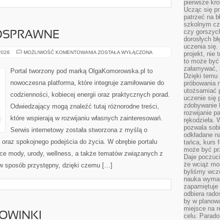
pierwsze kro
Ucząc się pr
patrzeć na 
szkolnym cz
czy gorszyc
OSPRAWNE
dorosłych bł
uczenia się.
OSOBY
 2026
MOŻLIWOŚĆ KOMENTOWANIA
ZOSTAŁA WYŁĄCZONA
projekt, nie
NIEPEŁNOSPRAWNE
to może być 
załamywać, 
Portal tworzony pod marką OlgaKomorowska.pl to
Dzięki temu
nowoczesna platforma, które integruje zamiłowanie do
próbowania 
utożsamiać 
codzienności, kobiecej energii oraz praktycznych porad.
uczenie się p
zdobywanie 
Odwiedzający mogą znaleźć tutaj różnorodne treści,
rozwijanie pa
które wspierają w rozwijaniu własnych zainteresowań.
rękodzieła. 
pozwala sobi
Serwis internetowy została stworzona z myślą o
odkładane na
i oraz spokojnego podejścia do życia. W obrębie portalu
tańca, kurs 
może być prz
ce mody, urody, wellness, a także tematów związanych z
Daje poczuci
że wciąż moż
 sposób przystępny, dzięki czemu […]
byliśmy wcz
nauka wyma
zapamiętuje 
odbiera rado
by w planowa
miejsce na r
NOWINKI
celu. Parado