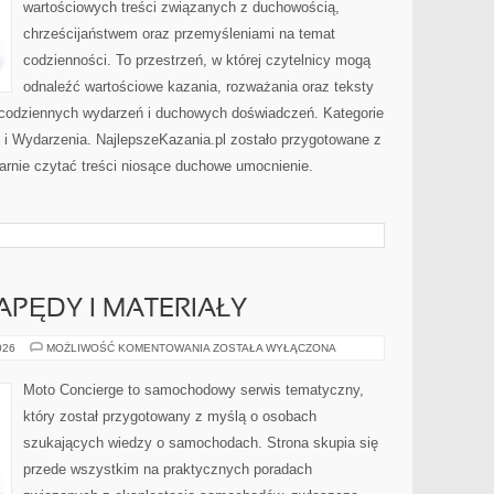
wartościowych treści związanych z duchowością,
chrześcijaństwem oraz przemyśleniami na temat
codzienności. To przestrzeń, w której czytelnicy mogą
odnaleźć wartościowe kazania, rozważania oraz teksty
 codziennych wydarzeń i duchowych doświadczeń. Kategorie
ci i Wydarzenia. NajlepszeKazania.pl zostało przygotowane z
arnie czytać treści niosące duchowe umocnienie.
PĘDY I MATERIAŁY
INNOWACYJNE
026
MOŻLIWOŚĆ KOMENTOWANIA
ZOSTAŁA WYŁĄCZONA
NAPĘDY
I
MATERIAŁY
Moto Concierge to samochodowy serwis tematyczny,
który został przygotowany z myślą o osobach
szukających wiedzy o samochodach. Strona skupia się
przede wszystkim na praktycznych poradach