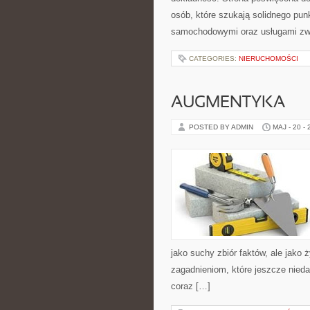
osób, które szukają solidnego pu
samochodowymi oraz usługami zw
CATEGORIES:
NIERUCHOMOŚCI
AUGMENTYKA
POSTED BY ADMIN
MAJ - 20 -
jako suchy zbiór faktów, ale jako
zagadnieniom, które jeszcze nieda
coraz […]