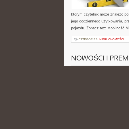
którym czytelnik może znaleźć po
jego codziennego użytkowania, pr
pojazdu. Zobacz też: Mobilność M
CATEGORIES:
NIERUCHOMOŚCI
NOWOŚCI I PREM
POSTED BY ADMIN
MAJ - 4 - 2
leasingu samochodów. To miejsce 
różnych aspektów korzystania z a