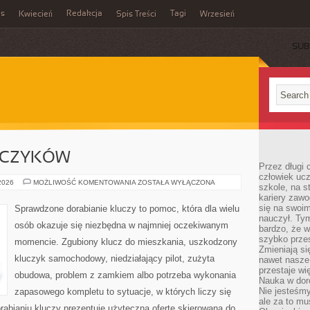
es
Redakcja
Tagi
Kwiecień
Spis Treści
Wrzesień
SUB
UCZYKÓW
Przez długi 
człowiek uc
DORABIANIE
 2026
MOŻLIWOŚĆ KOMENTOWANIA
ZOSTAŁA WYŁĄCZONA
szkole, na s
KLUCZYKÓW
kariery zawo
się na swoim
Sprawdzone dorabianie kluczy to pomoc, która dla wielu
nauczył. Ty
osób okazuje się niezbędna w najmniej oczekiwanym
bardzo, że w
szybko prze
momencie. Zgubiony klucz do mieszkania, uszkodzony
Zmieniają si
kluczyk samochodowy, niedziałający pilot, zużyta
nawet nasze
przestaje wi
obudowa, problem z zamkiem albo potrzeba wykonania
Nauka w dor
Nie jesteśmy
zapasowego kompletu to sytuacje, w których liczy się
ale za to m
abianiu kluczy prezentuje użyteczną ofertę skierowaną do