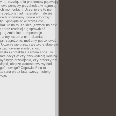
 w tle: rozwiązania problemów pojawiają
 nowe pomysły przychodzą w najmniej
ch momentach. Uczenie się to nie
y spędzone nad materiałem, ale też
órych pozwalamy głowie odpocząć i
ty. Spoglądając w przyszłość,
azuje na to, że idea „zawodu na całe
e coraz rzadziej się sprawdzać.
 się zmieniać, kompetencje –
, a my razem z nimi. Zamiast
o jak zagrożenie, możemy potraktować
 Uczenie się przez całe życie staje się
 zachowanie elastyczności,
świata i kontaktu z samym sobą. To
ałe decyzje: czy dziś wybiorę kolejną
myślnego przewijania, czy przeczytam
książki, obejrzę wartościowy wykład,
egoś nowego? Odpowiedź na to
tarzana przez lata, tworzy historię
woju.