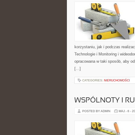
korzystaniu, jak i podczas realiz
Technologie i Monitoring i wideod
opracowana w taki sposób, aby o
[…]
CATEGORIES:
NIERUCHOMOŚCI
WSPÓLNOTY I R
POSTED BY ADMIN
MAJ - 6 - 2