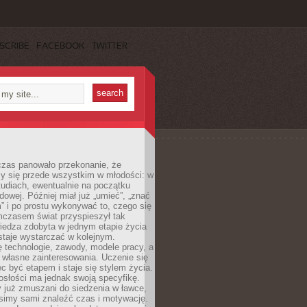
SCRIBE
FACEBOOK
TWITTER
czas panowało przekonanie, że
zy się przede wszystkim w młodości: w
tudiach, ewentualnie na początku
dowej. Później miał już „umieć”, „znać
” i po prostu wykonywać to, czego się
mczasem świat przyspieszył tak
iedza zdobyta w jednym etapie życia
staje wystarczać w kolejnym.
ę technologie, zawody, modele pracy, a
 własne zainteresowania. Uczenie się
ęc być etapem i staje się stylem życia.
osłości ma jednak swoją specyfikę.
 już zmuszani do siedzenia w ławce,
usimy sami znaleźć czas i motywację.