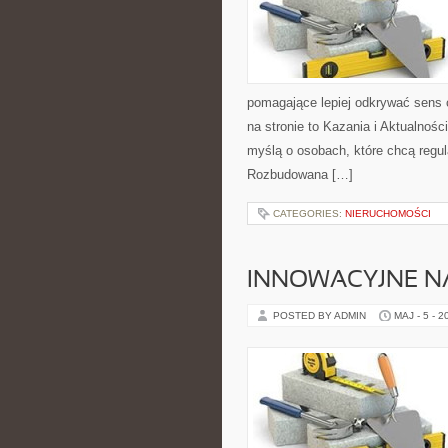
pomagające lepiej odkrywać sens
na stronie to Kazania i Aktualnoś
myślą o osobach, które chcą regul
Rozbudowana […]
CATEGORIES:
NIERUCHOMOŚCI
INNOWACYJNE NA
POSTED BY ADMIN
MAJ - 5 - 2