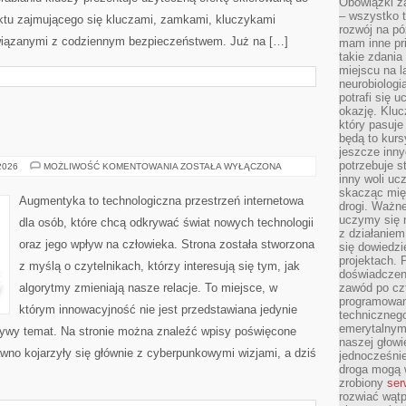
Obowiązki z
– wszystko t
nktu zajmującego się kluczami, zamkami, kluczykami
rozwój na pó
iązanymi z codziennym bezpieczeństwem. Już na […]
mam inne pri
takie zdania
miejscu na 
neurobiologi
potrafi się 
okazję. Kluc
który pasuje
będą to kursy
jeszcze inny
potrzebuje st
AUGMENTYKA
 2026
MOŻLIWOŚĆ KOMENTOWANIA
ZOSTAŁA WYŁĄCZONA
inny woli uc
skacząc mię
Augmentyka to technologiczna przestrzeń internetowa
drogi. Ważne
uczymy się n
dla osób, które chcą odkrywać świat nowych technologii
z działaniem
oraz jego wpływ na człowieka. Strona została stworzona
się dowiedzi
projektach.
z myślą o czytelnikach, którzy interesują się tym, jak
doświadczeni
algorytmy zmieniają nasze relacje. To miejsce, w
zawód po czt
programowan
którym innowacyjność nie jest przedstawiana jedynie
technicznego
emerytalnym,
 żywy temat. Na stronie można znaleźć wpisy poświęcone
naszej głowie
wno kojarzyły się głównie z cyberpunkowymi wizjami, a dziś
jednocześni
droga mogą 
zrobiony
ser
rozwiać wąt