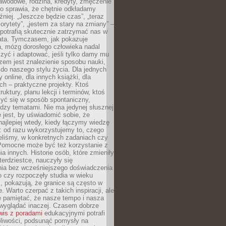
awodowe, rodzina, kredyty, zmęczenie
o sprawia, że chętnie odkładamy
źniej. „Jeszcze będzie czas”, „teraz
orytety”, „jestem za stary na zmiany” –
 potrafią skutecznie zatrzymać nas w
lata. Tymczasem, jak pokazuje
a, mózg dorosłego człowieka nadal
uczyć i adaptować, jeśli tylko damy mu
zem jest znalezienie sposobu nauki,
 do naszego stylu życia. Dla jednych
 online, dla innych książki, dla
ch – praktyczne projekty. Ktoś
ruktury, planu lekcji i terminów, ktoś
zyć się w sposób spontaniczny,
dzy tematami. Nie ma jedynej słusznej
 jest, by uświadomić sobie, że
ajlepiej wtedy, kiedy łączymy wiedzę
: od razu wykorzystujemy to, czego
eliśmy, w konkretnych zadaniach czy
 Pomocne może być też korzystanie z
a innych. Historie osób, które zmieniły
erdziestce, nauczyły się
ia bez wcześniejszego doświadczenia
 czy rozpoczęły studia w wieku
 pokazują, że granice są często w
. Warto czerpać z takich inspiracji, ale
e pamiętać, że nasze tempo i nasza
wyglądać inaczej. Czasem dobrze
wis z poradami
edukacyjnymi potrafi
pliwości, podsunąć pomysły na