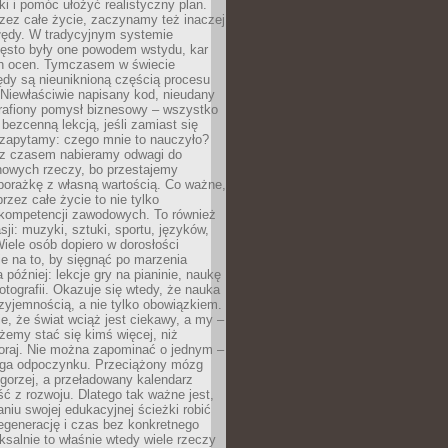
ki i pomóc ułożyć realistyczny plan.
zez całe życie, zaczynamy też inaczej
błędy. W tradycyjnym systemie
ęsto były one powodem wstydu, kar
h ocen. Tymczasem w świecie
ędy są nieuniknioną częścią procesu
 Niewłaściwie napisany kod, nieudany
 trafiony pomysł biznesowy – wszystko
bezcenną lekcją, jeśli zamiast się
zapytamy: czego mnie to nauczyło?
 z czasem nabieramy odwagi do
nowych rzeczy, bo przestajemy
porażkę z własną wartością. Co ważne,
rzez całe życie to nie tylko
kompetencji zawodowych. To również
sji: muzyki, sztuki, sportu, języków,
Wiele osób dopiero w dorosłości
e na to, by sięgnąć po marzenia
 później: lekcje gry na pianinie, naukę
fotografii. Okazuje się wtedy, że nauka
yjemnością, a nie tylko obowiązkiem.
e, że świat wciąż jest ciekawy, a my –
emy stać się kimś więcej, niż
oraj. Nie można zapominać o jednym –
ga odpoczynku. Przeciążony mózg
gorzej, a przeładowany kalendarz
ść z rozwoju. Dlatego tak ważne jest,
niu swojej edukacyjnej ścieżki robić
egenerację i czas bez konkretnego
ksalnie to właśnie wtedy wiele rzeczy