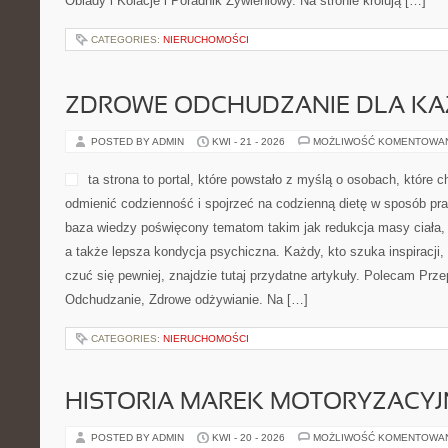
Obiady i Kolacje i Poradnik Żywieniowy. Na stronie królują […]
CATEGORIES:
NIERUCHOMOŚCI
ZDROWE ODCHUDZANIE DLA K
POSTED BY ADMIN
KWI - 21 - 2026
MOŻLIWOŚĆ KOMENTOWA
ta strona to portal, które powstało z myślą o osobach, które 
odmienić codzienność i spojrzeć na codzienną dietę w sposób pra
baza wiedzy poświęcony tematom takim jak redukcja masy ciała,
a także lepsza kondycja psychiczna. Każdy, kto szuka inspiracji, a
czuć się pewniej, znajdzie tutaj przydatne artykuły. Polecam Przep
Odchudzanie, Zdrowe odżywianie. Na […]
CATEGORIES:
NIERUCHOMOŚCI
HISTORIA MAREK MOTORYZACY
POSTED BY ADMIN
KWI - 20 - 2026
MOŻLIWOŚĆ KOMENTOWA