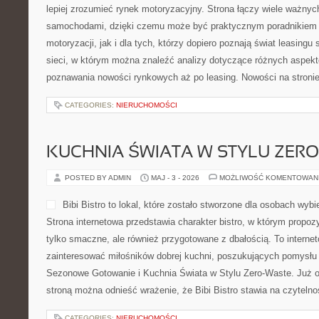
lepiej zrozumieć rynek motoryzacyjny. Strona łączy wiele ważny
samochodami, dzięki czemu może być praktycznym poradnikiem 
motoryzacji, jak i dla tych, którzy dopiero poznają świat leasin
sieci, w którym można znaleźć analizy dotyczące różnych aspekt
poznawania nowości rynkowych aż po leasing. Nowości na stroni
CATEGORIES:
NIERUCHOMOŚCI
KUCHNIA ŚWIATA W STYLU ZER
POSTED BY ADMIN
MAJ - 3 - 2026
MOŻLIWOŚĆ KOMENTOWAN
Bibi Bistro to lokal, które zostało stworzone dla osobach wyb
Strona internetowa przedstawia charakter bistro, w którym propoz
tylko smaczne, ale również przygotowane z dbałością. To interne
zainteresować miłośników dobrej kuchni, poszukujących pomysłu
Sezonowe Gotowanie i Kuchnia Świata w Stylu Zero-Waste. Już o
stroną można odnieść wrażenie, że Bibi Bistro stawia na czyteln
CATEGORIES:
NIERUCHOMOŚCI