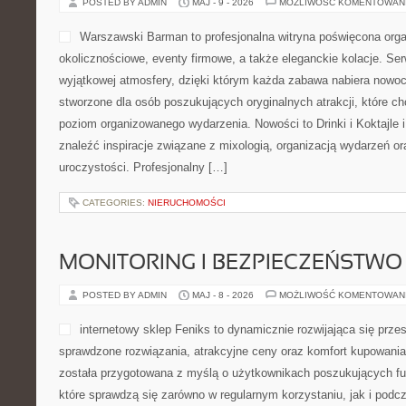
POSTED BY ADMIN
MAJ - 9 - 2026
MOŻLIWOŚĆ KOMENTOWAN
Warszawski Barman to profesjonalna witryna poświęcona organ
okolicznościowe, eventy firmowe, a także eleganckie kolacje. Ser
wyjątkowej atmosfery, dzięki którym każda zabawa nabiera nowoc
stworzone dla osób poszukujących oryginalnych atrakcji, które 
poziom organizowanego wydarzenia. Nowości to Drinki i Koktajle i
znaleźć inspiracje związane z mixologią, organizacją wydarzeń o
uroczystości. Profesjonalny […]
CATEGORIES:
NIERUCHOMOŚCI
MONITORING I BEZPIECZEŃSTWO
POSTED BY ADMIN
MAJ - 8 - 2026
MOŻLIWOŚĆ KOMENTOWAN
internetowy sklep Feniks to dynamicznie rozwijająca się przes
sprawdzone rozwiązania, atrakcyjne ceny oraz komfort kupowania 
została przygotowana z myślą o użytkownikach poszukujących fu
które sprawdzą się zarówno w regularnym korzystaniu, jak i podcza