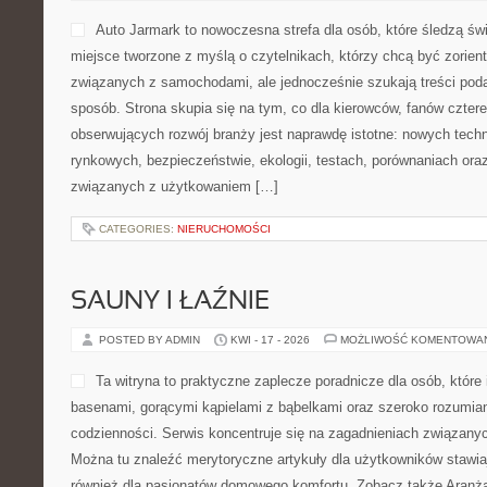
Auto Jarmark to nowoczesna strefa dla osób, które śledzą 
miejsce tworzone z myślą o czytelnikach, którzy chcą być zorie
związanych z samochodami, ale jednocześnie szukają treści poda
sposób. Strona skupia się na tym, co dla kierowców, fanów czter
obserwujących rozwój branży jest naprawdę istotne: nowych techn
rynkowych, bezpieczeństwie, ekologii, testach, porównaniach or
związanych z użytkowaniem […]
CATEGORIES:
NIERUCHOMOŚCI
SAUNY I ŁAŹNIE
POSTED BY ADMIN
KWI - 17 - 2026
MOŻLIWOŚĆ KOMENTOWA
Ta witryna to praktyczne zaplecze poradnicze dla osób, które i
basenami, gorącymi kąpielami z bąbelkami oraz szeroko rozumi
codzienności. Serwis koncentruje się na zagadnieniach związanyc
Można tu znaleźć merytoryczne artykuły dla użytkowników stawiaj
również dla pasjonatów domowego komfortu. Zobacz także Aranżac