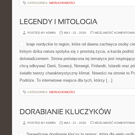
CATEGORIES:
NIERUCHOMOŚCI
LEGENDY I MITOLOGIA
POSTED BY ADMIN
MAJ - 22 - 2026
MOŻLIWOŚĆ KOMENTOWA
kraje nordyckie to region, które od dawna zachwyca osoby ci
którym dzika natura spotyka się z prostotą życia, a każda podró
doświadczeniem. Strona poświęcona tej tematyce jest inspirujący
chcą odkrywać Danii, Szwecji, Norwegii, Finlandii, Islandii oraz p
światło tworzy charakterystyczny klimat. Nowości na stronie to 
Podróże. To internetowe miejsce dla tych, którzy […]
CATEGORIES:
NIERUCHOMOŚCI
DORABIANIE KLUCZYKÓW
POSTED BY ADMIN
MAJ - 21 - 2026
MOŻLIWOŚĆ KOMENTOWA
Sprawdzone dorabianie kluczy to pomoc, która dla wielu osób