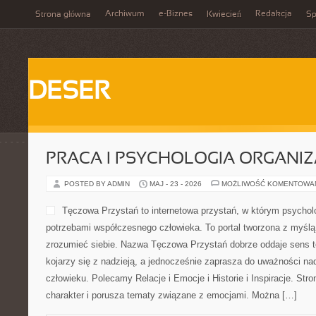
Archiwum
e-Biznes
Redakcja
Strona główna
Kwiecień
Sp
DESER
PRACA I PSYCHOLOGIA ORGANIZ
POSTED BY ADMIN
MAJ - 23 - 2026
MOŻLIWOŚĆ KOMENTOWA
Tęczowa Przystań to internetowa przystań, w którym psycholo
potrzebami współczesnego człowieka. To portal tworzona z myślą 
zrozumieć siebie. Nazwa Tęczowa Przystań dobrze oddaje sens t
kojarzy się z nadzieją, a jednocześnie zaprasza do uważności nad
człowieku. Polecamy Relacje i Emocje i Historie i Inspiracje. Str
charakter i porusza tematy związane z emocjami. Można […]