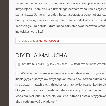
zabezpieczeń w sposób zrozumiały. Strona została opracowana z 
instytucjach, które szukają rzetelnego partnera w zakresie organi
sama nazwa Ochrona Twierdza budzi asocjacje z odpornością, czy
branży ochrony mają kluczową rolę. Polecam: Aktualności i Tren
Technologie. To serwis, która może zainteresować zarówno właścicie
indywidualnych, […]
CATEGORIES:
NIERUCHOMOŚCI
DIY DLA MALUCHA
POSTED BY ADMIN
KWI - 30 - 2026
MOŻLIWOŚĆ KOMENTOWA
Wallaboo to inspirujące miejsce w sieci stworzone z myślą o 
inspirujących pomysłów dotyczących maluchów. Strona skupia si
miesiącach i latach życia dziecka jest naprawdę ważne: komforci
którym można znaleźć wiele tematów związanych z karmieniem. No
Moda dla Malucha i Moda dla Malucha. Strona została przygotow
chcą podejmować świadome […]