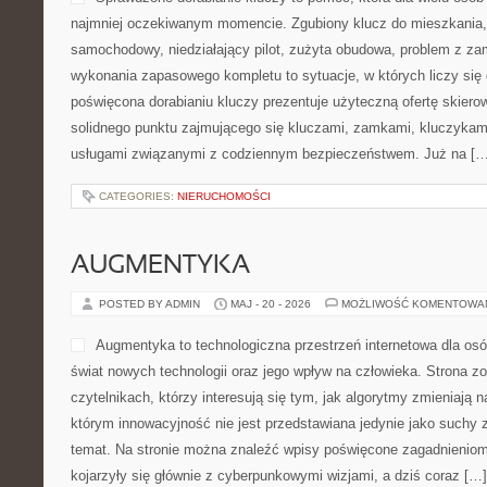
najmniej oczekiwanym momencie. Zgubiony klucz do mieszkania
samochodowy, niedziałający pilot, zużyta obudowa, problem z za
wykonania zapasowego kompletu to sytuacje, w których liczy się
poświęcona dorabianiu kluczy prezentuje użyteczną ofertę skiero
solidnego punktu zajmującego się kluczami, zamkami, kluczyka
usługami związanymi z codziennym bezpieczeństwem. Już na […
CATEGORIES:
NIERUCHOMOŚCI
AUGMENTYKA
POSTED BY ADMIN
MAJ - 20 - 2026
MOŻLIWOŚĆ KOMENTOWA
Augmentyka to technologiczna przestrzeń internetowa dla os
świat nowych technologii oraz jego wpływ na człowieka. Strona z
czytelnikach, którzy interesują się tym, jak algorytmy zmieniają n
którym innowacyjność nie jest przedstawiana jedynie jako suchy z
temat. Na stronie można znaleźć wpisy poświęcone zagadnieniom
kojarzyły się głównie z cyberpunkowymi wizjami, a dziś coraz […]