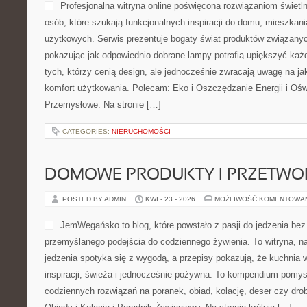
Profesjonalna witryna online poświęcona rozwiązaniom świetl
osób, które szukają funkcjonalnych inspiracji do domu, mieszkania
użytkowych. Serwis prezentuje bogaty świat produktów związanyc
pokazując jak odpowiednio dobrane lampy potrafią upiększyć każd
tych, którzy cenią design, ale jednocześnie zwracają uwagę na j
komfort użytkowania. Polecam: Eko i Oszczędzanie Energii i Oświ
Przemysłowe. Na stronie […]
CATEGORIES:
NIERUCHOMOŚCI
DOMOWE PRODUKTY I PRZETWO
POSTED BY ADMIN
KWI - 23 - 2026
MOŻLIWOŚĆ KOMENTOWA
JemWegańsko to blog, które powstało z pasji do jedzenia bez
przemyślanego podejścia do codziennego żywienia. To witryna, n
jedzenia spotyka się z wygodą, a przepisy pokazują, że kuchnia
inspiracji, świeża i jednocześnie pożywna. To kompendium pomys
codziennych rozwiązań na poranek, obiad, kolację, deser czy dr