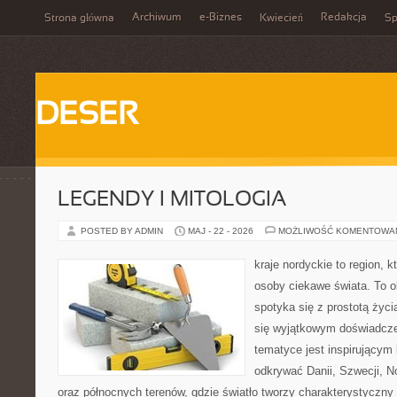
Archiwum
e-Biznes
Redakcja
Strona główna
Kwiecień
Sp
DESER
LEGENDY I MITOLOGIA
POSTED BY ADMIN
MAJ - 22 - 2026
MOŻLIWOŚĆ KOMENTOWA
kraje nordyckie to region,
osoby ciekawe świata. To o
spotyka się z prostotą życ
się wyjątkowym doświadcze
tematyce jest inspirującym 
odkrywać Danii, Szwecji, Nor
oraz północnych terenów, gdzie światło tworzy charakterystyczny 