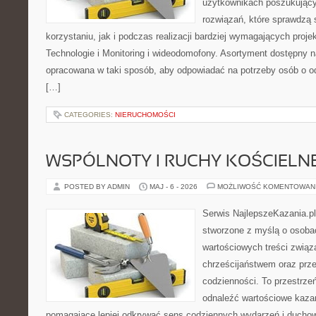
użytkownikach poszukujący
rozwiązań, które sprawdzą 
korzystaniu, jak i podczas realizacji bardziej wymagających proj
Technologie i Monitoring i wideodomofony. Asortyment dostępny na
opracowana w taki sposób, aby odpowiadać na potrzeby osób o 
[…]
CATEGORIES:
NIERUCHOMOŚCI
WSPÓLNOTY I RUCHY KOŚCIELN
POSTED BY ADMIN
MAJ - 6 - 2026
MOŻLIWOŚĆ KOMENTOWAN
Serwis NajlepszeKazania.p
stworzone z myślą o osobac
wartościowych treści zwią
chrześcijaństwem oraz prz
codzienności. To przestrzeń
odnaleźć wartościowe kazan
pomagające lepiej odkrywać sens codziennych wydarzeń i ducho