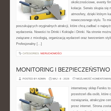
okolicznościowe, eventy fi
kolacje. Serwis skupia się 
atmosfery, dzięki którym k
nowoczesnego stylu. To mi
poszukujących oryginalnych atrakcji, które chcą zadbać o najw
wydarzenia. Nowości to Drinki i Koktajle i Drinki. Na stronie możn
związane z mixologią, organizacją wydarzeń oraz tworzeniem sty
Profesjonalny […]
CATEGORIES:
NIERUCHOMOŚCI
MONITORING I BEZPIECZEŃSTWO
POSTED BY ADMIN
MAJ - 8 - 2026
MOŻLIWOŚĆ KOMENTOWAN
internetowy sklep Feniks to
przestrzeń dla osób, które
rozwiązania, atrakcyjne ce
przez internet. Strona zost