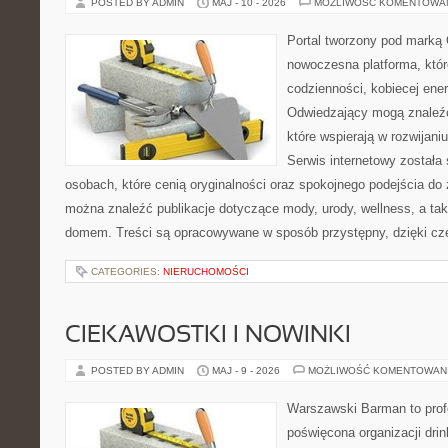
POSTED BY ADMIN
MAJ - 10 - 2026
MOŻLIWOŚĆ KOMENTOWA
Portal tworzony pod marką
nowoczesna platforma, któr
codzienności, kobiecej ener
Odwiedzający mogą znaleźć 
które wspierają w rozwijani
Serwis internetowy została
osobach, które cenią oryginalności oraz spokojnego podejścia do 
można znaleźć publikacje dotyczące mody, urody, wellness, a t
domem. Treści są opracowywane w sposób przystępny, dzięki c
CATEGORIES:
NIERUCHOMOŚCI
CIEKAWOSTKI I NOWINKI
POSTED BY ADMIN
MAJ - 9 - 2026
MOŻLIWOŚĆ KOMENTOWAN
Warszawski Barman to profe
poświęcona organizacji dri