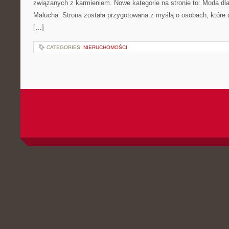
związanych z karmieniem. Nowe kategorie na stronie to: Moda dl
Malucha. Strona została przygotowana z myślą o osobach, któr
[…]
CATEGORIES:
NIERUCHOMOŚCI