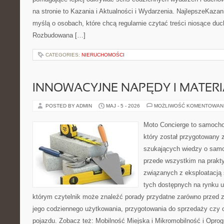
na stronie to Kazania i Aktualności i Wydarzenia. NajlepszeKazan
myślą o osobach, które chcą regularnie czytać treści niosące du
Rozbudowana […]
CATEGORIES:
NIERUCHOMOŚCI
INNOWACYJNE NAPĘDY I MATERI
POSTED BY ADMIN
MAJ - 5 - 2026
MOŻLIWOŚĆ KOMENTOWAN
Moto Concierge to samocho
który został przygotowany 
szukających wiedzy o samo
przede wszystkim na prakt
związanych z eksploatacj
tych dostępnych na rynku 
którym czytelnik może znaleźć porady przydatne zarówno przed 
jego codziennego użytkowania, przygotowania do sprzedaży czy 
pojazdu. Zobacz też: Mobilność Miejska i Mikromobilność i Opro