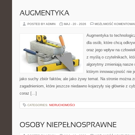
AUGMENTYKA
POSTED BY ADMIN
MAJ - 20 - 2026
MOŻLIWOŚĆ KOMENTOWA
Augmentyka to technologicz
dla osób, które chcą odkry
oraz jego wpływ na człowie
z myślą o czytelnikach, któr
algorytmy zmieniają nasze r
którym innowacyjność nie j
jako suchy zbiór faktów, ale jako żywy temat. Na stronie można 
zagadnieniom, które jeszcze niedawno kojarzyły się głównie z cy
coraz […]
CATEGORIES:
NIERUCHOMOŚCI
OSOBY NIEPEŁNOSPRAWNE