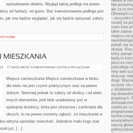
Nauka w dor
wybudowanie obiektu. Wygląd takiej podłogi ma prawo
Nie jesteśmy
ale za to m
leży od fantazji, od gustu. Bez kwestionowania podłoga jest
Obowiązki z
– wszystko t
o, jak ona będzie wyglądać, jak się będzie opisywać zależy
rozwój na pó
mam inne pri
takie zdania
miejscu na 
ISTYCZNA
neurobiologi
potrafi się 
okazję. Kluc
który pasuje
 MIESZKANIA
będą to kursy
jeszcze inny
potrzebuje st
WNĘTRZE
025
MOŻLIWOŚĆ KOMENTOWANIA
ZOSTAŁA WYŁĄCZONA
DOMU
inny woli uc
I
skacząc mię
MIESZKANIA
Miejsce zamieszkania Miejsce zamieszkania w bloku
drogi. Ważne
uczymy się n
dla wielu nie jest czymś praktycznym oraz na pewno
z działaniem
dobrym. Niemniej jednak to zależy od okolicy i od wielu
się dowiedzi
projektach.
innych elementów. jeśli blok usadowiony jest w
doświadczeni
spokojnej dzielnicy, która jest strzeżona i zamknięta dla
zawód po czt
programowan
obcych, to na pewno możemy ogłosić, że mieszkanie w
technicznego
emerytalnym,
ierdza witryna sprzedaż mieszkań. Jednakże mało kogo stać
naszej głowie
eżeli już, […]
jednocześni