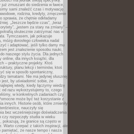
osłości ma jednak swoją specyfikę.
 już zmuszani do siedzenia w ławce,
usimy sami znaleźć czas i motywację.
awodowe, rodzina, kredyty, zmęczenie
o sprawia, że chętnie odkładamy
źniej. „Jeszcze będzie czas”, „teraz
orytety”, „jestem za stary na zmiany” –
 potrafią skutecznie zatrzymać nas w
lata. Tymczasem, jak pokazuje
a, mózg dorosłego człowieka nadal
uczyć i adaptować, jeśli tylko damy mu
zem jest znalezienie sposobu nauki,
 do naszego stylu życia. Dla jednych
 online, dla innych książki, dla
ch – praktyczne projekty. Ktoś
ruktury, planu lekcji i terminów, ktoś
zyć się w sposób spontaniczny,
dzy tematami. Nie ma jedynej słusznej
 jest, by uświadomić sobie, że
ajlepiej wtedy, kiedy łączymy wiedzę
: od razu wykorzystujemy to, czego
eliśmy, w konkretnych zadaniach czy
 Pomocne może być też korzystanie z
a innych. Historie osób, które zmieniły
erdziestce, nauczyły się
ia bez wcześniejszego doświadczenia
 czy rozpoczęły studia w wieku
 pokazują, że granice są często w
. Warto czerpać z takich inspiracji, ale
e pamiętać, że nasze tempo i nasza