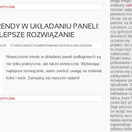
droga mogą 
zrobiony
ser
ISTYCZNA
rozwiać wąt
pierwsze kro
Ucząc się pr
patrzeć na 
ENDY W UKŁADANIU PANELI:
szkolnym cz
czy gorszyc
LEPSZE ROZWIĄZANIE
dorosłych bł
uczenia się.
projekt, nie
NOWOCZESNE
 2025
MOŻLIWOŚĆ KOMENTOWANIA
ZOSTAŁA WYŁĄCZONA
TRENDY
to może być 
W
załamywać, 
UKŁADANIU
Nowoczesne trendy w układaniu paneli podłogowych są
Dzięki temu
PANELI:
JAK
próbowania 
nie tylko praktyczne, ale także estetyczne. Wybierając
WYBRAĆ
utożsamiać 
NAJLEPSZE
najlepsze rozwiązanie, warto zwrócić uwagę na materiał,
uczenie się p
ROZWIĄZANIE
zdobywanie 
kolor i wzór. Zainspiruj się naszymi radami!
rozwijanie pa
rękodzieła. 
pozwala sobi
odkładane na
tańca, kurs 
ISTYCZNA
może być prz
Daje poczuci
że wciąż moż
byliśmy wcz
nauka wyma
zapamiętuje 
odbiera rado