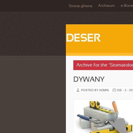
Archiwum
e-Bizn
Strona główna
DESER
Archive for the ‘Stomatolo
DYWANY
POSTED BY ADMIN
SIE - 2 - 2