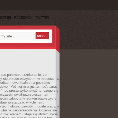
SCRIBE
FACEBOOK
TWITTER
czas panowało przekonanie, że
zy się przede wszystkim w młodości: w
tudiach, ewentualnie na początku
dowej. Później miał już „umieć”, „znać
” i po prostu wykonywać to, czego się
mczasem świat przyspieszył tak
iedza zdobyta w jednym etapie życia
staje wystarczać w kolejnym.
ę technologie, zawody, modele pracy, a
 własne zainteresowania. Uczenie się
ęc być etapem i staje się stylem życia.