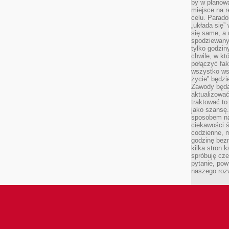
by w planowa
miejsce na r
celu. Parado
„układa się”
się same, a
spodziewany
tylko godzin
chwile, w kt
połączyć fak
wszystko wsk
życie” będzi
Zawody będą
aktualizować
traktować t
jako szansę.
sposobem na
ciekawości 
codzienne, m
godzinę bez
kilka stron 
spróbuję cz
pytanie, pow
naszego roz