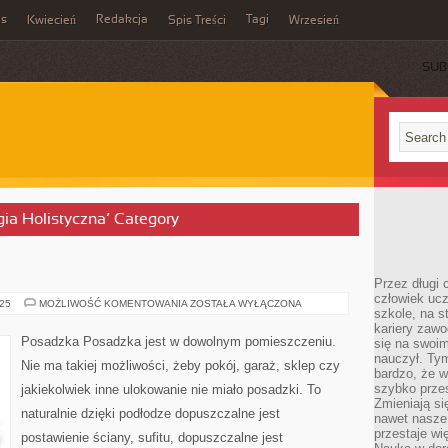
es
Redakcja
Tagi
Kwiecień
Spis Treści
Wrzesień
SUB
gia Holistyczna’ Category
Przez długi 
człowiek uc
DYWANY
025
MOŻLIWOŚĆ KOMENTOWANIA
ZOSTAŁA WYŁĄCZONA
szkole, na s
kariery zawo
Posadzka Posadzka jest w dowolnym pomieszczeniu.
się na swoim
nauczył. Ty
Nie ma takiej możliwości, żeby pokój, garaż, sklep czy
bardzo, że w
szybko prze
jakiekolwiek inne ulokowanie nie miało posadzki. To
Zmieniają si
naturalnie dzięki podłodze dopuszczalne jest
nawet nasze
przestaje wi
postawienie ściany, sufitu, dopuszczalne jest