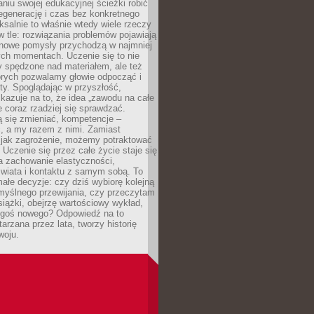
niu swojej edukacyjnej ścieżki robić
egenerację i czas bez konkretnego
ksalnie to właśnie wtedy wiele rzeczy
 w tle: rozwiązania problemów pojawiają
 nowe pomysły przychodzą w najmniej
ch momentach. Uczenie się to nie
y spędzone nad materiałem, ale też
órych pozwalamy głowie odpocząć i
ty. Spoglądając w przyszłość,
azuje na to, że idea „zawodu na całe
e coraz rzadziej się sprawdzać.
 się zmieniać, kompetencje –
, a my razem z nimi. Zamiast
o jak zagrożenie, możemy potraktować
 Uczenie się przez całe życie staje się
 zachowanie elastyczności,
świata i kontaktu z samym sobą. To
ałe decyzje: czy dziś wybiorę kolejną
myślnego przewijania, czy przeczytam
książki, obejrzę wartościowy wykład,
egoś nowego? Odpowiedź na to
tarzana przez lata, tworzy historię
woju.