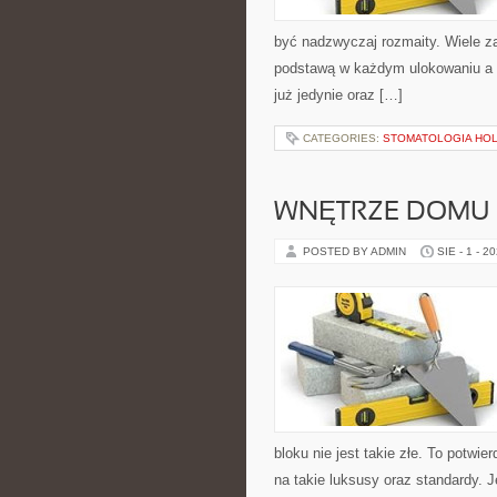
być nadzwyczaj rozmaity. Wiele za
podstawą w każdym ulokowaniu a t
już jedynie oraz […]
CATEGORIES:
STOMATOLOGIA HOL
WNĘTRZE DOMU I
POSTED BY ADMIN
SIE - 1 - 2
bloku nie jest takie złe. To potw
na takie luksusy oraz standardy. J