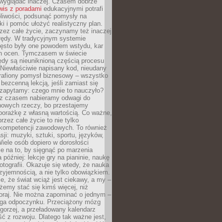
wyglądać inaczej. Czasem dobrze
wis z poradami
edukacyjnymi potrafi
pliwości, podsunąć pomysły na
ki i pomóc ułożyć realistyczny plan.
zez całe życie, zaczynamy też inaczej
błędy. W tradycyjnym systemie
ęsto były one powodem wstydu, kar
h ocen. Tymczasem w świecie
ędy są nieuniknioną częścią procesu
 Niewłaściwie napisany kod, nieudany
 trafiony pomysł biznesowy – wszystko
bezcenną lekcją, jeśli zamiast się
zapytamy: czego mnie to nauczyło?
 z czasem nabieramy odwagi do
nowych rzeczy, bo przestajemy
porażkę z własną wartością. Co ważne,
rzez całe życie to nie tylko
kompetencji zawodowych. To również
sji: muzyki, sztuki, sportu, języków,
Wiele osób dopiero w dorosłości
e na to, by sięgnąć po marzenia
 później: lekcje gry na pianinie, naukę
fotografii. Okazuje się wtedy, że nauka
yjemnością, a nie tylko obowiązkiem.
e, że świat wciąż jest ciekawy, a my –
emy stać się kimś więcej, niż
oraj. Nie można zapominać o jednym –
ga odpoczynku. Przeciążony mózg
gorzej, a przeładowany kalendarz
ść z rozwoju. Dlatego tak ważne jest,