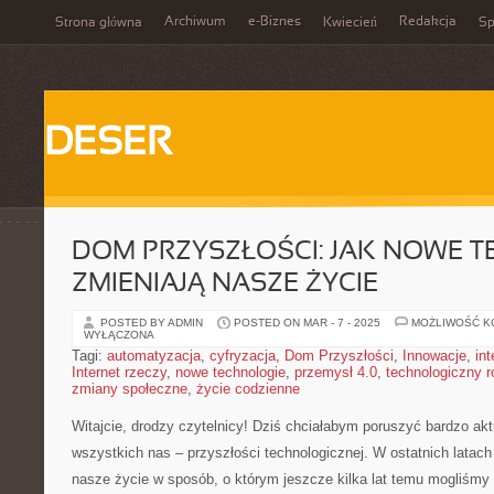
Archiwum
e-Biznes
Redakcja
Strona główna
Kwiecień
Sp
DESER
DOM PRZYSZŁOŚCI: JAK NOWE 
ZMIENIAJĄ NASZE ŻYCIE
POSTED BY ADMIN
POSTED ON MAR - 7 - 2025
MOŻLIWOŚĆ 
WYŁĄCZONA
Tagi:
automatyzacja
,
cyfryzacja
,
Dom Przyszłości
,
Innowacje
,
in
Internet rzeczy
,
nowe technologie
,
przemysł 4.0
,
technologiczny r
zmiany społeczne
,
życie codzienne
Witajcie,‌ drodzy czytelnicy! Dziś chciałabym poruszyć bardzo akt
wszystkich ⁢nas – ‌przyszłości technologicznej. W ostatnich⁢ latac
nasze życie w sposób,⁤ o którym jeszcze ⁣kilka lat temu mogliśm