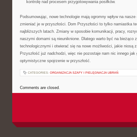
kontrolę nad ​procesem przygotowywania posiłków.
Podsumowując, nowe‌ technologie mają ogromny wpływ na‍ nasze co
zmieniać je w⁤ przyszłości. ‌Dom⁤ Przyszłości to tylko namiastka
najbliższych latach.​ Zmiany w sposobie komunikacji, pracy, rozr
naszymi domami są nieuniknione.⁢ Dlatego warto być na bieżąco ⁤
technologicznymi i otwierać się na nowe możliwości, jakie niosą 
Przyszłość już nadchodzi, więc ‍nie pozostaje‍ nam nic innego jak
optymistyczne spojrzenie w przyszłość.
CATEGORIES:
ORGANIZACJA SZAFY I PIELĘGNACJA UBRAŃ
Comments are closed.