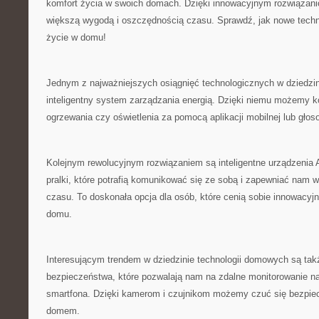
komfort życia‍ w⁣ swoich domach. ⁤Dzięki innowacyjnym‍ rozwiąza
większą wygodą​ i oszczędnością czasu. Sprawdź, jak nowe techn
życie w domu!
Jednym ​z najważniejszych osiągnięć technologicznych ​w dziedzin
inteligentny system zarządzania energią. Dzięki niemu możemy ko
ogrzewania‌ czy oświetlenia za ⁣pomocą⁣ aplikacji mobilnej lub gło
Kolejnym rewolucyjnym rozwiązaniem są inteligentne urządzenia A
pralki, które potrafią komunikować się ze sobą i zapewniać nam
czasu. To doskonała opcja dla osób, które cenią sobie‌ innowacyj
domu.
Interesującym trendem w dziedzinie technologii domowych są⁢ także
bezpieczeństwa, które​ pozwalają⁣ nam na zdalne​ monitorowanie 
smartfona. Dzięki kamerom i czujnikom możemy ⁤czuć się bezpie
domem.