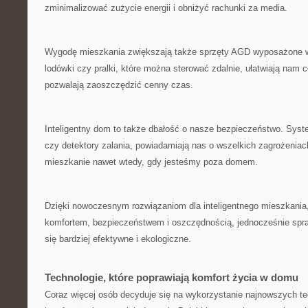
⁣zminimalizować zużycie⁢ energii i obniżyć rachunki za media.
Wygodę mieszkania⁣ zwiększają także ‍sprzęty⁤ AGD wyposażone w
lodówki czy ‌pralki, które można sterować zdalnie, ułatwiają nam c
pozwalają zaoszczędzić cenny⁤ czas.
Inteligentny dom to także dbałość o nasze bezpieczeństwo. Syst
czy⁤ detektory zalania, ⁢powiadamiają nas o wszelkich zagrożenia
mieszkanie ⁢nawet wtedy, gdy jesteśmy poza⁢ domem.
Dzięki ⁤nowoczesnym rozwiązaniom‍ dla‍ inteligentnego mieszkani
komfortem, bezpieczeństwem i oszczędnością, jednocześnie ⁤sprawi
się bardziej efektywne⁤ i ekologiczne.
Technologie, które poprawiają ​komfort życia w ‌domu
Coraz więcej‌ osób ⁢decyduje się ‌na‌ wykorzystanie najnowszych t