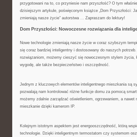
przygotowani ⁣na to, co przyniesie nam przyszłość? O tym właśni
dzisiejszym artykule, poświęconym książce „Dom Przyszłości: J
zmieniają ‌nasze życie” autorstwa …⁢ Zapraszam do lektury!
Dom Przyszłości: Nowoczesne rozwiązania dla intelig
Nowe technologie zmieniają nasze życie w coraz‍ szybszym ‌tempi
się⁢ coraz bardziej inteligentny i dostosowany do naszych potrzeb
rozwiązaniom, możemy ⁤cieszyć się nowoczesnym stylem życia,‌ k
wygodę, ale także bezpieczeństwo i oszczędność.
Jednym z kluczowych elementów inteligentnego mieszkania ​są sy
pozwalają nam kontrolować różne funkcje domu za pomocą smartfo
możemy zdalnie zarządzać oświetleniem,‌ ogrzewaniem,⁣ a nawet 
mieszkanie dzięki kamerom IP.
Kolejnym istotnym aspektem jest energooszczędność, którą wsp
technologie. Dzięki inteligentnym termostatom czy systemom os