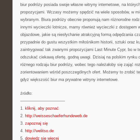
biur podróży posiada swoje własne witryny internetowe, na któr
propozycjami. Wczasy możemy spędzić na wiele sposobów, w mie
wybranym. Biura podróży obecnie proponują nam różnorodne rod
innymi wycieczki lotnicze, mamy również wycieczki z dostępem 
objazdowe, jakie są niesłychanie atrakcyjną formą odpędzania cz
przypadnie do gustu wszystkim miłośnikom historii, sztuki oraz ku
zaintrygować tak zwanymi propozycjami Last Minute Cypr, bo w
odszukać ciekawą ofertę, godną uwagi. Dzisiaj na polskim rynku 
różnego rodzaju biur podróży, wobec tego należałoby się zająć ro
zorientowaniem wśród poszczególnych ofert. Możemy to zrobić te
gdyż większość biur ma prywatne witryny internetowe.
źródło:
———————————
1.
kliknij, aby poznać
2.
http://weisseschaeferhundeweb.de
3.
zapoznaj się
4.
http://welitso.de
5.
dowiedz się więcej