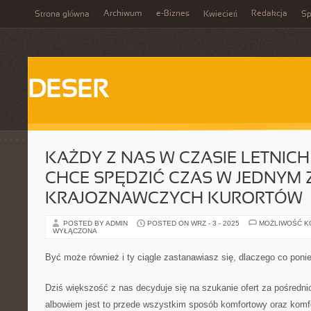
Archiwum
e-Biznes
Redakcja
Strona główna
Kwiecień
Sp
DESER
KAŻDY Z NAS W CZASIE LETNICH
CHCE SPĘDZIĆ CZAS W JEDNYM Z
KRAJOZNAWCZYCH KURORTÓW
POSTED BY ADMIN
POSTED ON WRZ - 3 - 2025
MOŻLIWOŚĆ 
WYŁĄCZONA
Być może również i ty ciągle zastanawiasz się, dlaczego co poni
Dziś większość z nas decyduje się na szukanie ofert za pośredni
albowiem jest to przede wszystkim sposób komfortowy oraz komf