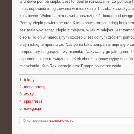
Gruntowa pompa ciapła. Jest to idealne rozwiązanie, za pomocą 
mieć odpowiednie ogrzewanie w mieszkaniu. I trzeba zauważyć, że
kosztowne. Wolno na nim nawet zaoszczędzić, biorąc pod uwagę 
Pompy ciepła powietrzne oraz Klimakonwektor posiadają konkretn
bez mała wyciągnąć ciepło z miejsca, w jakim miejscu jest zam
ciepła. To on w miarodajnym szczeblu jest dolnym źródłem pompy 
przy niskiej temperaturze. Następnie taka pompa zajmuje się pr
temperatury na gorącym wymienniku. Nazywamy go jako górne źró
ona interesujące rozwiązanie, jeżeli chodzi o innowacyjny sposó
mieszkania. Kup Rekuperacja oraz Pompa powietrze woda.
1.
teksty
2.
mapa strony
3.
wpisy
4.
spis tresci
5.
nawigacja
CATEGORIES:
NIERUCHOMOŚCI