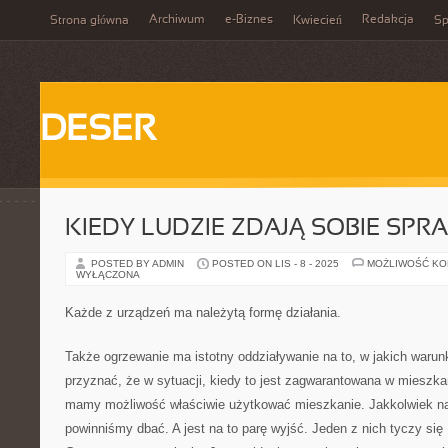
Archiwum
e-Biznes
Redakcja
Strona główna
Kwiecień
Sp
DESER
KIEDY LUDZIE ZDAJĄ SOBIE SPR
POSTED BY ADMIN
POSTED ON LIS - 8 - 2025
MOŻLIWOŚĆ K
WYŁĄCZONA
Każde z urządzeń ma należytą formę działania.
Także ogrzewanie ma istotny oddziaływanie na to, w jakich war
przyznać, że w sytuacji, kiedy to jest zagwarantowana w mieszka
mamy możliwość właściwie użytkować mieszkanie. Jakkolwiek na
powinniśmy dbać. A jest na to parę wyjść. Jeden z nich tyczy się