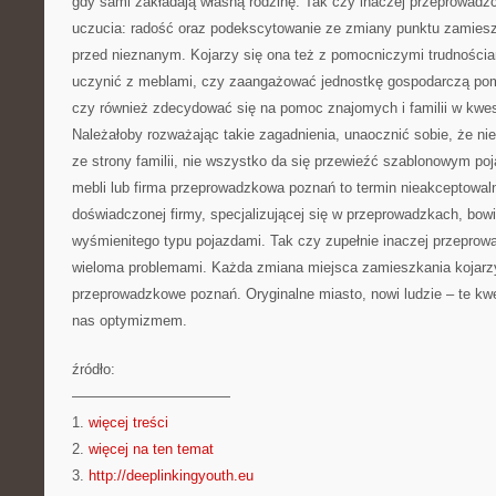
gdy sami zakładają własną rodzinę. Tak czy inaczej przeprowad
uczucia: radość oraz podekscytowanie ze zmiany punktu zamieszk
przed nieznanym. Kojarzy się ona też z pomocniczymi trudnościam
uczynić z meblami, czy zaangażować jednostkę gospodarczą po
czy również zdecydować się na pomoc znajomych i familii w kwes
Należałoby rozważając takie zagadnienia, unaocznić sobie, że n
ze strony familii, nie wszystko da się przewieźć szablonowym 
mebli lub firma przeprowadzkowa poznań to termin nieakceptowaln
doświadczonej firmy, specjalizującej się w przeprowadzkach, bo
wyśmienitego typu pojazdami. Tak czy zupełnie inaczej przeprow
wieloma problemami. Każda zmiana miejsca zamieszkania kojarzy
przeprowadzkowe poznań. Oryginalne miasto, nowi ludzie – te kwe
nas optymizmem.
źródło:
———————————
1.
więcej treści
2.
więcej na ten temat
3.
http://deeplinkingyouth.eu