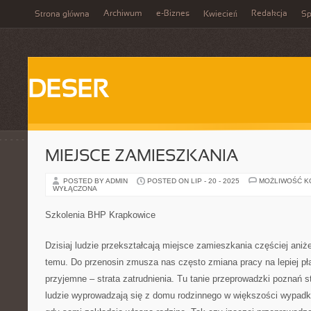
Archiwum
e-Biznes
Redakcja
Strona główna
Kwiecień
Sp
DESER
MIEJSCE ZAMIESZKANIA
POSTED BY ADMIN
POSTED ON LIP - 20 - 2025
MOŻLIWOŚĆ 
WYŁĄCZONA
Szkolenia BHP Krapkowice
Dzisiaj ludzie przekształcają miejsce zamieszkania częściej aniżel
temu. Do przenosin zmusza nas często zmiana pracy na lepiej pła
przyjemne – strata zatrudnienia. Tu tanie przeprowadzki poznań st
ludzie wyprowadzają się z domu rodzinnego w większości wypadkó