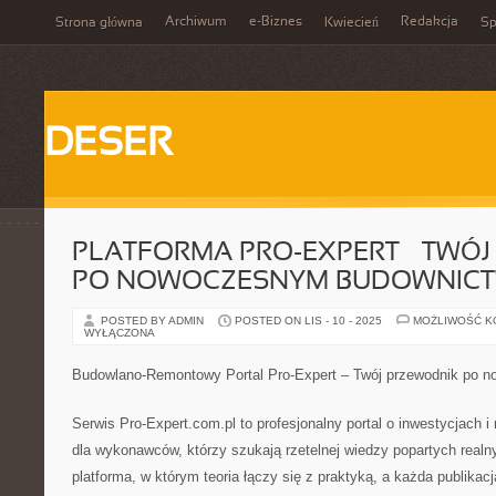
Archiwum
e-Biznes
Redakcja
Strona główna
Kwiecień
Sp
DESER
PLATFORMA PRO-EXPERT – TWÓ
PO NOWOCZESNYM BUDOWNICT
POSTED BY ADMIN
POSTED ON LIS - 10 - 2025
MOŻLIWOŚĆ 
WYŁĄCZONA
Budowlano-Remontowy Portal Pro-Expert – Twój przewodnik po 
Serwis Pro-Expert.com.pl to profesjonalny portal o inwestycjach 
dla wykonawców, którzy szukają rzetelnej wiedzy popartych realny
platforma, w którym teoria łączy się z praktyką, a każda publikac