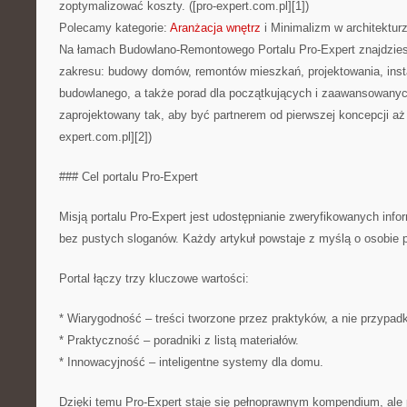
zoptymalizować koszty. ([pro-expert.com.pl][1])
Polecamy kategorie:
Aranżacja wnętrz
i Minimalizm w architektur
Na łamach Budowlano-Remontowego Portalu Pro-Expert znajdzies
zakresu: budowy domów, remontów mieszkań, projektowania, instala
budowlanego, a także porad dla początkujących i zaawansowanych
zaprojektowany tak, aby być partnerem od pierwszej koncepcji aż 
expert.com.pl][2])
### Cel portalu Pro-Expert
Misją portalu Pro-Expert jest udostępnianie zweryfikowanych infor
bez pustych sloganów. Każdy artykuł powstaje z myślą o osobie p
Portal łączy trzy kluczowe wartości:
* Wiarygodność – treści tworzone przez praktyków, a nie przypad
* Praktyczność – poradniki z listą materiałów.
* Innowacyjność – inteligentne systemy dla domu.
Dzięki temu Pro-Expert staje się pełnoprawnym kompendium, ale 