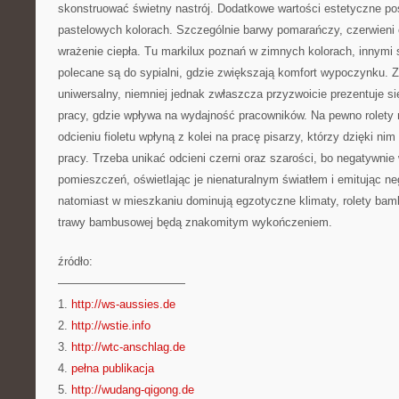
skonstruować świetny nastrój. Dodatkowe wartości estetyczne po
pastelowych kolorach. Szczególnie barwy pomarańczy, czerwieni 
wrażenie ciepła. Tu markilux poznań w zimnych kolorach, innymi sł
polecane są do sypialni, gdzie zwiększają komfort wypoczynku. Zie
uniwersalny, niemniej jednak zwłaszcza przyzwoicie prezentuje s
pracy, gdzie wpływa na wydajność pracowników. Na pewno rolety
odcieniu fioletu wpłyną z kolei na pracę pisarzy, którzy dzięki ni
pracy. Trzeba unikać odcieni czerni oraz szarości, bo negatywnie
pomieszczeń, oświetlając je nienaturalnym światłem i emitując ne
natomiast w mieszkaniu dominują egzotyczne klimaty, rolety bam
trawy bambusowej będą znakomitym wykończeniem.
źródło:
———————————
1.
http://ws-aussies.de
2.
http://wstie.info
3.
http://wtc-anschlag.de
4.
pełna publikacja
5.
http://wudang-qigong.de