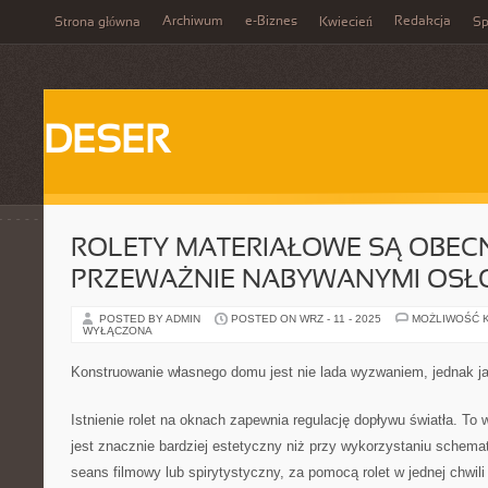
Archiwum
e-Biznes
Redakcja
Strona główna
Kwiecień
Sp
DESER
ROLETY MATERIAŁOWE SĄ OBEC
PRZEWAŻNIE NABYWANYMI OSŁ
POSTED BY ADMIN
POSTED ON WRZ - 11 - 2025
MOŻLIWOŚĆ 
WYŁĄCZONA
Konstruowanie własnego domu jest nie lada wyzwaniem, jednak ja
Istnienie rolet na oknach zapewnia regulację dopływu światła. To w
jest znacznie bardziej estetyczny niż przy wykorzystaniu schema
seans filmowy lub spirytystyczny, za pomocą rolet w jednej chwi