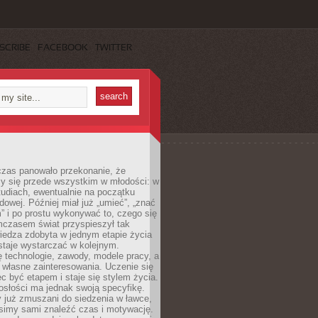
SCRIBE
FACEBOOK
TWITTER
czas panowało przekonanie, że
zy się przede wszystkim w młodości: w
tudiach, ewentualnie na początku
dowej. Później miał już „umieć”, „znać
” i po prostu wykonywać to, czego się
mczasem świat przyspieszył tak
iedza zdobyta w jednym etapie życia
staje wystarczać w kolejnym.
ę technologie, zawody, modele pracy, a
 własne zainteresowania. Uczenie się
ęc być etapem i staje się stylem życia.
osłości ma jednak swoją specyfikę.
 już zmuszani do siedzenia w ławce,
usimy sami znaleźć czas i motywację.