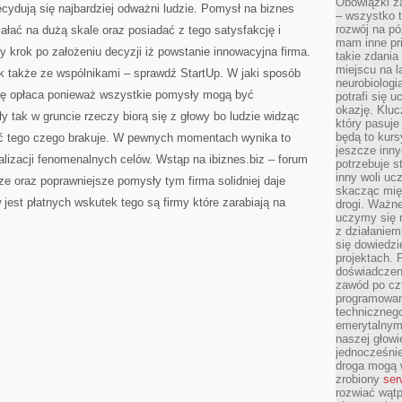
Obowiązki z
ydują się najbardziej odważni ludzie. Pomysł na biznes
– wszystko t
rozwój na pó
ałać na dużą skale oraz posiadać z tego satysfakcję i
mam inne pri
y krok po założeniu decyzji iż powstanie innowacyjna firma.
takie zdania
miejscu na 
k także ze wspólnikami – sprawdź StartUp. W jaki sposób
neurobiologi
ę opłaca ponieważ wszystkie pomysły mogą być
potrafi się 
okazję. Kluc
 tak w gruncie rzeczy biorą się z głowy bo ludzie widząc
który pasuje
będą to kursy
ć tego czego brakuje. W pewnych momentach wynika to
jeszcze inny
ealizacji fenomenalnych celów. Wstąp na ibiznes.biz – forum
potrzebuje st
inny woli uc
e oraz poprawniejsze pomysły tym firma solidniej daje
skacząc mię
jest płatnych wskutek tego są firmy które zarabiają na
drogi. Ważne
uczymy się n
z działaniem
się dowiedzi
projektach.
doświadczeni
zawód po czt
programowan
technicznego
emerytalnym,
naszej głowie
jednocześni
droga mogą 
zrobiony
ser
rozwiać wąt