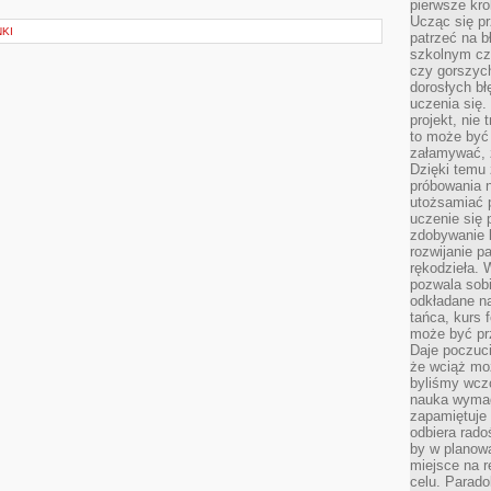
pierwsze kro
Ucząc się pr
NKI
patrzeć na 
szkolnym cz
czy gorszyc
dorosłych bł
uczenia się.
projekt, nie
to może być 
załamywać, 
Dzięki temu
próbowania 
utożsamiać 
uczenie się p
zdobywanie 
rozwijanie pa
rękodzieła. 
pozwala sobi
odkładane na
tańca, kurs 
może być prz
Daje poczuci
że wciąż moż
byliśmy wcz
nauka wyma
zapamiętuje 
odbiera rado
by w planowa
miejsce na r
celu. Parado