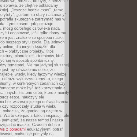
awodowe, rodzina, kredyty, zmęczenie
o sprawia, że chętnie odkładamy
źniej. „Jeszcze będzie czas”, „teraz
orytety”, „jestem za stary na zmiany” –
 potrafią skutecznie zatrzymać nas w
lata. Tymczasem, jak pokazuje
a, mózg dorosłego człowieka nadal
uczyć i adaptować, jeśli tylko damy mu
zem jest znalezienie sposobu nauki,
 do naszego stylu życia. Dla jednych
 online, dla innych książki, dla
ch – praktyczne projekty. Ktoś
ruktury, planu lekcji i terminów, ktoś
zyć się w sposób spontaniczny,
dzy tematami. Nie ma jedynej słusznej
 jest, by uświadomić sobie, że
ajlepiej wtedy, kiedy łączymy wiedzę
: od razu wykorzystujemy to, czego
eliśmy, w konkretnych zadaniach czy
 Pomocne może być też korzystanie z
a innych. Historie osób, które zmieniły
erdziestce, nauczyły się
ia bez wcześniejszego doświadczenia
 czy rozpoczęły studia w wieku
 pokazują, że granice są często w
. Warto czerpać z takich inspiracji, ale
e pamiętać, że nasze tempo i nasza
wyglądać inaczej. Czasem dobrze
wis z poradami
edukacyjnymi potrafi
pliwości, podsunąć pomysły na