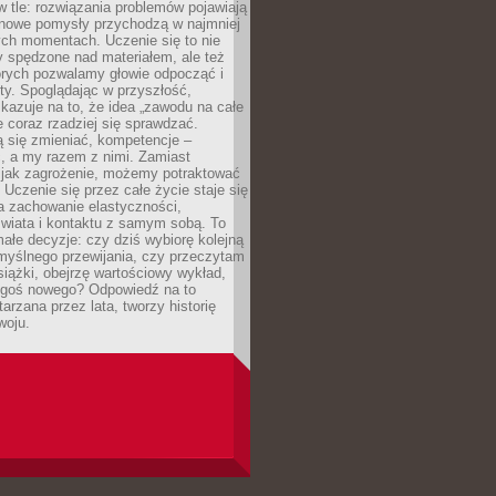
 w tle: rozwiązania problemów pojawiają
 nowe pomysły przychodzą w najmniej
ch momentach. Uczenie się to nie
y spędzone nad materiałem, ale też
órych pozwalamy głowie odpocząć i
ty. Spoglądając w przyszłość,
azuje na to, że idea „zawodu na całe
e coraz rzadziej się sprawdzać.
 się zmieniać, kompetencje –
, a my razem z nimi. Zamiast
o jak zagrożenie, możemy potraktować
 Uczenie się przez całe życie staje się
 zachowanie elastyczności,
świata i kontaktu z samym sobą. To
ałe decyzje: czy dziś wybiorę kolejną
myślnego przewijania, czy przeczytam
książki, obejrzę wartościowy wykład,
egoś nowego? Odpowiedź na to
tarzana przez lata, tworzy historię
woju.