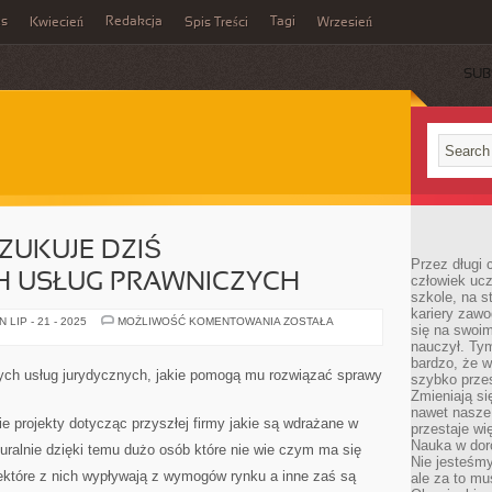
es
Redakcja
Tagi
Kwiecień
Spis Treści
Wrzesień
SUB
ZUKUJE DZIŚ
Przez długi 
 USŁUG PRAWNICZYCH
człowiek uc
szkole, na s
kariery zawo
WIELE
LIP - 21 - 2025
MOŻLIWOŚĆ KOMENTOWANIA
ZOSTAŁA
się na swoim
OSÓB
POSZUKUJE
nauczył. Ty
DZIŚ
bardzo, że w
KOMPETENTNYCH
ych usług jurydycznych, jakie pomogą mu rozwiązać sprawy
szybko prze
USŁUG
PRAWNICZYCH
Zmieniają si
nawet nasze
ie projekty dotycząc przyszłej firmy jakie są wdrażane w
przestaje wi
Nauka w dor
turalnie dzięki temu dużo osób które nie wie czym ma się
Nie jesteśmy
iektóre z nich wypływają z wymogów rynku a inne zaś są
ale za to m