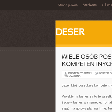
Archiwum
e-Bizn
Strona główna
DESER
WIELE OSÓB POS
KOMPETENTNYCH
POSTED BY ADMIN
POSTED ON 
WYŁĄCZONA
Jeżeli ktoś poszukuje kompetentn
Projekty na biznes są to te wszelk
życie – biznes w internecie. To na
zająć ma gotowy plan na firmę. N