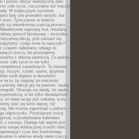
ki i pomóc ułożyć realistyczny plan.
zez całe życie, zaczynamy też inaczej
błędy. W tradycyjnym systemie
ęsto były one powodem wstydu, kar
h ocen. Tymczasem w świecie
ędy są nieuniknioną częścią procesu
 Niewłaściwie napisany kod, nieudany
 trafiony pomysł biznesowy – wszystko
bezcenną lekcją, jeśli zamiast się
zapytamy: czego mnie to nauczyło?
 z czasem nabieramy odwagi do
nowych rzeczy, bo przestajemy
porażkę z własną wartością. Co ważne,
rzez całe życie to nie tylko
kompetencji zawodowych. To również
sji: muzyki, sztuki, sportu, języków,
Wiele osób dopiero w dorosłości
e na to, by sięgnąć po marzenia
 później: lekcje gry na pianinie, naukę
fotografii. Okazuje się wtedy, że nauka
yjemnością, a nie tylko obowiązkiem.
e, że świat wciąż jest ciekawy, a my –
emy stać się kimś więcej, niż
oraj. Nie można zapominać o jednym –
ga odpoczynku. Przeciążony mózg
gorzej, a przeładowany kalendarz
ść z rozwoju. Dlatego tak ważne jest,
niu swojej edukacyjnej ścieżki robić
egenerację i czas bez konkretnego
ksalnie to właśnie wtedy wiele rzeczy