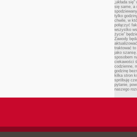
„układa się”
się same, a
spodziewany
tylko godzin
chwile, w kt
połączyć fak
wszystko wsk
życie” będzi
Zawody będą
aktualizować
traktować t
jako szansę.
sposobem na
ciekawości 
codzienne, m
godzinę bez
kilka stron 
spróbuję cz
pytanie, pow
naszego roz