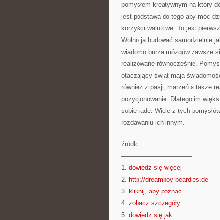
pomysłem kreatywnym na który dec
jest podstawą do tego aby móc dzi
korzyści walutowe. To jest pierwsz
Wolno ja budować samodzielnie ja
wiadomo burza mózgów zawsze si
realizowane równocześnie. Pomysły
otaczający świat mają świadomoś
również z pasji, marzeń a także r
pozycjonowanie. Dlatego im większ
sobie rade. Wiele z tych pomysłów 
rozdawaniu ich innym.
źródło:
———————————
1.
dowiedz się więcej
2.
http://dreamboy-beardies.de
3.
kliknij, aby poznać
4.
zobacz szczegóły
5.
dowiedz się jak