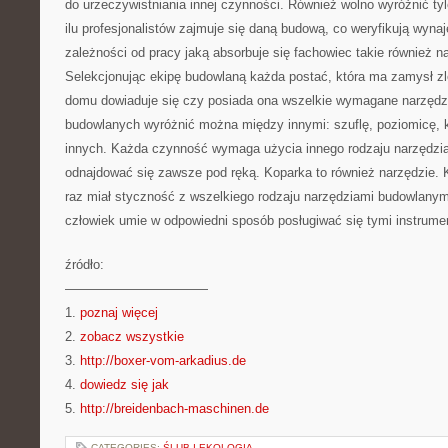
do urzeczywistniania innej czynności. Również wolno wyróżnić t
ilu profesjonalistów zajmuje się daną budową, co weryfikują wyn
zależności od pracy jaką absorbuje się fachowiec takie również n
Selekcjonując ekipę budowlaną każda postać, która ma zamysł zl
domu dowiaduje się czy posiada ona wszelkie wymagane narzędz
budowlanych wyróżnić można między innymi: szuflę, poziomicę, k
innych. Każda czynność wymaga użycia innego rodzaju narzędzi
odnajdować się zawsze pod ręką. Koparka to również narzędzie. 
raz miał styczność z wszelkiego rodzaju narzędziami budowlanym
człowiek umie w odpowiedni sposób posługiwać się tymi instrume
źródło:
———————————
1.
poznaj więcej
2.
zobacz wszystkie
3.
http://boxer-vom-arkadius.de
4.
dowiedz się jak
5.
http://breidenbach-maschinen.de
CATEGORIES:
ŚLUB I EKOLOGIA