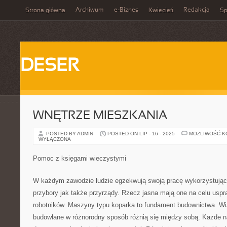
Archiwum
e-Biznes
Redakcja
Strona główna
Kwiecień
Sp
DESER
WNĘTRZE MIESZKANIA
POSTED BY ADMIN
POSTED ON LIP - 16 - 2025
MOŻLIWOŚĆ 
WYŁĄCZONA
Pomoc z księgami wieczystymi
W każdym zawodzie ludzie egzekwują swoją pracę wykorzystując
przybory jak także przyrządy. Rzecz jasna mają one na celu uspr
robotników. Maszyny typu koparka to fundament budownictwa. W
budowlane w różnorodny sposób różnią się między sobą. Każde n