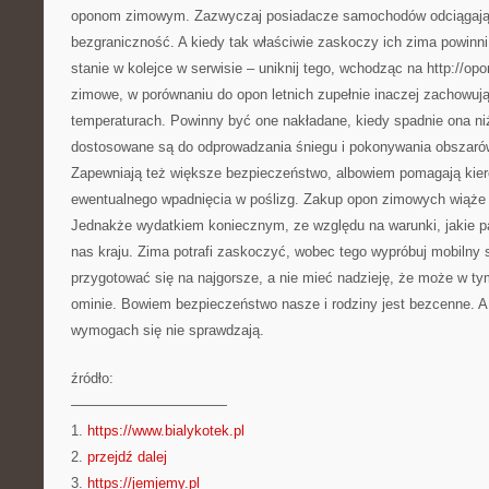
oponom zimowym. Zazwyczaj posiadacze samochodów odciągają
bezgraniczność. A kiedy tak właściwie zaskoczy ich zima powinni
stanie w kolejce w serwisie – uniknij tego, wchodząc na http://op
zimowe, w porównaniu do opon letnich zupełnie inaczej zachowują
temperaturach. Powinny być one nakładane, kiedy spadnie ona niż
dostosowane są do odprowadzania śniegu i pokonywania obszarów
Zapewniają też większe bezpieczeństwo, albowiem pomagają kier
ewentualnego wpadnięcia w poślizg. Zakup opon zimowych wiąże
Jednakże wydatkiem koniecznym, ze względu na warunki, jakie 
nas kraju. Zima potrafi zaskoczyć, wobec tego wypróbuj mobilny 
przygotować się na najgorsze, a nie mieć nadzieję, że może w ty
ominie. Bowiem bezpieczeństwo nasze i rodziny jest bezcenne. A 
wymogach się nie sprawdzają.
źródło:
———————————
1.
https://www.bialykotek.pl
2.
przejdź dalej
3.
https://jemjemy.pl