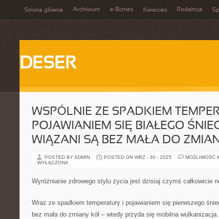
Archiwum
e-Biznes
Redakcja
Strona główna
Kwiecień
Sp
DESER
WSPÓLNIE ZE SPADKIEM TEMPER
POJAWIANIEM SIĘ BIAŁEGO ŚNI
WIĄZANI SĄ BEZ MAŁA DO ZMIA
POSTED BY ADMIN
POSTED ON WRZ - 30 - 2025
MOŻLIWOŚĆ 
WYŁĄCZONA
Wyróżnianie zdrowego stylu życia jest dzisiaj czymś całkowicie
Wraz ze spadkiem temperatury i pojawianiem się pierwszego śnie
bez mała do zmiany kół – wtedy przyda się mobilna wulkanizacja.