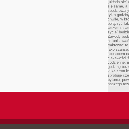
„układa się”
się same, a
spodziewany
tylko godzin
chwile, w kt
połączyć fak
wszystko wsk
życie” będzi
Zawody będą
aktualizować
traktować t
jako szansę.
sposobem na
ciekawości 
codzienne, m
godzinę bez
kilka stron 
spróbuję cz
pytanie, pow
naszego roz