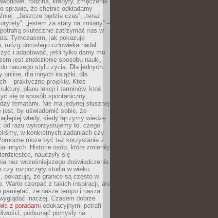
awodowe, rodzina, kredyty, zmęczenie
o sprawia, że chętnie odkładamy
źniej. „Jeszcze będzie czas”, „teraz
orytety”, „jestem za stary na zmiany” –
 potrafią skutecznie zatrzymać nas w
lata. Tymczasem, jak pokazuje
a, mózg dorosłego człowieka nadal
uczyć i adaptować, jeśli tylko damy mu
zem jest znalezienie sposobu nauki,
 do naszego stylu życia. Dla jednych
 online, dla innych książki, dla
ch – praktyczne projekty. Ktoś
ruktury, planu lekcji i terminów, ktoś
zyć się w sposób spontaniczny,
dzy tematami. Nie ma jedynej słusznej
 jest, by uświadomić sobie, że
ajlepiej wtedy, kiedy łączymy wiedzę
: od razu wykorzystujemy to, czego
eliśmy, w konkretnych zadaniach czy
 Pomocne może być też korzystanie z
a innych. Historie osób, które zmieniły
erdziestce, nauczyły się
ia bez wcześniejszego doświadczenia
 czy rozpoczęły studia w wieku
 pokazują, że granice są często w
. Warto czerpać z takich inspiracji, ale
e pamiętać, że nasze tempo i nasza
wyglądać inaczej. Czasem dobrze
wis z poradami
edukacyjnymi potrafi
pliwości, podsunąć pomysły na