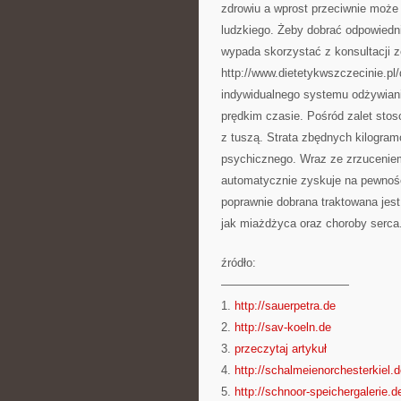
zdrowiu a wprost przeciwnie może
ludzkiego. Żeby dobrać odpowiedni
wypada skorzystać z konsultacji 
http://www.dietetykwszczecinie.pl
indywidualnego systemu odżywiania
prędkim czasie. Pośród zalet sto
z tuszą. Strata zbędnych kilogramó
psychicznego. Wraz ze zrzuceniem
automatycznie zyskuje na pewności
poprawnie dobrana traktowana jest
jak miażdżyca oraz choroby serca
źródło:
———————————
1.
http://sauerpetra.de
2.
http://sav-koeln.de
3.
przeczytaj artykuł
4.
http://schalmeienorchesterkiel.
5.
http://schnoor-speichergalerie.d