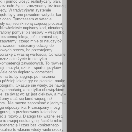
ki i pomóc ułożyć realistyczny plan.
zez całe życie, zaczynamy też inaczej
błędy. W tradycyjnym systemie
ęsto były one powodem wstydu, kar
h ocen. Tymczasem w świecie
ędy są nieuniknioną częścią procesu
 Niewłaściwie napisany kod, nieudany
 trafiony pomysł biznesowy – wszystko
bezcenną lekcją, jeśli zamiast się
zapytamy: czego mnie to nauczyło?
 z czasem nabieramy odwagi do
nowych rzeczy, bo przestajemy
porażkę z własną wartością. Co ważne,
rzez całe życie to nie tylko
kompetencji zawodowych. To również
sji: muzyki, sztuki, sportu, języków,
Wiele osób dopiero w dorosłości
e na to, by sięgnąć po marzenia
 później: lekcje gry na pianinie, naukę
fotografii. Okazuje się wtedy, że nauka
yjemnością, a nie tylko obowiązkiem.
e, że świat wciąż jest ciekawy, a my –
emy stać się kimś więcej, niż
oraj. Nie można zapominać o jednym –
ga odpoczynku. Przeciążony mózg
gorzej, a przeładowany kalendarz
ść z rozwoju. Dlatego tak ważne jest,
niu swojej edukacyjnej ścieżki robić
egenerację i czas bez konkretnego
ksalnie to właśnie wtedy wiele rzeczy