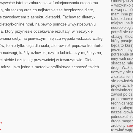
Obowiązki z
 wywołać istotne zaburzenia w funkcjonowaniu organizmu
– wszystko t
rozwój na pó
ą, skuteczną oraz co najistotniejsze bezpieczną dietę,
mam inne pri
ze zawodowcem z aspektu dietetyki. Fachowiec dietetyk
takie zdania
miejscu na 
/dietetyk-online.html, na pewno pomoże w wystosowaniu
neurobiologi
, który przyniesie oczekiwane rezultaty, w niezwykle
potrafi się 
okazję. Kluc
sowania diety, na pierwszym miejscu wypada wskazać walkę
który pasuje
będą to kursy
w, to nie tylko ulga dla ciała, ale również poprawa komfortu
jeszcze inny
 nadwagi, każdy człowiek, czy to kobieta czy mężczyzna,
potrzebuje st
inny woli uc
 siebie i czuje się przyzwoiciej w towarzystwie. Dieta
skacząc mię
 także, jako jedna z metod w profilaktyce schorzeń takich
drogi. Ważne
uczymy się n
.
z działaniem
się dowiedzi
projektach.
doświadczeni
zawód po czt
programowan
technicznego
emerytalnym,
naszej głowie
jednocześni
droga mogą 
de
zrobiony
ser
e
rozwiać wąt