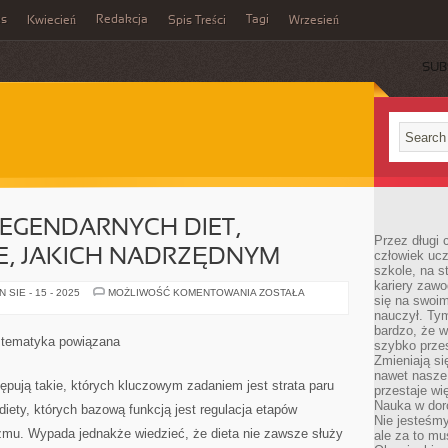
es
Redakcja
Tagi
Kwiecień
Spis Treści
Wrzesień
SUB
EGENDARNYCH DIET,
Przez długi 
E, JAKICH NADRZĘDNYM
człowiek uc
szkole, na s
kariery zawo
WŚRÓD
SIE - 15 - 2025
MOŻLIWOŚĆ KOMENTOWANIA
ZOSTAŁA
się na swoim
TYPÓW
LEGENDARNYCH
nauczył. Ty
DIET,
bardzo, że w
WYSTĘPUJĄ
ę tematyka powiązana
szybko prze
TAKIE,
JAKICH
Zmieniają si
NADRZĘDNYM
nawet nasze
ępują takie, których kluczowym zadaniem jest strata paru
przestaje wi
Nauka w dor
iety, których bazową funkcją jest regulacja etapów
Nie jesteśmy
mu. Wypada jednakże wiedzieć, że dieta nie zawsze służy
ale za to m