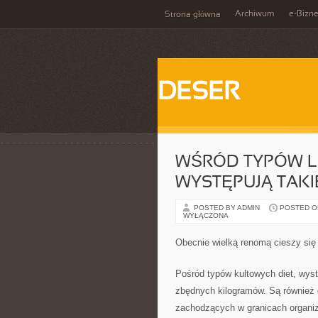
Archiwum
e-Bizn
Strona główna
DESER
WŚRÓD TYPÓW L
WYSTĘPUJĄ TAKI
POSTED BY ADMIN
POSTED ON 
WYŁĄCZONA
Obecnie wielką renomą cieszy si
Pośród typów kultowych diet, wyst
zbędnych kilogramów. Są również d
zachodzących w granicach organiz