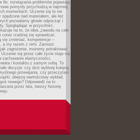
 w tle: rozwiązania problemów pojawiają
 nowe pomysły przychodzą w najmniej
ch momentach. Uczenie się to nie
y spędzone nad materiałem, ale też
órych pozwalamy głowie odpocząć i
ty. Spoglądając w przyszłość,
azuje na to, że idea „zawodu na całe
e coraz rzadziej się sprawdzać.
 się zmieniać, kompetencje –
, a my razem z nimi. Zamiast
o jak zagrożenie, możemy potraktować
 Uczenie się przez całe życie staje się
 zachowanie elastyczności,
świata i kontaktu z samym sobą. To
ałe decyzje: czy dziś wybiorę kolejną
myślnego przewijania, czy przeczytam
książki, obejrzę wartościowy wykład,
egoś nowego? Odpowiedź na to
tarzana przez lata, tworzy historię
woju.