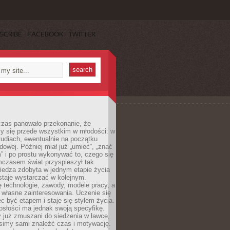
SCRIBE
FACEBOOK
TWITTER
czas panowało przekonanie, że
zy się przede wszystkim w młodości: w
tudiach, ewentualnie na początku
dowej. Później miał już „umieć”, „znać
” i po prostu wykonywać to, czego się
mczasem świat przyspieszył tak
iedza zdobyta w jednym etapie życia
staje wystarczać w kolejnym.
ę technologie, zawody, modele pracy, a
 własne zainteresowania. Uczenie się
ęc być etapem i staje się stylem życia.
osłości ma jednak swoją specyfikę.
 już zmuszani do siedzenia w ławce,
usimy sami znaleźć czas i motywację.