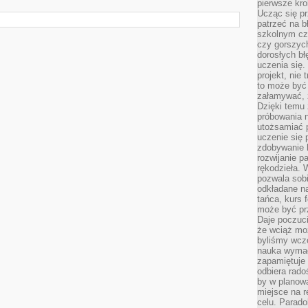
pierwsze kro
Ucząc się pr
patrzeć na 
szkolnym cz
czy gorszyc
dorosłych bł
uczenia się.
projekt, nie
to może być 
załamywać, 
Dzięki temu
próbowania 
utożsamiać 
uczenie się p
zdobywanie 
rozwijanie pa
rękodzieła. 
pozwala sobi
odkładane na
tańca, kurs 
może być prz
Daje poczuci
że wciąż moż
byliśmy wcz
nauka wyma
zapamiętuje 
odbiera rado
by w planowa
miejsce na r
celu. Parado