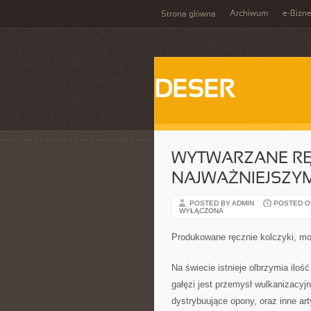
Archiwum
e-Bizn
Strona główna
DESER
WYTWARZANE RĘ
NAJWAŻNIEJSZYM
POSTED BY ADMIN
POSTED ON
WYŁĄCZONA
Produkowane ręcznie kolczyki, mo
Na świecie istnieje olbrzymia iloś
gałęzi jest przemysł wulkanizacy
dystrybuujące opony, oraz inne ar