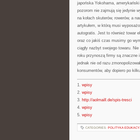
japońska Yokohama, amerykański 
pozorom nie zajmują się jedynie
na kołach skuterów, rowerów, a n
artykułem, w którą musi wyposaż
autogratis. Jest to również towar 
oraz co jakiś czas musimy go wy
ciągły nazbyt swojego towaru. Nie
roku przynoszą firmy są znaczne i 
jednak nie od razu zmonopolizow
konsumentów, aby dopiero po kilk
1.
wpisy
2.
wpisy
3.
http://aolmaill.de/spis-tresci
4.
wpisy
5.
wpisy
CATEGORIES:
POLITYKA EDUKACY