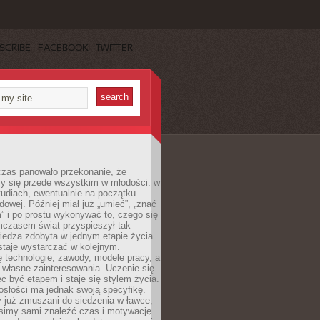
SCRIBE
FACEBOOK
TWITTER
czas panowało przekonanie, że
zy się przede wszystkim w młodości: w
tudiach, ewentualnie na początku
dowej. Później miał już „umieć”, „znać
” i po prostu wykonywać to, czego się
mczasem świat przyspieszył tak
iedza zdobyta w jednym etapie życia
staje wystarczać w kolejnym.
ę technologie, zawody, modele pracy, a
 własne zainteresowania. Uczenie się
ęc być etapem i staje się stylem życia.
osłości ma jednak swoją specyfikę.
 już zmuszani do siedzenia w ławce,
usimy sami znaleźć czas i motywację.