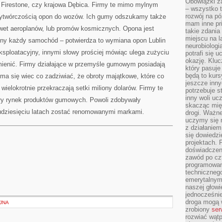
Obowiązki z
Firestone, czy krajowa Dębica. Firmy te mimo mylnym
– wszystko t
rozwój na pó
 wytwórczością opon do wozów. Ich gumy odszukamy także
mam inne pri
awet aeroplanów, lub promów kosmicznych. Opona jest
takie zdania
miejscu na 
ony każdy samochód – potwierdza to wymiana opon Lublin
neurobiologi
eksploatacyjny, innymi słowy prościej mówiąc ulega zużyciu
potrafi się 
okazję. Kluc
mienić. Firmy działające w przemyśle gumowym posiadają
który pasuje
będą to kursy
 ma się wiec co zadziwiać, że obroty majątkowe, które co
jeszcze inny
wielokrotnie przekraczają setki miliony dolarów. Firmy te
potrzebuje st
inny woli uc
ały rynek produktów gumowych. Powoli zdobywały
skacząc mię
udziesięciu latach zostać renomowanymi markami.
drogi. Ważne
uczymy się n
z działaniem
się dowiedzi
projektach.
doświadczeni
zawód po czt
programowan
technicznego
emerytalnym,
naszej głowie
jednocześni
droga mogą 
JNA
zrobiony
ser
rozwiać wąt