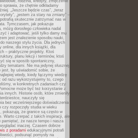
awodowe, rodzina, kredyty, zmęczenie
o sprawia, że chętnie odkładamy
źniej. „Jeszcze będzie czas”, „teraz
orytety”, „jestem za stary na zmiany” –
 potrafią skutecznie zatrzymać nas w
lata. Tymczasem, jak pokazuje
a, mózg dorosłego człowieka nadal
uczyć i adaptować, jeśli tylko damy mu
zem jest znalezienie sposobu nauki,
 do naszego stylu życia. Dla jednych
 online, dla innych książki, dla
ch – praktyczne projekty. Ktoś
ruktury, planu lekcji i terminów, ktoś
zyć się w sposób spontaniczny,
dzy tematami. Nie ma jedynej słusznej
 jest, by uświadomić sobie, że
ajlepiej wtedy, kiedy łączymy wiedzę
: od razu wykorzystujemy to, czego
eliśmy, w konkretnych zadaniach czy
 Pomocne może być też korzystanie z
a innych. Historie osób, które zmieniły
erdziestce, nauczyły się
ia bez wcześniejszego doświadczenia
 czy rozpoczęły studia w wieku
 pokazują, że granice są często w
. Warto czerpać z takich inspiracji, ale
e pamiętać, że nasze tempo i nasza
wyglądać inaczej. Czasem dobrze
wis z poradami
edukacyjnymi potrafi
pliwości, podsunąć pomysły na