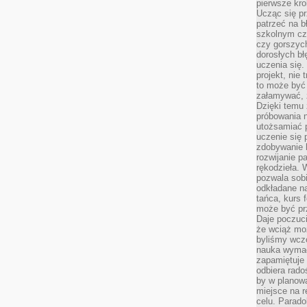
pierwsze kro
Ucząc się pr
patrzeć na 
szkolnym cz
czy gorszyc
dorosłych bł
uczenia się.
projekt, nie
to może być 
załamywać, 
Dzięki temu
próbowania 
utożsamiać 
uczenie się p
zdobywanie 
rozwijanie pa
rękodzieła. 
pozwala sobi
odkładane na
tańca, kurs 
może być prz
Daje poczuci
że wciąż moż
byliśmy wcz
nauka wyma
zapamiętuje 
odbiera rado
by w planowa
miejsce na r
celu. Parado