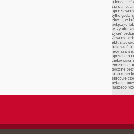
„układa się”
się same, a
spodziewany
tylko godzin
chwile, w kt
połączyć fak
wszystko wsk
życie” będzi
Zawody będą
aktualizować
traktować t
jako szansę.
sposobem na
ciekawości 
codzienne, m
godzinę bez
kilka stron 
spróbuję cz
pytanie, pow
naszego roz