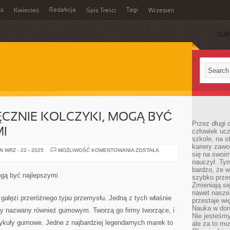
es
Redakcja
Tagi
Kwiecień
Spis Treści
Wrzesień
SUB
CZNIE KOLCZYKI, MOGĄ BYĆ
Przez długi 
I
człowiek uc
szkole, na s
kariery zawo
WYTWARZANE
 WRZ - 22 - 2025
MOŻLIWOŚĆ KOMENTOWANIA
ZOSTAŁA
się na swoim
RĘCZNIE
KOLCZYKI,
nauczył. Ty
MOGĄ
bardzo, że w
BYĆ
gą być najlepszymi
szybko prze
NAJWAŻNIEJSZYMI
Zmieniają si
nawet nasze
ć gałęzi przeróżnego typu przemysłu. Jedną z tych właśnie
przestaje wi
Nauka w dor
jny nazwany również gumowym. Tworzą go firmy tworzące, i
Nie jesteśmy
tykuły gumowe. Jedne z najbardziej legendarnych marek to
ale za to m