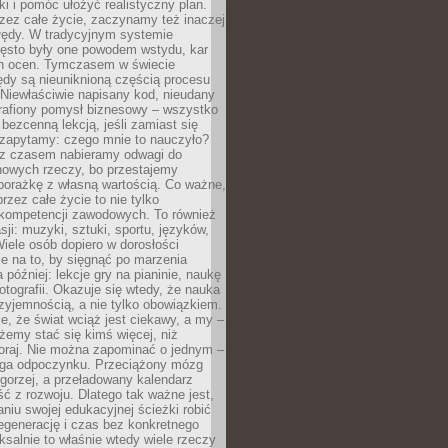
ki i pomóc ułożyć realistyczny plan.
zez całe życie, zaczynamy też inaczej
błędy. W tradycyjnym systemie
ęsto były one powodem wstydu, kar
h ocen. Tymczasem w świecie
ędy są nieuniknioną częścią procesu
 Niewłaściwie napisany kod, nieudany
 trafiony pomysł biznesowy – wszystko
bezcenną lekcją, jeśli zamiast się
zapytamy: czego mnie to nauczyło?
 z czasem nabieramy odwagi do
nowych rzeczy, bo przestajemy
porażkę z własną wartością. Co ważne,
rzez całe życie to nie tylko
kompetencji zawodowych. To również
sji: muzyki, sztuki, sportu, języków,
Wiele osób dopiero w dorosłości
e na to, by sięgnąć po marzenia
 później: lekcje gry na pianinie, naukę
fotografii. Okazuje się wtedy, że nauka
yjemnością, a nie tylko obowiązkiem.
e, że świat wciąż jest ciekawy, a my –
emy stać się kimś więcej, niż
oraj. Nie można zapominać o jednym –
ga odpoczynku. Przeciążony mózg
gorzej, a przeładowany kalendarz
ść z rozwoju. Dlatego tak ważne jest,
niu swojej edukacyjnej ścieżki robić
egenerację i czas bez konkretnego
ksalnie to właśnie wtedy wiele rzeczy