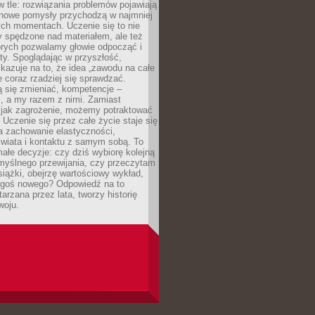
 w tle: rozwiązania problemów pojawiają
 nowe pomysły przychodzą w najmniej
ch momentach. Uczenie się to nie
y spędzone nad materiałem, ale też
órych pozwalamy głowie odpocząć i
ty. Spoglądając w przyszłość,
azuje na to, że idea „zawodu na całe
e coraz rzadziej się sprawdzać.
 się zmieniać, kompetencje –
, a my razem z nimi. Zamiast
o jak zagrożenie, możemy potraktować
 Uczenie się przez całe życie staje się
 zachowanie elastyczności,
świata i kontaktu z samym sobą. To
ałe decyzje: czy dziś wybiorę kolejną
myślnego przewijania, czy przeczytam
książki, obejrzę wartościowy wykład,
egoś nowego? Odpowiedź na to
tarzana przez lata, tworzy historię
woju.