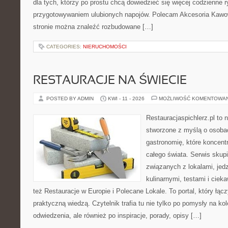
dla tych, którzy po prostu chcą dowiedzieć się więcej codzienne 
przygotowywaniem ulubionych napojów. Polecam Akcesoria Kawo
stronie można znaleźć rozbudowane […]
CATEGORIES:
NIERUCHOMOŚCI
RESTAURACJE NA ŚWIECIE
POSTED BY ADMIN
KWI - 11 - 2026
MOŻLIWOŚĆ KOMENTOWA
Restauracjaspichlerz.pl to
stworzone z myślą o osoba
gastronomię, które koncentr
całego świata. Serwis skup
związanych z lokalami, jed
kulinarnymi, testami i cie
też Restauracje w Europie i Polecane Lokale. To portal, który łąc
praktyczną wiedzą. Czytelnik trafia tu nie tylko po pomysły na ko
odwiedzenia, ale również po inspiracje, porady, opisy […]