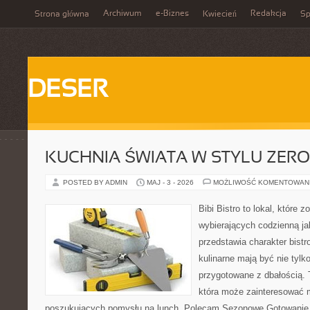
Archiwum
e-Biznes
Redakcja
Strona główna
Kwiecień
Sp
DESER
KUCHNIA ŚWIATA W STYLU ZER
POSTED BY ADMIN
MAJ - 3 - 2026
MOŻLIWOŚĆ KOMENTOWAN
Bibi Bistro to lokal, które 
wybierających codzienną ja
przedstawia charakter bistr
kulinarne mają być nie tylk
przygotowane z dbałością. 
która może zainteresować m
poszukujących pomysłu na lunch. Polecam Sezonowe Gotowanie i