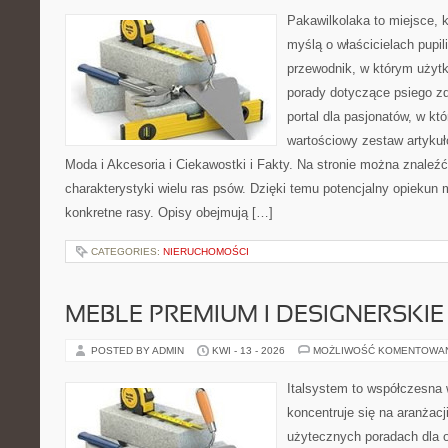
Pakawilkolaka to miejsce, k
myślą o właścicielach pupi
przewodnik, w którym użytk
porady dotyczące psiego zd
portal dla pasjonatów, w któ
wartościowy zestaw artykułó
Moda i Akcesoria i Ciekawostki i Fakty. Na stronie można znaleź
charakterystyki wielu ras psów. Dzięki temu potencjalny opiekun
konkretne rasy. Opisy obejmują […]
CATEGORIES:
NIERUCHOMOŚCI
MEBLE PREMIUM I DESIGNERSKIE
POSTED BY ADMIN
KWI - 13 - 2026
MOŻLIWOŚĆ KOMENTOWA
Italsystem to współczesna w
koncentruje się na aranżacj
użytecznych poradach dla 