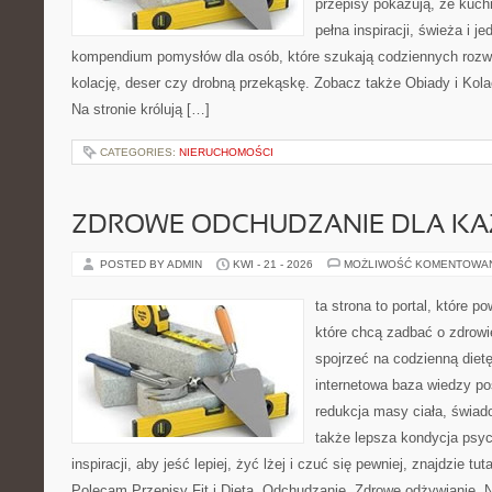
przepisy pokazują, że kuc
pełna inspiracji, świeża i 
kompendium pomysłów dla osób, które szukają codziennych rozwi
kolację, deser czy drobną przekąskę. Zobacz także Obiady i Kola
Na stronie królują […]
CATEGORIES:
NIERUCHOMOŚCI
ZDROWE ODCHUDZANIE DLA K
POSTED BY ADMIN
KWI - 21 - 2026
MOŻLIWOŚĆ KOMENTOWA
ta strona to portal, które 
które chcą zadbać o zdrowi
spojrzeć na codzienną diet
internetowa baza wiedzy p
redukcja masy ciała, świad
także lepsza kondycja psyc
inspiracji, aby jeść lepiej, żyć lżej i czuć się pewniej, znajdzie tut
Polecam Przepisy Fit i Dieta, Odchudzanie, Zdrowe odżywianie. 