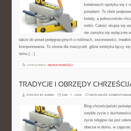
kwiatowych spotyka się z 
poradami. To zbiór podpowie
kwiaty, a jednocześnie chcą
roślin. Całość skupia się w
nie zamyka się wyłącznie w
także do porad pielęgnacyjnych o roślinach, sezonowości, trwałoś
komponowania. To strona dla marzycieli, gdzie estetyka łączy si
temu […]
CATEGORIES:
NIERUCHOMOŚCI
TRADYCJE I OBRZĘDY CHRZEŚCIJ
POSTED BY ADMIN
KWI - 7 - 2026
MOŻLIWOŚĆ KOMENTOWAN
Blog chrześcijański poświęc
zwykłe życie z duchowością
życie religijne nie jest ode
obecna w domu, w zajęciach