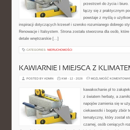
przestrzeń do życia i biuro.
łączy się z praktycznym po
powstaje z myślą o użytkow
inspiracji dotyczących krzeseł i szeroko rozumianego dobrego sty
Renowacje i Italsystem. Strona została stworzona dla osób, któr
detale wnętrzarskie […]
CATEGORIES:
NIERUCHOMOŚCI
KAWIARNIE I MIEJSCA Z KLIMAT
POSTED BY ADMIN
KWI - 12 - 2026
MOŻLIWOŚĆ KOMENTOWA
kawakochanie.pl to zakątek
z światem herbaty, a zami
napojów zamienia się w uż
ciekawostki i bogaty zbiór 
tematyczny, który został s
czarnej, osób ceniących ro