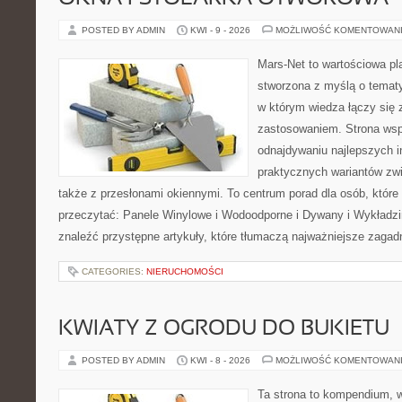
POSTED BY ADMIN
KWI - 9 - 2026
MOŻLIWOŚĆ KOMENTOWAN
Mars-Net to wartościowa pla
stworzona z myślą o tematy
w którym wiedza łączy się
zastosowaniem. Strona wsp
odnajdywaniu najlepszych in
praktycznych wariantów zw
także z przesłonami okiennymi. To centrum porad dla osób, które
przeczytać: Panele Winylowe i Wodoodporne i Dywany i Wykładzi
znaleźć przystępne artykuły, które tłumaczą najważniejsze zagad
CATEGORIES:
NIERUCHOMOŚCI
KWIATY Z OGRODU DO BUKIETU
POSTED BY ADMIN
KWI - 8 - 2026
MOŻLIWOŚĆ KOMENTOWAN
Ta strona to kompendium, 