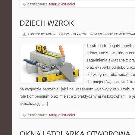
CATEGORIES:
NIERUCHOMOŚCI
DZIECI I WZROK
POSTED BY ADMIN
KWI - 10 - 2026
MOŻLIWOŚĆ KOMENTOWA
Ta strona to bogaty meryto
zdrowiu oczu, w którym cen
zagadnienia związane z pra
oraz eksperta od doboru ro
pierwszy rzut oka widać, że
dla pacjentów, ponieważ tre
na wygodzie patrzenia, jak i na wczesnym wychwytywaniu zaburz
rolę kompendium oraz miejsca z praktycznymi wskazówkami, a jej
aktualizację […]
CATEGORIES:
NIERUCHOMOŚCI
OKNA I STOLARKA OTWOROWA