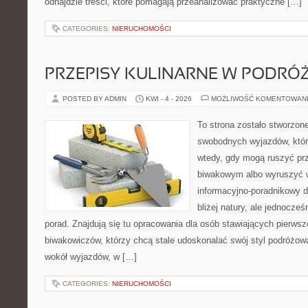
odnajdzie treści, które pomagają przeanalizować praktyczne […]
CATEGORIES:
NIERUCHOMOŚCI
PRZEPISY KULINARNE W PODRÓ
POSTED BY ADMIN
KWI - 4 - 2026
MOŻLIWOŚĆ KOMENTOWAN
To strona zostało stworzon
swobodnych wyjazdów, które 
wtedy, gdy mogą ruszyć pr
biwakowym albo wyruszyć w
informacyjno-poradnikowy dl
bliżej natury, ale jednocze
porad. Znajdują się tu opracowania dla osób stawiających pierwsz
biwakowiczów, którzy chcą stale udoskonalać swój styl podróżowa
wokół wyjazdów, w […]
CATEGORIES:
NIERUCHOMOŚCI