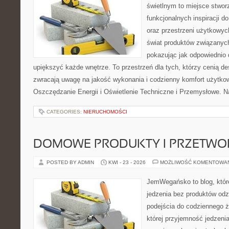
świetlnym to miejsce stwor
funkcjonalnych inspiracji d
oraz przestrzeni użytkowyc
świat produktów związanych
pokazując jak odpowiednio 
upiększyć każde wnętrze. To przestrzeń dla tych, którzy cenią de
zwracają uwagę na jakość wykonania i codzienny komfort użytko
Oszczędzanie Energii i Oświetlenie Techniczne i Przemysłowe. N
CATEGORIES:
NIERUCHOMOŚCI
DOMOWE PRODUKTY I PRZETWO
POSTED BY ADMIN
KWI - 23 - 2026
MOŻLIWOŚĆ KOMENTOWA
JemWegańsko to blog, które
jedzenia bez produktów od
podejścia do codziennego ż
której przyjemność jedzeni