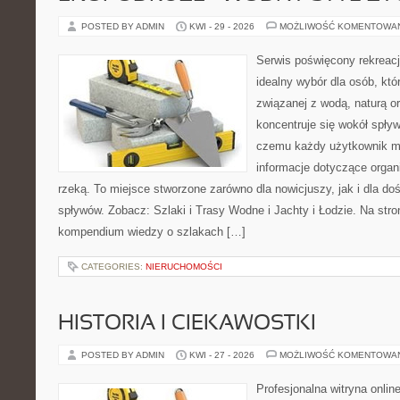
POSTED BY ADMIN
KWI - 29 - 2026
MOŻLIWOŚĆ KOMENTOWA
Serwis poświęcony rekreacj
idealny wybór dla osób, któr
związanej z wodą, naturą o
koncentruje się wokół spły
czemu każdy użytkownik m
informacje dotyczące organ
rzeką. To miejsce stworzone zarówno dla nowicjuszy, jak i dla 
spływów. Zobacz: Szlaki i Trasy Wodne i Jachty i Łodzie. Na str
kompendium wiedzy o szlakach […]
CATEGORIES:
NIERUCHOMOŚCI
HISTORIA I CIEKAWOSTKI
POSTED BY ADMIN
KWI - 27 - 2026
MOŻLIWOŚĆ KOMENTOWA
Profesjonalna witryna onli