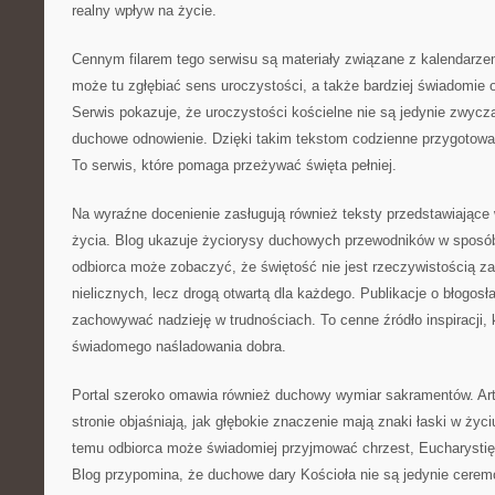
realny wpływ na życie.
Cennym filarem tego serwisu są materiały związane z kalendarze
może tu zgłębiać sens uroczystości, a także bardziej świadomie o
Serwis pokazuje, że uroczystości kościelne nie są jedynie zwycz
duchowe odnowienie. Dzięki takim tekstom codzienne przygotowa
To serwis, które pomaga przeżywać święta pełniej.
Na wyraźne docenienie zasługują również teksty przedstawiające
życia. Blog ukazuje życiorysy duchowych przewodników w sposób
odbiorca może zobaczyć, że świętość nie jest rzeczywistością z
nielicznych, lecz drogą otwartą dla każdego. Publikacje o błogosł
zachowywać nadzieję w trudnościach. To cenne źródło inspiracji, 
świadomego naśladowania dobra.
Portal szeroko omawia również duchowy wymiar sakramentów. Art
stronie objaśniają, jak głębokie znaczenie mają znaki łaski w życi
temu odbiorca może świadomiej przyjmować chrzest, Eucharysti
Blog przypomina, że duchowe dary Kościoła nie są jedynie cerem