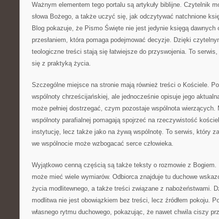
Ważnym elementem tego portalu są artykuły biblijne. Czytelnik m
słowa Bożego, a także uczyć się, jak odczytywać natchnione księ
Blog pokazuje, że Pismo Święte nie jest jedynie księgą dawnych
przesłaniem, która pomaga podejmować decyzje. Dzięki czytel
teologiczne treści stają się łatwiejsze do przyswojenia. To serwis, 
się z praktyką życia.
Szczególne miejsce na stronie mają również treści o Kościele. Po
wspólnoty chrześcijańskiej, ale jednocześnie opisuje jego aktualną
może pełniej dostrzegać, czym pozostaje wspólnota wierzących. 
wspólnoty parafialnej pomagają spojrzeć na rzeczywistość kościel
instytucję, lecz także jako na żywą wspólnotę. To serwis, który 
we wspólnocie może wzbogacać serce człowieka.
Wyjątkowo cenną częścią są także teksty o rozmowie z Bogiem. 
może mieć wiele wymiarów. Odbiorca znajduje tu duchowe wskaz
życia modlitewnego, a także treści związane z nabożeństwami. Dz
modlitwa nie jest obowiązkiem bez treści, lecz źródłem pokoju. P
własnego rytmu duchowego, pokazując, że nawet chwila ciszy p