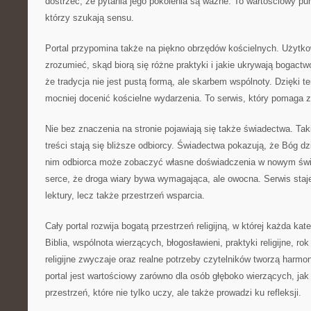
dostrzec, że pytania jego pokolenia są ważne. To wartościowy pun
którzy szukają sensu.
Portal przypomina także na piękno obrzędów kościelnych. Użytko
zrozumieć, skąd biorą się różne praktyki i jakie ukrywają bogactw
że tradycja nie jest pustą formą, ale skarbem wspólnoty. Dzięki
mocniej docenić kościelne wydarzenia. To serwis, który pomaga 
Nie bez znaczenia na stronie pojawiają się także świadectwa. Taki
treści stają się bliższe odbiorcy. Świadectwa pokazują, że Bóg dz
nim odbiorca może zobaczyć własne doświadczenia w nowym świe
serce, że droga wiary bywa wymagająca, ale owocna. Serwis staje
lektury, lecz także przestrzeń wsparcia.
Cały portal rozwija bogatą przestrzeń religijną, w której każda ka
Biblia, wspólnota wierzących, błogosławieni, praktyki religijne, rok
religijne zwyczaje oraz realne potrzeby czytelników tworzą harmon
portal jest wartościowy zarówno dla osób głęboko wierzących, jak
przestrzeń, które nie tylko uczy, ale także prowadzi ku refleksji.