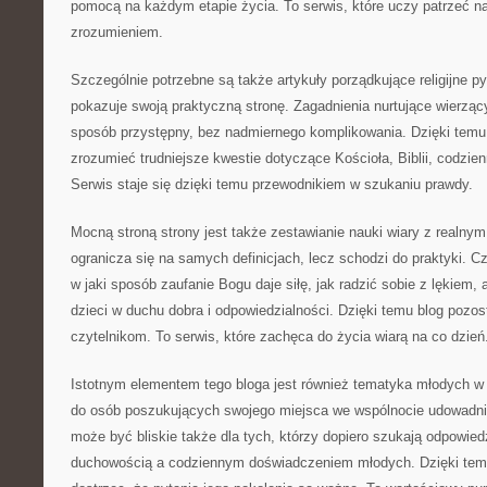
pomocą na każdym etapie życia. To serwis, które uczy patrzeć na
zrozumieniem.
Szczególnie potrzebne są także artykuły porządkujące religijne pyt
pokazuje swoją praktyczną stronę. Zagadnienia nurtujące wierzą
sposób przystępny, bez nadmiernego komplikowania. Dzięki temu 
zrozumieć trudniejsze kwestie dotyczące Kościoła, Biblii, codzi
Serwis staje się dzięki temu przewodnikiem w szukaniu prawdy.
Mocną stroną strony jest także zestawianie nauki wiary z realnym
ogranicza się na samych definicjach, lecz schodzi do praktyki. C
w jaki sposób zaufanie Bogu daje siłę, jak radzić sobie z lękiem
dzieci w duchu dobra i odpowiedzialności. Dzięki temu blog pozos
czytelnikom. To serwis, które zachęca do życia wiarą na co dzień
Istotnym elementem tego bloga jest również tematyka młodych w 
do osób poszukujących swojego miejsca we wspólnocie udowadnia
może być bliskie także dla tych, którzy dopiero szukają odpowie
duchowością a codziennym doświadczeniem młodych. Dzięki tem