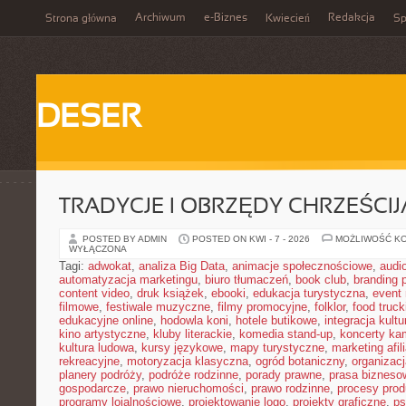
Archiwum
e-Biznes
Redakcja
Strona główna
Kwiecień
Sp
DESER
TRADYCJE I OBRZĘDY CHRZEŚCIJ
POSTED BY ADMIN
POSTED ON KWI - 7 - 2026
MOŻLIWOŚĆ K
WYŁĄCZONA
Tagi:
adwokat
,
analiza Big Data
,
animacje społecznościowe
,
audi
automatyzacja marketingu
,
biuro tłumaczeń
,
book club
,
branding 
content video
,
druk książek
,
ebooki
,
edukacja turystyczna
,
event
filmowe
,
festiwale muzyczne
,
filmy promocyjne
,
folklor
,
food truck
edukacyjne online
,
hodowla koni
,
hotele butikowe
,
integracja kult
kino artystyczne
,
kluby literackie
,
komedia stand-up
,
koncerty ka
kultura ludowa
,
kursy językowe
,
mapy turystyczne
,
marketing afil
rekreacyjne
,
motoryzacja klasyczna
,
ogród botaniczny
,
organizac
planery podróży
,
podróże rodzinne
,
porady prawne
,
prasa bizneso
gospodarcze
,
prawo nieruchomości
,
prawo rodzinne
,
procesy prod
programy lojalnościowe
,
projektowanie logo
,
projekty graficzne
,
ps