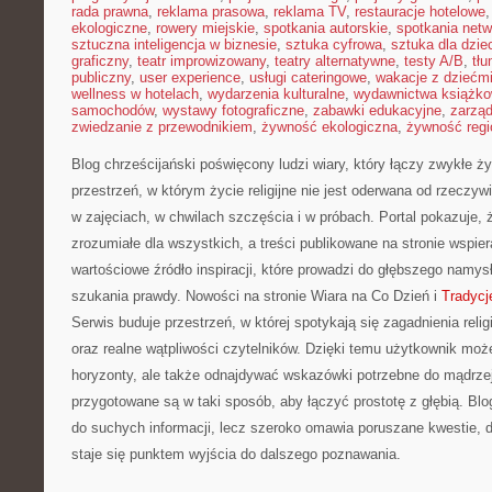
rada prawna
,
reklama prasowa
,
reklama TV
,
restauracje hotelowe
ekologiczne
,
rowery miejskie
,
spotkania autorskie
,
spotkania net
sztuczna inteligencja w biznesie
,
sztuka cyfrowa
,
sztuka dla dzie
graficzny
,
teatr improwizowany
,
teatry alternatywne
,
testy A/B
,
tł
publiczny
,
user experience
,
usługi cateringowe
,
wakacje z dziećm
wellness w hotelach
,
wydarzenia kulturalne
,
wydawnictwa książk
samochodów
,
wystawy fotograficzne
,
zabawki edukacyjne
,
zarzą
zwiedzanie z przewodnikiem
,
żywność ekologiczna
,
żywność regi
Blog chrześcijański poświęcony ludzi wiary, który łączy zwykłe ż
przestrzeń, w którym życie religijne nie jest oderwana od rzeczy
w zajęciach, w chwilach szczęścia i w próbach. Portal pokazuje,
zrozumiałe dla wszystkich, a treści publikowane na stronie wspie
wartościowe źródło inspiracji, które prowadzi do głębszego namy
szukania prawdy. Nowości na stronie Wiara na Co Dzień i
Tradycj
Serwis buduje przestrzeń, w której spotykają się zagadnienia relig
oraz realne wątpliwości czytelników. Dzięki temu użytkownik moż
horyzonty, ale także odnajdywać wskazówki potrzebne do mądrze
przygotowane są w taki sposób, aby łączyć prostotę z głębią. Blo
do suchych informacji, lecz szeroko omawia poruszane kwestie, 
staje się punktem wyjścia do dalszego poznawania.