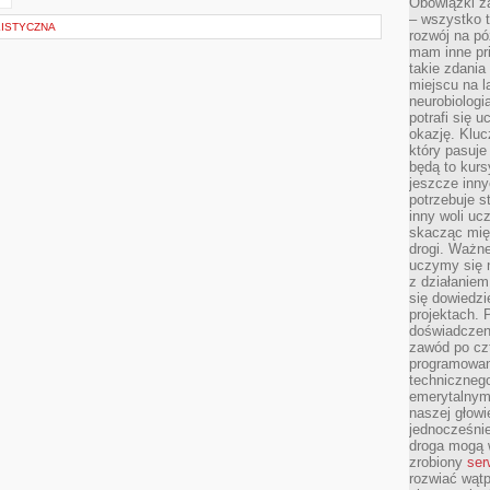
Obowiązki z
– wszystko t
ISTYCZNA
rozwój na pó
mam inne pri
takie zdania
miejscu na 
neurobiologi
potrafi się 
okazję. Kluc
który pasuje
będą to kursy
jeszcze inny
potrzebuje st
inny woli uc
skacząc mię
drogi. Ważne
uczymy się n
z działaniem
się dowiedzi
projektach.
doświadczeni
zawód po czt
programowan
technicznego
emerytalnym,
naszej głowie
jednocześni
droga mogą 
zrobiony
ser
rozwiać wąt