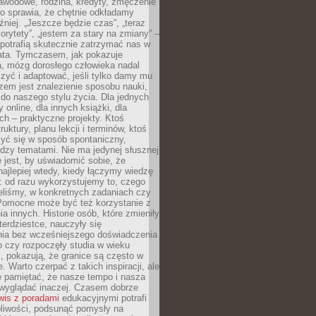
awodowe, rodzina, kredyty, zmęczenie
o sprawia, że chętnie odkładamy
źniej. „Jeszcze będzie czas”, „teraz
orytety”, „jestem za stary na zmiany” –
 potrafią skutecznie zatrzymać nas w
lata. Tymczasem, jak pokazuje
a, mózg dorosłego człowieka nadal
uczyć i adaptować, jeśli tylko damy mu
zem jest znalezienie sposobu nauki,
 do naszego stylu życia. Dla jednych
 online, dla innych książki, dla
ch – praktyczne projekty. Ktoś
ruktury, planu lekcji i terminów, ktoś
zyć się w sposób spontaniczny,
dzy tematami. Nie ma jedynej słusznej
 jest, by uświadomić sobie, że
ajlepiej wtedy, kiedy łączymy wiedzę
: od razu wykorzystujemy to, czego
eliśmy, w konkretnych zadaniach czy
 Pomocne może być też korzystanie z
a innych. Historie osób, które zmieniły
erdziestce, nauczyły się
ia bez wcześniejszego doświadczenia
 czy rozpoczęły studia w wieku
 pokazują, że granice są często w
. Warto czerpać z takich inspiracji, ale
e pamiętać, że nasze tempo i nasza
wyglądać inaczej. Czasem dobrze
wis z poradami
edukacyjnymi potrafi
pliwości, podsunąć pomysły na