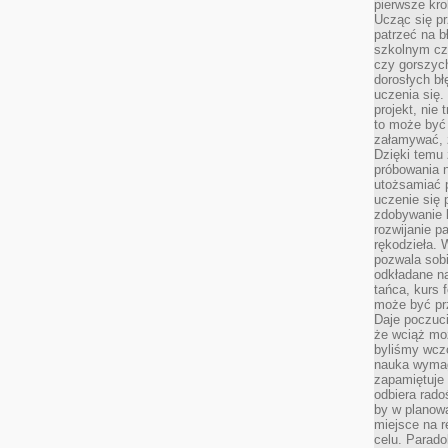
pierwsze kro
Ucząc się pr
patrzeć na 
szkolnym cz
czy gorszyc
dorosłych bł
uczenia się.
projekt, nie
to może być 
załamywać, 
Dzięki temu
próbowania 
utożsamiać 
uczenie się p
zdobywanie 
rozwijanie pa
rękodzieła. 
pozwala sobi
odkładane na
tańca, kurs 
może być prz
Daje poczuci
że wciąż moż
byliśmy wcz
nauka wyma
zapamiętuje 
odbiera rado
by w planowa
miejsce na r
celu. Parado