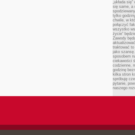
„układa się”
się same, a
spodziewany
tylko godzin
chwile, w kt
połączyć fak
wszystko wsk
życie” będzi
Zawody będą
aktualizować
traktować t
jako szansę.
sposobem na
ciekawości 
codzienne, m
godzinę bez
kilka stron 
spróbuję cz
pytanie, pow
naszego roz