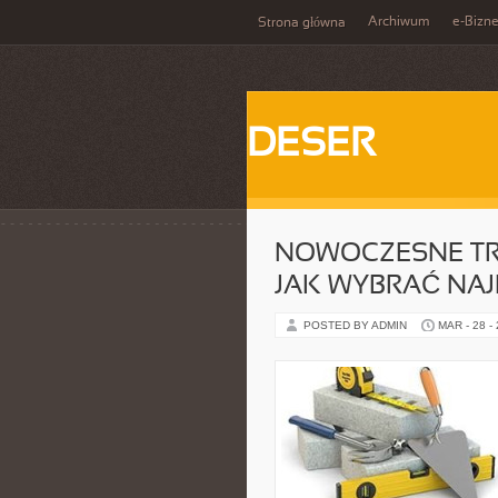
Archiwum
e-Bizn
Strona główna
DESER
NOWOCZESNE TR
JAK WYBRAĆ NAJ
POSTED BY ADMIN
MAR - 28 -