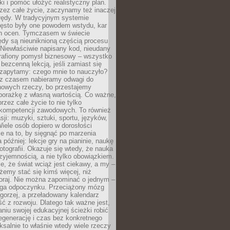
ki i pomóc ułożyć realistyczny plan.
zez całe życie, zaczynamy też inaczej
błędy. W tradycyjnym systemie
ęsto były one powodem wstydu, kar
h ocen. Tymczasem w świecie
ędy są nieuniknioną częścią procesu
 Niewłaściwie napisany kod, nieudany
 trafiony pomysł biznesowy – wszystko
bezcenną lekcją, jeśli zamiast się
zapytamy: czego mnie to nauczyło?
 z czasem nabieramy odwagi do
nowych rzeczy, bo przestajemy
porażkę z własną wartością. Co ważne,
rzez całe życie to nie tylko
kompetencji zawodowych. To również
sji: muzyki, sztuki, sportu, języków,
Wiele osób dopiero w dorosłości
e na to, by sięgnąć po marzenia
 później: lekcje gry na pianinie, naukę
fotografii. Okazuje się wtedy, że nauka
yjemnością, a nie tylko obowiązkiem.
e, że świat wciąż jest ciekawy, a my –
emy stać się kimś więcej, niż
oraj. Nie można zapominać o jednym –
ga odpoczynku. Przeciążony mózg
gorzej, a przeładowany kalendarz
ść z rozwoju. Dlatego tak ważne jest,
niu swojej edukacyjnej ścieżki robić
egenerację i czas bez konkretnego
ksalnie to właśnie wtedy wiele rzeczy