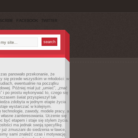
SCRIBE
FACEBOOK
TWITTER
czas panowało przekonanie, że
zy się przede wszystkim w młodości: w
tudiach, ewentualnie na początku
dowej. Później miał już „umieć”, „znać
” i po prostu wykonywać to, czego się
mczasem świat przyspieszył tak
iedza zdobyta w jednym etapie życia
staje wystarczać w kolejnym.
ę technologie, zawody, modele pracy, a
 własne zainteresowania. Uczenie się
ęc być etapem i staje się stylem życia.
osłości ma jednak swoją specyfikę.
 już zmuszani do siedzenia w ławce,
usimy sami znaleźć czas i motywację.