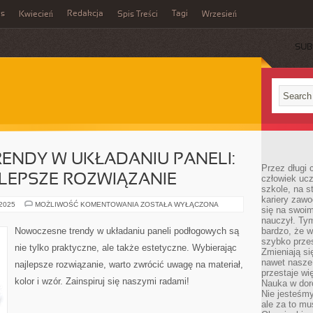
es
Redakcja
Tagi
Kwiecień
Spis Treści
Wrzesień
SUB
ENDY W UKŁADANIU PANELI:
Przez długi 
LEPSZE ROZWIĄZANIE
człowiek uc
szkole, na s
kariery zawo
NOWOCZESNE
 2025
MOŻLIWOŚĆ KOMENTOWANIA
ZOSTAŁA WYŁĄCZONA
się na swoim
TRENDY
W
nauczył. Ty
UKŁADANIU
Nowoczesne trendy w układaniu paneli podłogowych są
bardzo, że w
PANELI:
szybko prze
JAK
nie tylko praktyczne, ale także estetyczne. Wybierając
WYBRAĆ
Zmieniają si
NAJLEPSZE
nawet nasze
najlepsze rozwiązanie, warto zwrócić uwagę na materiał,
ROZWIĄZANIE
przestaje wi
kolor i wzór. Zainspiruj się naszymi radami!
Nauka w dor
Nie jesteśmy
ale za to m